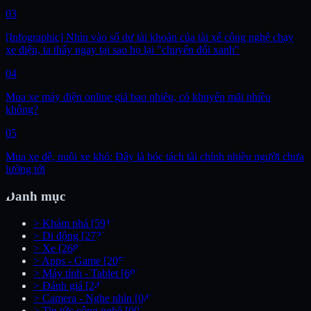
03
[Infographic] Nhìn vào số dư tài khoản của tài xế công nghệ chạy
xe điện, ta thấy ngay tại sao họ lại "chuyển đổi xanh"
04
Mua xe máy điện online giá bao nhiêu, có khuyến mãi nhiều
không?
05
Mua xe dễ, nuôi xe khó: Đây là bóc tách tài chính nhiều người chưa
lường tới
Danh mục
>
Khám phá
[591]
>
Di động
[273]
>
Xe
[268]
>
Apps - Game
[205]
>
Máy tính - Tablet
[69]
>
Đánh giá
[24]
>
Camera - Nghe nhìn
[04]
>
Tin tức công nghệ
[00]