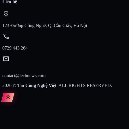
Liên hệ
location_on
123 Đường Công Nghệ, Q. Cầu Giấy, Hà Nội
call
0729 443 264
mail
contact@technews.com
2026
©
Tin Công Nghệ Việt
. ALL RIGHTS RESERVED.
keyboard_double_arrow_up