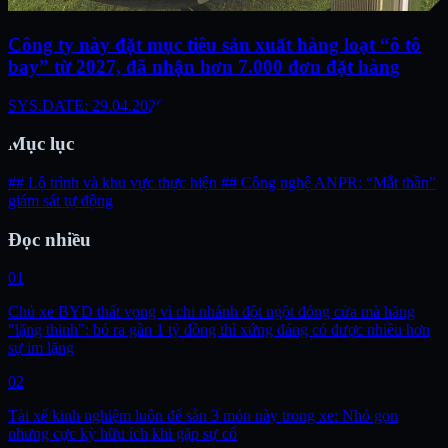
Công ty này đặt mục tiêu sản xuất hàng loạt “ô tô
bay” từ 2027, đã nhận hơn 7.000 đơn đặt hàng
SYS.DATE: 29.04.2026
Mục lục
## Lộ trình và khu vực thực hiện
## Công nghệ ANPR: “Mắt thần”
giám sát tự động
Đọc nhiều
01
Chủ xe BYD thất vọng vì chi nhánh đột ngột đóng cửa mà hãng
"lặng thinh": bỏ ra gần 1 tỷ đồng thì xứng đáng có được nhiều hơn
sự im lặng
02
Tài xế kinh nghiệm luôn để sẵn 3 món này trong xe: Nhỏ gọn
nhưng cực kỳ hữu ích khi gặp sự cố