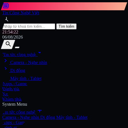
developer_board
Tin Công Nghệ Việt
search
Tìm kiếm
21:54:25
06/08/2026
search
search
arrow_drop_down
Tin tức công nghệ
chevron_right
Tìm kiếm
Camera - Nghe nhìn
chevron_right
Di động
chevron_right
Máy tính - Tablet
Apps - Game
Đánh giá
Xe
Khám phá
System Menu
add
Tin tức công nghệ
Camera - Nghe nhìn
Di động
Máy tính - Tablet
Apps - Game
Đánh giá