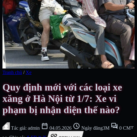
Tranh chủ
/
Xe
Quy định mới với các loại xe
xăng ở Hà Nội từ 1/7: Xe vi
phạm bị nhận diện thế nào?
calendar_today
schedule
forum
Tác giả: admin
04.05.2026
Ngày đăng3M
0 CMT
link