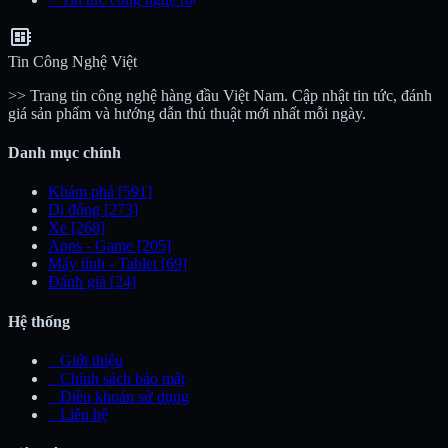
developer_board
Tin Công Nghệ Việt
>> Trang tin công nghệ hàng đầu Việt Nam. Cập nhật tin tức, đánh
giá sản phẩm và hướng dẫn thủ thuật mới nhất mỗi ngày.
Danh mục chính
Khám phá
[591]
Di động
[273]
Xe
[268]
Apps - Game
[205]
Máy tính - Tablet
[69]
Đánh giá
[24]
Hệ thống
_
Giới thiệu
_
Chính sách bảo mật
_
Điều khoản sử dụng
_
Liên hệ