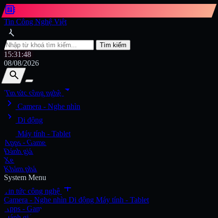
developer_board
Tin Công Nghệ Việt
search
Tìm kiếm
15:31:49
08/08/2026
search
search
arrow_drop_down
Tin tức công nghệ
chevron_right
Tìm kiếm
Camera - Nghe nhìn
chevron_right
Di động
chevron_right
Máy tính - Tablet
Apps - Game
Đánh giá
Xe
Khám phá
System Menu
add
Tin tức công nghệ
Camera - Nghe nhìn
Di động
Máy tính - Tablet
Apps - Game
Đánh giá