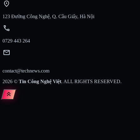
location_on
123 Đường Công Nghệ, Q. Cầu Giấy, Hà Nội
call
0729 443 264
mail
contact@technews.com
2026
©
Tin Công Nghệ Việt
. ALL RIGHTS RESERVED.
keyboard_double_arrow_up