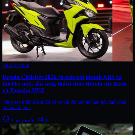
READ: 9 min
Honda Click160 2026 ra mắt với phanh ABS và
thiết kế mới, sẵn sàng thách thức Honda Air Blade
và Yamaha NVX
Nâng cấp thiết kế khí động học tôn lên nét thể thao góc cạnh Sau
khi xuất hiện...
schedule
forum
2 ngày trước
0