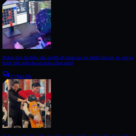
Robot đọc tín hiệu não người để ngăn sai sót trước khi xảy ra, mở ra
bước tiến mới cho an toàn công nghệ
forum
0 Phản hồi