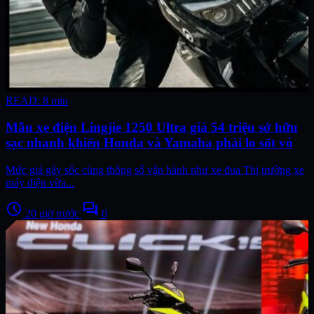
READ: 8 min
Mẫu xe điện Lingjie 1250 Ultra giá 54 triệu sở hữu
sạc nhanh khiến Honda và Yamaha phải lo sốt vó
Mức giá gây sốc cùng thông số vận hành như xe đua Thị trường xe
máy điện vừa...
schedule
forum
20 giờ trước
0