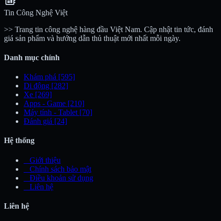
developer_board
Tin Công Nghệ Việt
>> Trang tin công nghệ hàng đầu Việt Nam. Cập nhật tin tức, đánh
giá sản phẩm và hướng dẫn thủ thuật mới nhất mỗi ngày.
Danh mục chính
Khám phá
[595]
Di động
[282]
Xe
[269]
Apps - Game
[210]
Máy tính - Tablet
[70]
Đánh giá
[24]
Hệ thống
_
Giới thiệu
_
Chính sách bảo mật
_
Điều khoản sử dụng
_
Liên hệ
Liên hệ