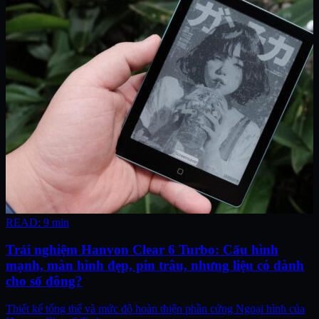
READ: 9 min
Trải nghiệm Hanvon Clear 6 Turbo: Cấu hình
mạnh, màn hình đẹp, pin trâu, nhưng liệu có dành
cho số đông?
Thiết kế tổng thể và mức độ hoàn thiện phần cứng Ngoại hình của