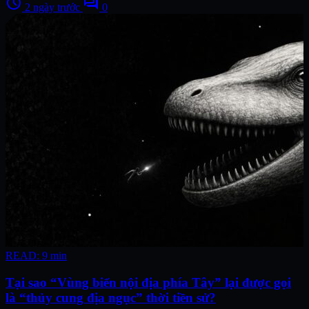
schedule
forum
2 ngày trước
0
READ: 9 min
Tại sao “Vùng biển nội địa phía Tây” lại được gọi
là “thủy cung địa ngục” thời tiền sử?