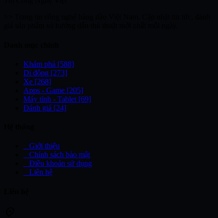
Tin Công Nghệ Việt
>> Trang tin công nghệ hàng đầu Việt Nam. Cập nhật tin tức, đánh
giá sản phẩm và hướng dẫn thủ thuật mới nhất mỗi ngày.
Danh mục chính
Khám phá
[588]
Di động
[273]
Xe
[268]
Apps - Game
[205]
Máy tính - Tablet
[69]
Đánh giá
[24]
Hệ thống
_
Giới thiệu
_
Chính sách bảo mật
_
Điều khoản sử dụng
_
Liên hệ
Liên hệ
location_on