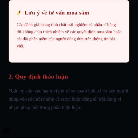
Lưu ý về tư vấn mua sắm
Các đánh giá mang tính chất trải nghiệm cá nhân. Chúng
tôi không chịu trách nhiệm về các quyết định mua sắm hoặc
cài đặt phần mềm của người dùng dựa trên thông tin bài
viết.
2. Quy định thảo luận
Nghiêm cấm các hành vi dùng bot spam link, chèo kéo người
dùng vào các hội nhóm cá cược hoặc đăng tải nội dung vi
phạm pháp luật trong phần bình luận.
developer_board