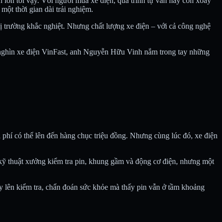
n lớn tới vậy. Với người mua xe điện, quá trình tự vấn này còn xoay
 một thời gian dài trải nghiệm.
thị trường khắc nghiệt. Nhưng chất lượng xe điện – với cả công nghệ
g nghìn xe điện VinFast, anh Nguyễn Hữu Vinh nắm trong tay những
 phí có thể lên đến hàng chục triệu đồng. Nhưng cùng lúc đó, xe điện
kỹ thuật xưởng kiểm tra pin, khung gầm và động cơ điện, nhưng một
y lên kiểm tra, chẩn đoán sức khỏe mà thấy pin vẫn ở tầm khoảng