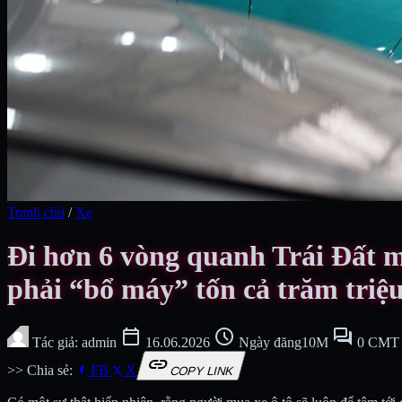
Tranh chủ
/
Xe
Đi hơn 6 vòng quanh Trái Đất m
phải “bổ máy” tốn cả trăm triệ
calendar_today
schedule
forum
Tác giả: admin
16.06.2026
Ngày đăng10M
0 CMT
link
>> Chia sẻ:
FB
X
COPY LINK