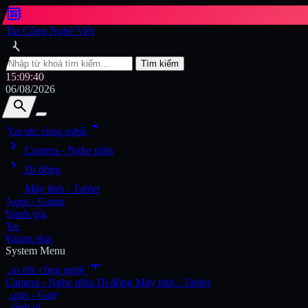
developer_board
Tin Công Nghệ Việt
search
Tìm kiếm
15:09:43
06/08/2026
search
search
arrow_drop_down
Tin tức công nghệ
chevron_right
Tìm kiếm
Camera - Nghe nhìn
chevron_right
Di động
chevron_right
Máy tính - Tablet
Apps - Game
Đánh giá
Xe
Khám phá
System Menu
add
Tin tức công nghệ
Camera - Nghe nhìn
Di động
Máy tính - Tablet
Apps - Game
Đánh giá