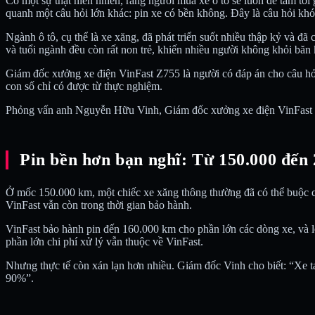
Có một sự thật hiển nhiên, rằng người mua xe ô tô sẽ luôn để tâm tới
quanh một câu hỏi lớn khác: pin xe có bền không. Đây là câu hỏi khó tr
Ngành ô tô, cụ thể là xe xăng, đã phát triển suốt nhiều thập kỷ và đ
và tuổi ngành đều còn rất non trẻ, khiến nhiều người không khỏi băn
Giám đốc xưởng xe điện VinFast Z755 là người có đáp án cho câu hỏ
con số chỉ có được từ thực nghiệm.
Phỏng vấn anh Nguyễn Hữu Vinh, Giám đốc xưởng xe điện VinFas
Pin bền hơn bạn nghĩ: Từ 150.000 đến
Ở mốc 150.000 km, một chiếc xe xăng thông thường đã có thể buộc chủ
VinFast vẫn còn trong thời gian bảo hành.
VinFast bảo hành pin đến 160.000 km cho phần lớn các dòng xe, và 
phần lớn chi phí xử lý vẫn thuộc về VinFast.
Nhưng thực tế còn xán lạn hơn nhiều. Giám đốc Vinh cho biết: “Xe t
90%”.