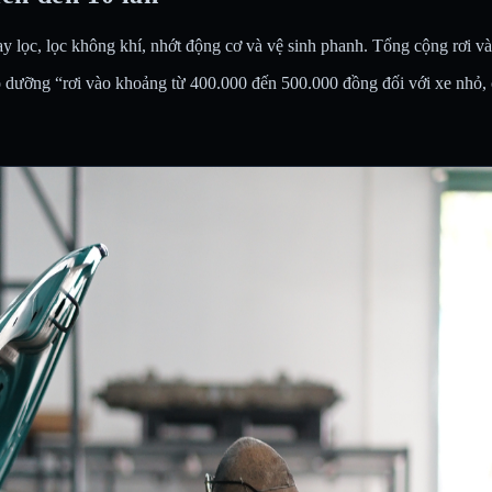
 lọc, lọc không khí, nhớt động cơ và vệ sinh phanh. Tổng cộng rơi vào
ảo dưỡng “rơi vào khoảng từ 400.000 đến 500.000 đồng đối với xe nhỏ,