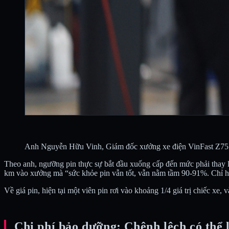
Anh Nguyễn Hữu Vinh, Giám đốc xưởng xe điện VinFast Z75
Theo anh, ngưỡng pin thực sự bắt đầu xuống cấp đến mức phải thay là
km vào xưởng mà “sức khỏe pin vẫn tốt, vẫn nằm tầm 90-91%. Chỉ hao 
Về giá pin, hiện tại một viên pin rơi vào khoảng 1/4 giá trị chiếc xe,
Chi phí bảo dưỡng: Chênh lệch có thể 