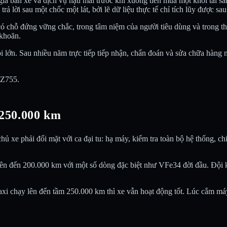
 giá bán xe và dịch vụ hậu mãi trước khi xuống tiền mua một khối tài sả
ả lời sau một chốc một lát, bởi lẽ dữ liệu thực tế chỉ tích lũy được sau
ã có chỗ đứng vững chắc, trong tâm niệm của người tiêu dùng và trong 
 khoăn.
i lớn. Sau nhiều năm trực tiếp tiếp nhận, chẩn đoán và sửa chữa hàn
t Z755.
 250.000 km
 xe phải đối mặt với ca đại tu: hạ máy, kiểm tra toàn bộ hệ thống, chi
lên đến 200.000 km với một số dòng đặc biệt như VFe34 đời đầu. Đội 
axi chạy lên đến tầm 250.000 km thì xe vẫn hoạt động tốt. Lúc cắm má