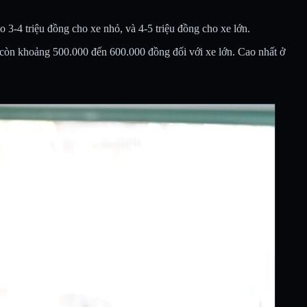
 3-4 triệu đồng cho xe nhỏ, và 4-5 triệu đồng cho xe lớn.
 còn khoảng 500.000 đến 600.000 đồng đối với xe lớn. Cao nhất ở