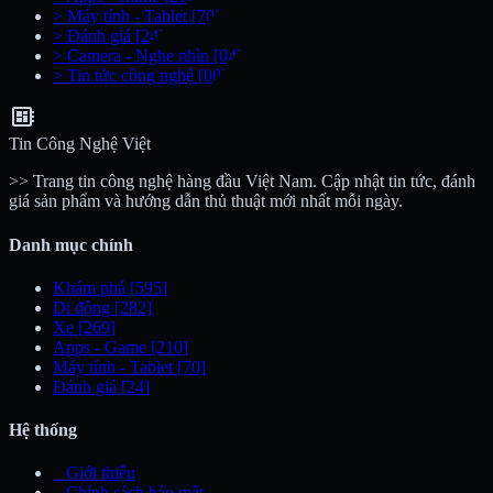
>
Máy tính - Tablet
[70]
>
Đánh giá
[24]
>
Camera - Nghe nhìn
[04]
>
Tin tức công nghệ
[00]
developer_board
Tin Công Nghệ Việt
>> Trang tin công nghệ hàng đầu Việt Nam. Cập nhật tin tức, đánh
giá sản phẩm và hướng dẫn thủ thuật mới nhất mỗi ngày.
Danh mục chính
Khám phá
[595]
Di động
[282]
Xe
[269]
Apps - Game
[210]
Máy tính - Tablet
[70]
Đánh giá
[24]
Hệ thống
_
Giới thiệu
_
Chính sách bảo mật