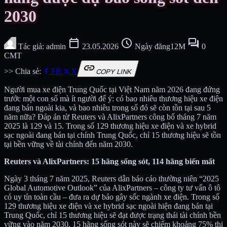
2030
calendar_today
schedule
forum
Tác giả: admin
23.05.2026
Ngày đăng12M
0
CMT
link
>> Chia sẻ:
FB
X
COPY LINK
Người mua xe điện Trung Quốc tại Việt Nam năm 2026 đang đứng
trước một con số mà ít người để ý: có bao nhiêu thương hiệu xe điện
đang bán ngoài kia, và bao nhiêu trong số đó sẽ còn tồn tại sau 5
năm nữa? Đáp án từ Reuters và AlixPartners công bố tháng 7 năm
2025 là 129 và 15. Trong số 129 thương hiệu xe điện và xe hybrid
sạc ngoài đang bán tại chính Trung Quốc, chỉ 15 thương hiệu sẽ tồn
tại bền vững về tài chính đến năm 2030.
Reuters và AlixPartners: 15 hãng sống sót, 114 hãng biến mất
Ngày 3 tháng 7 năm 2025, Reuters dẫn báo cáo thường niên “2025
Global Automotive Outlook” của AlixPartners – công ty tư vấn ô tô
có uy tín toàn cầu – đưa ra dự báo gây sốc ngành xe điện. Trong số
129 thương hiệu xe điện và xe hybrid sạc ngoài hiện đang bán tại
Trung Quốc, chỉ 15 thương hiệu sẽ đạt được trạng thái tài chính bền
vững vào năm 2030. 15 hãng sống sót này sẽ chiếm khoảng 75% thị