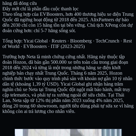
hãng đã đóng cửa
Đây mới chỉ là phần đầu cuộc thanh lọc
Theo tổng hợp của EVBoosters, hơn 400 thương hiệu xe điện Trung
Quốc đã ngừng hoạt động từ 2018 đến 2025. AlixPartners dự báo
đến 2030 chỉ còn 15 hãng tồn tại bền vững. Chủ tịch XPeng còn dự
đoán cứng hơn: chỉ 5-7 hãng sống sót.
Tổng hợp: Yicai Global · Reuters · Bloomberg · TechCrunch · Rest
of World · EVBoosters · ITIF (2023-2025)
Trường hợp Neta là minh chứng cứng nhất. Hãng này thuộc tập
đoàn Hozon, đã bán gần 500.000 xe trên toàn cầu trong giai đoạn
2018 đến 2024 và từng là một trong những hãng xe điện khởi
nghiệp bán chạy nhất Trung Quốc. Tháng 6 năm 2025, Hozon
chính thức bước vào quy trình phá sản với khoản nợ gần 10 tỷ nhân
dân tệ (khoảng 1,39 tỷ USD). Yicai Global ghi nhận hàng trăm
nghìn chủ xe Neta tại Trung Quốc đột ngột mất bảo hành, mất truy
cập telematics, và phải tự ra xưởng ngoài để sửa chữa. Tại Thái
Lan, Neta sập từ 12% thị phần năm 2023 xuống 4% năm 2025,
đóng 20 trong 60 showroom, người tiêu dùng phải tự sửa xe vì hãng
không còn ai trả lương cho nhân viên.