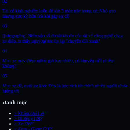
02
Tài xế kinh nghiệm luôn để sẵn 3 món này trong xe: Nhỏ gọn
nhưng cực kỳ hữu ích khi gặp sự cố
03
[Infographic] Nhìn vào số dư tài khoản của tài xế công nghệ chạy
xe điện, ta thấy ngay tại sao họ lại "chuyển đổi xanh"
04
Mua xe máy điện online giá bao nhiêu, có khuyến mãi nhiều
không?
05
Mua xe dễ, nuôi xe khó: Đây là bóc tách tài chính nhiều người chưa
lường tới
Danh mục
>
Khám phá
[595]
>
Di động
[282]
>
Xe
[269]
>
Apps - Game
[210]