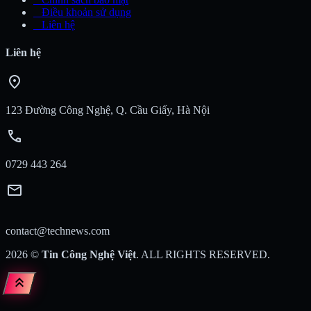
_
Điều khoản sử dụng
_
Liên hệ
Liên hệ
location_on
123 Đường Công Nghệ, Q. Cầu Giấy, Hà Nội
call
0729 443 264
mail
contact@technews.com
2026
©
Tin Công Nghệ Việt
. ALL RIGHTS RESERVED.
keyboard_double_arrow_up