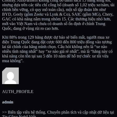
Coolray. AlixPartners không công bố danh sách 15 hãng sống sót,
nhưng dựa trên các tiêu chí công bố (doanh số 1,02 triệu xe/năm, tài
chính bền vững, có quy mô toàn cầu), một số tập đoàn lớn như
BYD, Geely (gồm Zeekr và Lynk & Co), SAIC (gồm MG), Chery,
GAC có khả năng nằm trong nhóm 15. Các thương hiệu nhỏ hơn,
mới vào Việt Nam và chưa có doanh số ổn định ở chính Trung
Quốc, đang ở vùng rủi ro cao hơn.
Khi 88% trong 129 hãng được dự báo sẽ biến mất, người mua xe
điện Trung Quốc đang đặt cược 600 đến 800 triệu đồng vào tương
lai tài chính của hãng mình chọn. Câu hỏi không nên là “xe nào
nhiều tính năng nhất” hay “xe nào giá rẻ nhất”, mà là “hãng này có
khả năng còn tồn tại sau 5 đến 10 năm để hỗ trợ chiếc xe tôi vừa
mua không”.
AUTH_PROFILE
admin
>> Biên tập viên hệ thống. Chuyên phân tích và cập nhật dữ liệu tại
Tin Công Nghệ Việt.