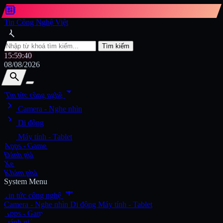
developer_board
Tin Công Nghệ Việt
search
Tìm kiếm
15:59:41
08/08/2026
search
search
arrow_drop_down
Tin tức công nghệ
chevron_right
Tìm kiếm
Camera - Nghe nhìn
chevron_right
Di động
chevron_right
Máy tính - Tablet
Apps - Game
Đánh giá
Xe
Khám phá
System Menu
add
Tin tức công nghệ
Camera - Nghe nhìn
Di động
Máy tính - Tablet
Apps - Game
Đánh giá