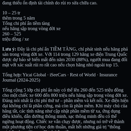
đang thiếu ổn định tài chính do rủi ro sửa chữa cao.
10 – 25 tr
thêm trong 5 năm
Tổng chi phí ẩn tiềm tàng
nếu hãng sập trong vòng đời xe
260 – 525
triệu đồng / xe
Lưu ý:
Đây là chi phí ẩn TIỀM TÀNG, chỉ phát sinh nếu hãng phá
sản trong vòng đời xe. Với 114 trong 129 hãng xe điện Trung Quốc
được dự báo sẽ biến mất đến năm 2030 (88%), người mua đang đối
mặt với xác suất rủi ro rất cao nếu chọn hãng nhỏ ngoài top 15.
Tổng hợp: Yicai Global · iSeeCars · Rest of World · Insurance
Journal (2024-2025)
Tổng cộng 5 lớp chi phí ẩn này có thể lên 260 đến 525 triệu đồng
cho một chiếc xe 600 đến 800 triệu nếu hãng sập trong vòng đời xe.
Đáng nói nhất là chi phí thứ tư – phần mềm và kết nối. Xe điện hiện
đại không chỉ là phần cứng, mà còn là phần mềm. Khi máy chủ của
hãng tắt, các tính năng như cập nhật phần mềm từ xa, ứng dụng
điều khiển, dẫn đường thông minh, sạc thông minh đều có thể
ngừng hoạt động. Chiếc xe vẫn chạy được, nhưng nó trở về thành
một phương tiện cơ học đơn thuần, mất hết những giá trị “thông