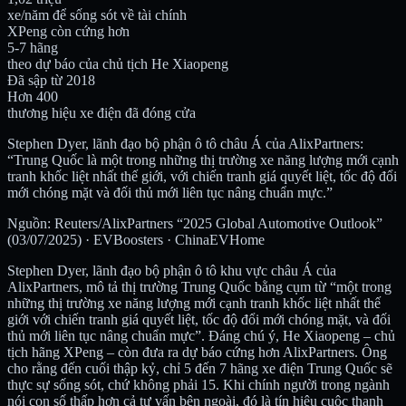
xe/năm để sống sót về tài chính
XPeng còn cứng hơn
5-7 hãng
theo dự báo của chủ tịch He Xiaopeng
Đã sập từ 2018
Hơn 400
thương hiệu xe điện đã đóng cửa
Stephen Dyer, lãnh đạo bộ phận ô tô châu Á của AlixPartners:
“Trung Quốc là một trong những thị trường xe năng lượng mới cạnh
tranh khốc liệt nhất thế giới, với chiến tranh giá quyết liệt, tốc độ đổi
mới chóng mặt và đối thủ mới liên tục nâng chuẩn mực.”
Nguồn: Reuters/AlixPartners “2025 Global Automotive Outlook”
(03/07/2025) · EVBoosters · ChinaEVHome
Stephen Dyer, lãnh đạo bộ phận ô tô khu vực châu Á của
AlixPartners, mô tả thị trường Trung Quốc bằng cụm từ “một trong
những thị trường xe năng lượng mới cạnh tranh khốc liệt nhất thế
giới với chiến tranh giá quyết liệt, tốc độ đổi mới chóng mặt, và đối
thủ mới liên tục nâng chuẩn mực”. Đáng chú ý, He Xiaopeng – chủ
tịch hãng XPeng – còn đưa ra dự báo cứng hơn AlixPartners. Ông
cho rằng đến cuối thập kỷ, chỉ 5 đến 7 hãng xe điện Trung Quốc sẽ
thực sự sống sót, chứ không phải 15. Khi chính người trong ngành
nói con số thấp hơn cả tư vấn bên ngoài, đó là tín hiệu cuộc thanh