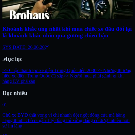
Khoảnh khắc ưng nhất khi mua chiếc xe đầu đời lại
là khoảnh khắc nhìn qua gương chiếu hậu
SYS.DATE: 26.06.2026
Mục lục
>> Cuộc thanh lọc xe điện Trung Quốc đến 2030
>> Những thương
hiệu xe điện Trung Quốc đã sập
>> Người mua phải gánh gì khi
hãng EV phá sản
Đọc nhiều
01
Chủ xe BYD thất vọng vì chi nhánh đột ngột đóng cửa mà hãng
"lặng thinh": bỏ ra gần 1 tỷ đồng thì xứng đáng có được nhiều hơn
sự im lặng