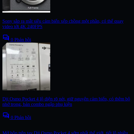
Sony sắp ra mắt siêu cảm biến xếp chồng một phần, có thể quay
video tới 4K 240FPS
forum
0 Phản hồi
Dji Osmo Pocket 4 lộ diện rõ nét, giữ nguyên cảm biến, có thêm bộ
nhớ trong, bản combo ngập phụ kiện
forum
0 Phản hồi
Mở hộp trên tay Dji Osmo Pocket 4 sớm nhất thế giới, tiết lộ nhiều