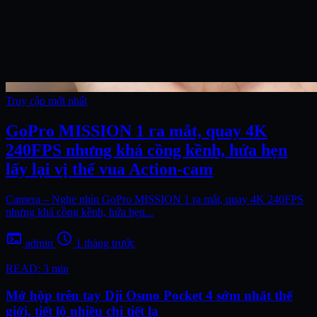
Truy cập mới nhất
GoPro MISSION 1 ra mắt, quay 4K
240FPS nhưng khá cồng kềnh, hứa hẹn
lấy lại vị thế vua Action-cam
Camera – Nghe nhìn GoPro MISSION 1 ra mắt, quay 4K 240FPS
nhưng khá cồng kềnh, hứa hẹn...
terminal
schedule
admin
1 tháng trước
READ: 3 min
Mở hộp trên tay Dji Osmo Pocket 4 sớm nhất thế
giới, tiết lộ nhiều chi tiết lạ