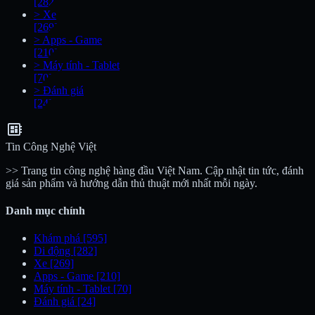
[282]
>
Xe
[269]
>
Apps - Game
[210]
>
Máy tính - Tablet
[70]
>
Đánh giá
[24]
developer_board
Tin Công Nghệ Việt
>> Trang tin công nghệ hàng đầu Việt Nam. Cập nhật tin tức, đánh
giá sản phẩm và hướng dẫn thủ thuật mới nhất mỗi ngày.
Danh mục chính
Khám phá
[595]
Di động
[282]
Xe
[269]
Apps - Game
[210]
Máy tính - Tablet
[70]
Đánh giá
[24]