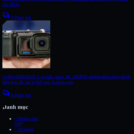
chi tiết lạ
forum
0 Phản hồi
GoPro MISSION 1 ra mắt, quay 4K 240FPS nhưng khá cồng kềnh,
hứa hẹn lấy lại vị thế vua Action-cam
forum
0 Phản hồi
Danh mục
>
Khám phá
[595]
>
Di động