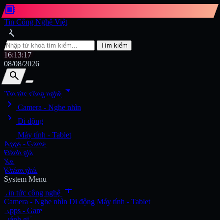
developer_board
Tin Công Nghệ Việt
search
Tìm kiếm
16:13:18
08/08/2026
search
search
arrow_drop_down
Tin tức công nghệ
chevron_right
Tìm kiếm
Camera - Nghe nhìn
chevron_right
Di động
chevron_right
Máy tính - Tablet
Apps - Game
Đánh giá
Xe
Khám phá
System Menu
add
Tin tức công nghệ
Camera - Nghe nhìn
Di động
Máy tính - Tablet
Apps - Game
Đánh giá