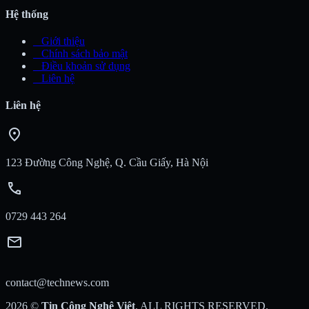
Hệ thống
_
Giới thiệu
_
Chính sách bảo mật
_
Điều khoản sử dụng
_
Liên hệ
Liên hệ
location_on
123 Đường Công Nghệ, Q. Cầu Giấy, Hà Nội
call
0729 443 264
mail
contact@technews.com
2026
©
Tin Công Nghệ Việt
. ALL RIGHTS RESERVED.