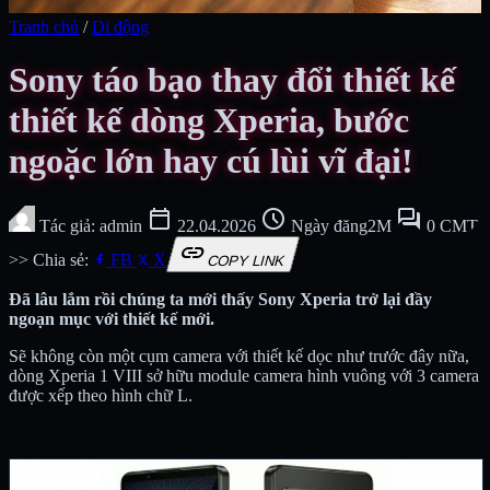
Tranh chủ
/
Di động
Sony táo bạo thay đổi thiết kế
thiết kế dòng Xperia, bước
ngoặc lớn hay cú lùi vĩ đại!
calendar_today
schedule
forum
Tác giả: admin
22.04.2026
Ngày đăng2M
0 CMT
link
>> Chia sẻ:
FB
X
COPY LINK
Đã lâu lắm rồi chúng ta mới thấy Sony Xperia trở lại đầy
ngoạn mục với thiết kế mới.
Sẽ không còn một cụm camera với thiết kế dọc như trước đây nữa,
dòng Xperia 1 VIII sở hữu module camera hình vuông với 3 camera
được xếp theo hình chữ L.