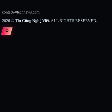
contact@technews.com
2026
©
Tin Công Nghệ Việt
. ALL RIGHTS RESERVED.
keyboard_double_arrow_up