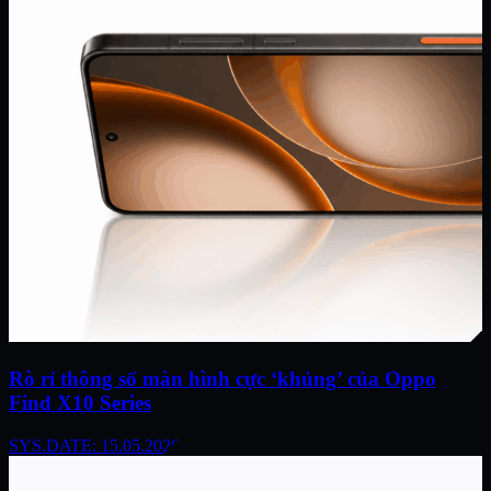
Rò rỉ thông số màn hình cực ‘khủng’ của Oppo
Find X10 Series
SYS.DATE: 15.05.2026