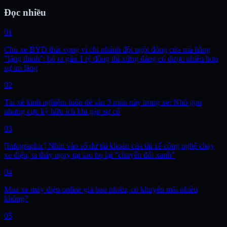
Đọc nhiều
01
Chủ xe BYD thất vọng vì chi nhánh đột ngột đóng cửa mà hãng
"lặng thinh": bỏ ra gần 1 tỷ đồng thì xứng đáng có được nhiều hơn
sự im lặng
02
Tài xế kinh nghiệm luôn để sẵn 3 món này trong xe: Nhỏ gọn
nhưng cực kỳ hữu ích khi gặp sự cố
03
[Infographic] Nhìn vào số dư tài khoản của tài xế công nghệ chạy
xe điện, ta thấy ngay tại sao họ lại "chuyển đổi xanh"
04
Mua xe máy điện online giá bao nhiêu, có khuyến mãi nhiều
không?
05