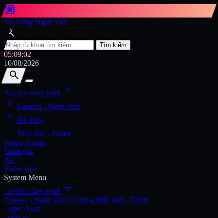
developer_board
Tin Công Nghệ Việt
search
Tìm kiếm
05:09:03
10/08/2026
search
search
arrow_drop_down
Tin tức công nghệ
chevron_right
Tìm kiếm
Camera - Nghe nhìn
chevron_right
Di động
chevron_right
Máy tính - Tablet
Apps - Game
Đánh giá
Xe
Khám phá
System Menu
add
Tin tức công nghệ
Camera - Nghe nhìn
Di động
Máy tính - Tablet
Apps - Game
Đánh giá