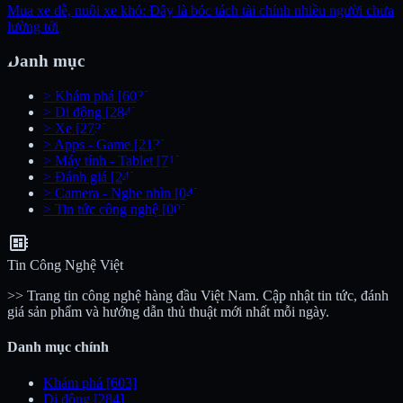
Mua xe dễ, nuôi xe khó: Đây là bóc tách tài chính nhiều người chưa
lường tới
Danh mục
>
Khám phá
[603]
>
Di động
[284]
>
Xe
[273]
>
Apps - Game
[213]
>
Máy tính - Tablet
[71]
>
Đánh giá
[24]
>
Camera - Nghe nhìn
[04]
>
Tin tức công nghệ
[00]
developer_board
Tin Công Nghệ Việt
>> Trang tin công nghệ hàng đầu Việt Nam. Cập nhật tin tức, đánh
giá sản phẩm và hướng dẫn thủ thuật mới nhất mỗi ngày.
Danh mục chính
Khám phá
[603]
Di động
[284]