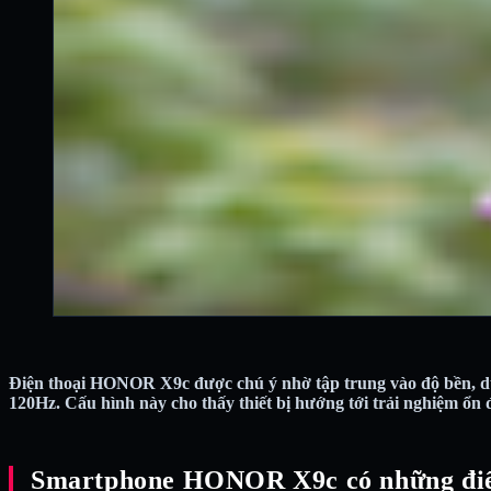
Điện thoại HONOR X9c được chú ý nhờ tập trung vào độ bền, d
120Hz. Cấu hình này cho thấy thiết bị hướng tới trải nghiệm ổn 
Smartphone HONOR X9c có những điể