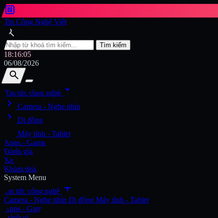
developer_board
Tin Công Nghệ Việt
search
Tìm kiếm
18:16:07
06/08/2026
search
search
arrow_drop_down
Tin tức công nghệ
chevron_right
Tìm kiếm
Camera - Nghe nhìn
chevron_right
Di động
chevron_right
Máy tính - Tablet
Apps - Game
Đánh giá
Xe
Khám phá
System Menu
add
Tin tức công nghệ
Camera - Nghe nhìn
Di động
Máy tính - Tablet
Apps - Game
Đánh giá