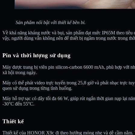
Sản phẩm nổi bật với thiết kế bền bỉ.
Về khả năng kháng nước và bụi, sản phẩm đạt mức IP65M theo tiêu 
vậy, người dùng vẫn không nên để thiết bị ngâm trong nước trong thời
Pin và thời lượng sử dụng
Máy được trang bị viên pin silicon-carbon 6600 mAh, phù hợp với n
xã hội trong ngày.
Máy có thể phát video trực tuyến trong 25,8 giờ và phát nhạc trực tuyế
quen sử dụng trong từng tình huống.
Máy hỗ trợ sạc có dây tối đa 66 W, giúp rút ngắn thời gian nạp lại nă
-30°C đến 55°C.
Thiết kế
Thiết kế của HONOR X9c đi theo hướng mỏng nhẹ và dễ cầm nắm. Với