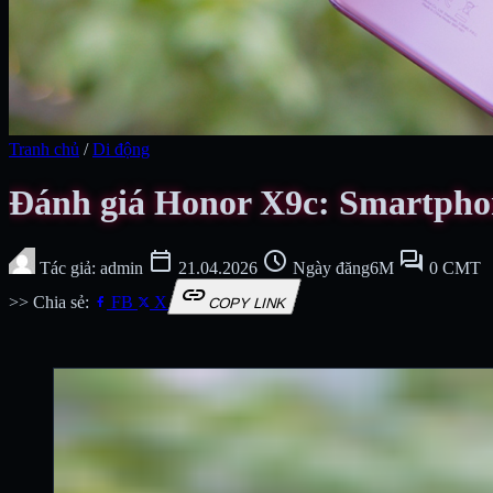
Tranh chủ
/
Di động
Đánh giá Honor X9c: Smartphon
calendar_today
schedule
forum
Tác giả: admin
21.04.2026
Ngày đăng6M
0 CMT
link
>> Chia sẻ:
FB
X
COPY LINK