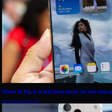
iPhone 18 Pro sẽ có thời lượng pin kỷ lục nhờ công
SYS.DATE: 08.05.2026