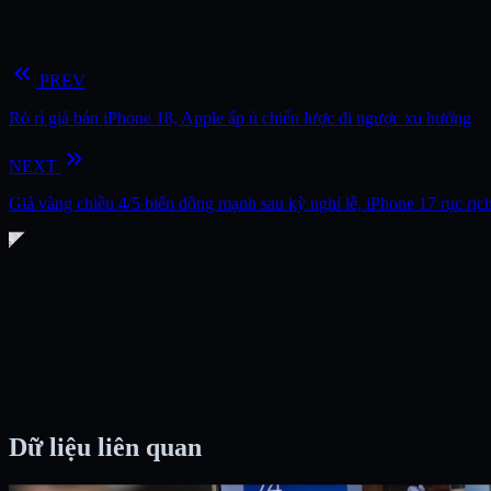
keyboard_double_arrow_left
PREV
Rò rỉ giá bán iPhone 18, Apple ấp ủ chiến lược đi ngược xu hướng
keyboard_double_arrow_right
NEXT
Giá vàng chiều 4/5 biến động mạnh sau kỳ nghỉ lễ, iPhone 17 rục rịc
Dữ liệu liên quan