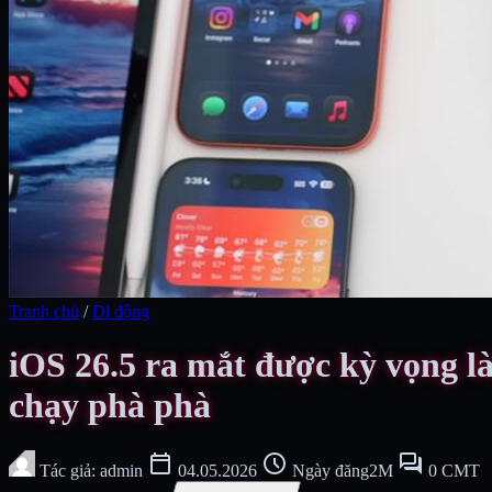
Tranh chủ
/
Di động
iOS 26.5 ra mắt được kỳ vọng l
chạy phà phà
calendar_today
schedule
forum
Tác giả: admin
04.05.2026
Ngày đăng2M
0 CMT