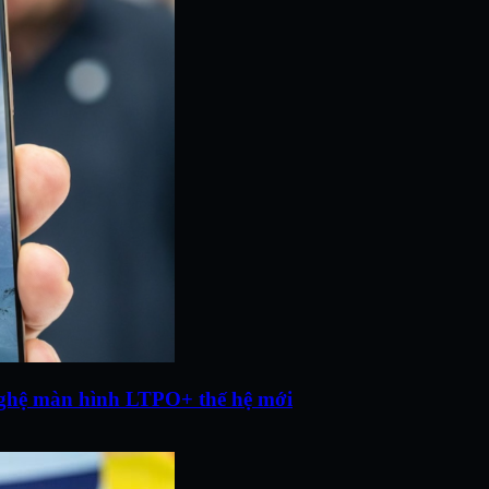
 nghệ màn hình LTPO+ thế hệ mới