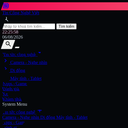
developer_board
Tin Công Nghệ Việt
search
Tìm kiếm
22:26:00
06/08/2026
search
search
arrow_drop_down
Tin tức công nghệ
chevron_right
Tìm kiếm
Camera - Nghe nhìn
chevron_right
Di động
chevron_right
Máy tính - Tablet
Apps - Game
Đánh giá
Xe
Khám phá
System Menu
add
Tin tức công nghệ
Camera - Nghe nhìn
Di động
Máy tính - Tablet
Apps - Game
Đánh giá