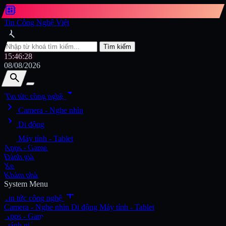
developer_board
Tin Công Nghệ Việt
search
Tìm kiếm
15:46:31
08/08/2026
search
search
arrow_drop_down
Tin tức công nghệ
chevron_right
Tìm kiếm
Camera - Nghe nhìn
chevron_right
Di động
chevron_right
Máy tính - Tablet
Apps - Game
Đánh giá
Xe
Khám phá
System Menu
add
Tin tức công nghệ
Camera - Nghe nhìn
Di động
Máy tính - Tablet
Apps - Game
Đánh giá