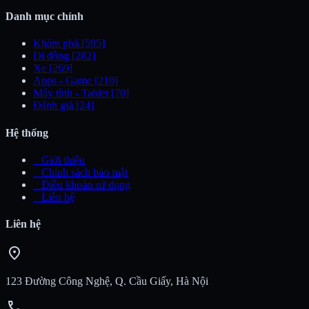
Danh mục chính
Khám phá
[595]
Di động
[282]
Xe
[269]
Apps - Game
[210]
Máy tính - Tablet
[70]
Đánh giá
[24]
Hệ thống
_
Giới thiệu
_
Chính sách bảo mật
_
Điều khoản sử dụng
_
Liên hệ
Liên hệ
location_on
123 Đường Công Nghệ, Q. Cầu Giấy, Hà Nội
call