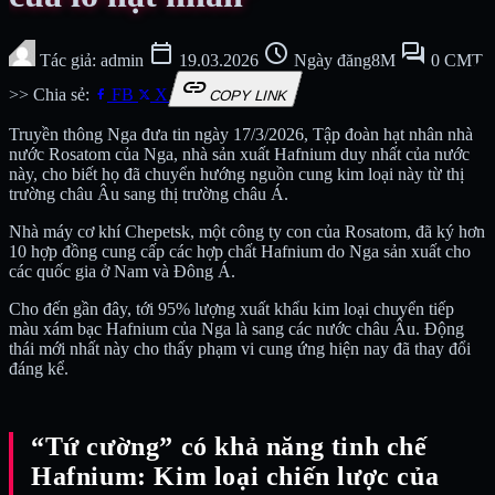
calendar_today
schedule
forum
Tác giả: admin
19.03.2026
Ngày đăng8M
0 CMT
link
>> Chia sẻ:
FB
X
COPY LINK
Truyền thông Nga đưa tin ngày 17/3/2026, Tập đoàn hạt nhân nhà
nước Rosatom của Nga, nhà sản xuất Hafnium duy nhất của nước
này, cho biết họ đã chuyển hướng nguồn cung kim loại này từ thị
trường châu Âu sang thị trường châu Á.
Nhà máy cơ khí Chepetsk, một công ty con của Rosatom, đã ký hơn
10 hợp đồng cung cấp các hợp chất Hafnium do Nga sản xuất cho
các quốc gia ở Nam và Đông Á.
Cho đến gần đây, tới 95% lượng xuất khẩu kim loại chuyển tiếp
màu xám bạc Hafnium của Nga là sang các nước châu Âu. Động
thái mới nhất này cho thấy phạm vi cung ứng hiện nay đã thay đổi
đáng kể.
“Tứ cường” có khả năng tinh chế
Hafnium: Kim loại chiến lược của