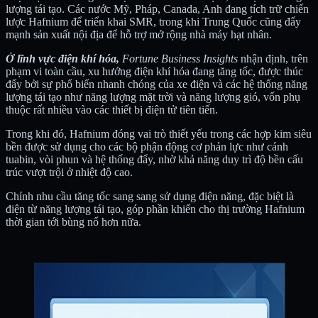
lượng tái tạo. Các nước Mỹ, Pháp, Canada, Anh đang tích trữ chiến
lược Hafnium để triển khai SMR, trong khi Trung Quốc cũng đẩy
mạnh sản xuất nội địa để hỗ trợ mở rộng nhà máy hạt nhân.
Ở lĩnh vực điện khí hóa,
Fortune Business Insights
nhận định, trên
phạm vi toàn cầu, xu hướng điện khí hóa đang tăng tốc, được thúc
đẩy bởi sự phổ biến nhanh chóng của xe điện và các hệ thống năng
lượng tái tạo như năng lượng mặt trời và năng lượng gió, vốn phụ
thuộc rất nhiều vào các thiết bị điện tử tiên tiến.
Trong khi đó, Hafnium đóng vai trò thiết yếu trong các hợp kim siêu
bền được sử dụng cho các bộ phận động cơ phản lực như cánh
tuabin, vòi phun và hệ thống đẩy, nhờ khả năng duy trì độ bền cấu
trúc vượt trội ở nhiệt độ cao.
Chính nhu cầu tăng tốc sang sang sử dụng điện năng, đặc biệt là
điện từ năng lượng tái tạo, góp phần khiến cho thị trường Hafnium
thời gian tới bùng nổ hơn nữa.