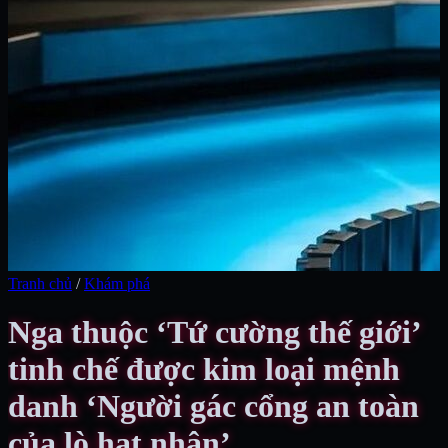
Tranh chủ
/
Khám phá
Nga thuộc ‘Tứ cường thế giới’
tinh chế được kim loại mệnh
danh ‘Người gác cổng an toàn
của lò hạt nhân’