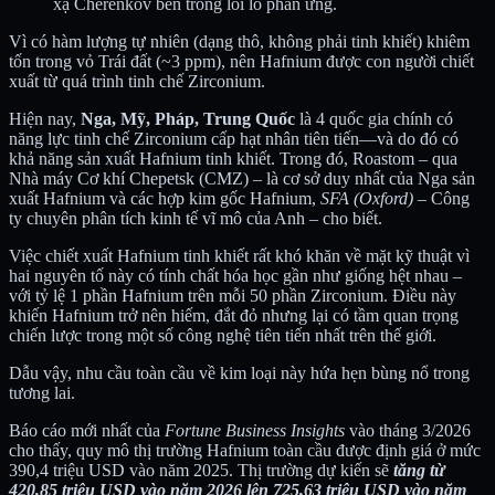
xạ Cherenkov bên trong lõi lò phản ứng.
Vì có hàm lượng tự nhiên (dạng thô, không phải tinh khiết) khiêm
tốn trong vỏ Trái đất (~3 ppm), nên Hafnium được con người chiết
xuất từ quá trình tinh chế Zirconium.
Hiện nay,
Nga, Mỹ, Pháp, Trung Quốc
là 4 quốc gia chính có
năng lực tinh chế Zirconium cấp hạt nhân tiên tiến—và do đó có
khả năng sản xuất Hafnium tinh khiết. Trong đó, Roastom – qua
Nhà máy Cơ khí Chepetsk (CMZ) – là cơ sở duy nhất của Nga sản
xuất Hafnium và các hợp kim gốc Hafnium,
SFA (Oxford) –
Công
ty chuyên
phân tích kinh tế vĩ mô của Anh – cho biết.
Việc chiết xuất Hafnium tinh khiết rất khó khăn về mặt kỹ thuật vì
hai nguyên tố này có tính chất hóa học gần như giống hệt nhau –
với tỷ lệ 1 phần Hafnium trên mỗi 50 phần Zirconium. Điều này
khiến Hafnium trở nên hiếm, đắt đỏ nhưng lại có tầm quan trọng
chiến lược trong một số công nghệ tiên tiến nhất trên thế giới.
Dẫu vậy, nhu cầu toàn cầu về kim loại này hứa hẹn bùng nổ trong
tương lai.
Báo cáo mới nhất của
Fortune Business Insights
vào tháng 3/2026
cho thấy, quy mô thị trường Hafnium toàn cầu được định giá ở mức
390,4 triệu USD vào năm 2025. Thị trường dự kiến sẽ
tăng từ
420,85 triệu USD vào năm 2026 lên 725,63 triệu USD vào năm