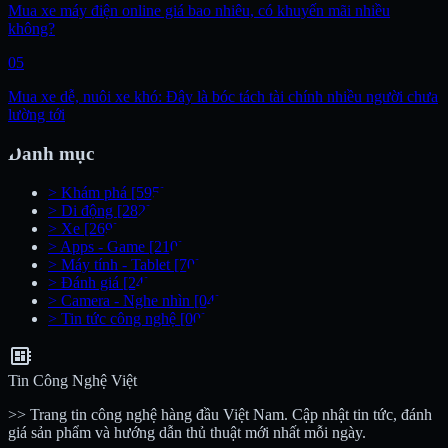
Mua xe máy điện online giá bao nhiêu, có khuyến mãi nhiều
không?
05
Mua xe dễ, nuôi xe khó: Đây là bóc tách tài chính nhiều người chưa
lường tới
Danh mục
>
Khám phá
[595]
>
Di động
[282]
>
Xe
[269]
>
Apps - Game
[210]
>
Máy tính - Tablet
[70]
>
Đánh giá
[24]
>
Camera - Nghe nhìn
[04]
>
Tin tức công nghệ
[00]
developer_board
Tin Công Nghệ Việt
>> Trang tin công nghệ hàng đầu Việt Nam. Cập nhật tin tức, đánh
giá sản phẩm và hướng dẫn thủ thuật mới nhất mỗi ngày.