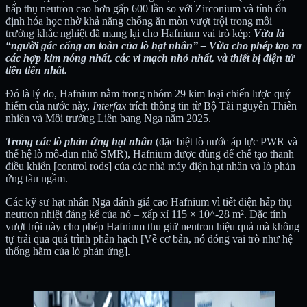
hấp thụ neutron cao hơn gấp 600 lần so với Zirconium và tính ổn
định hóa học nhờ khả năng chống ăn mòn vượt trội trong môi
trường khắc nghiệt đã mang lại cho Hafnium vai trò kép:
Vừa là
“người gác cổng an toàn của lò hạt nhân” – Vừa cho phép tạo ra
các hợp kim nóng nhất, các vi mạch nhỏ nhất, và thiết bị điện tử
tiên tiến nhất.
Đó là lý do, Hafnium nằm trong nhóm 29 kim loại chiến lược quý
hiếm của nước này,
Interfax
trích thông tin từ Bộ Tài nguyên Thiên
nhiên và Môi trường Liên bang Nga năm 2025.
Trong các lò phản ứng hạt nhân
(đặc biệt lò nước áp lực PWR và
thế hệ lò mô-đun nhỏ SMR), Hafnium được dùng để chế tạo thanh
điều khiển [control rods] của các nhà máy điện hạt nhân và lò phản
ứng tàu ngầm.
Các kỹ sư hạt nhân Nga đánh giá cao Hafnium vì tiết diện hấp thụ
neutron nhiệt đáng kể của nó – xấp xỉ 115 × 10^-28 m². Đặc tính
vượt trội này cho phép Hafnium thu giữ neutron hiệu quả mà không
tự trải qua quá trình phân hạch [Về cơ bản, nó đóng vai trò như hệ
thống hãm của lò phản ứng].