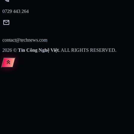
0729 443 264
mail
contact@technews.com
2026
©
Tin Công Nghệ Việt
. ALL RIGHTS RESERVED.
keyboard_double_arrow_up