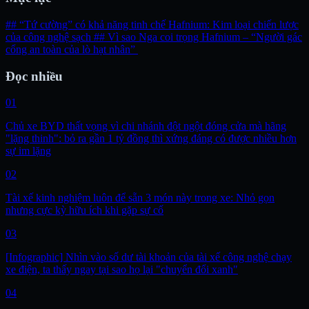
## “Tứ cường” có khả năng tinh chế Hafnium: Kim loại chiến lược
của công nghệ sạch
## Vì sao Nga coi trọng Hafnium – “Người gác
cổng an toàn của lò hạt nhân”
Đọc nhiều
01
Chủ xe BYD thất vọng vì chi nhánh đột ngột đóng cửa mà hãng
"lặng thinh": bỏ ra gần 1 tỷ đồng thì xứng đáng có được nhiều hơn
sự im lặng
02
Tài xế kinh nghiệm luôn để sẵn 3 món này trong xe: Nhỏ gọn
nhưng cực kỳ hữu ích khi gặp sự cố
03
[Infographic] Nhìn vào số dư tài khoản của tài xế công nghệ chạy
xe điện, ta thấy ngay tại sao họ lại "chuyển đổi xanh"
04