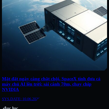
Mặt đất ngày càng chật chội, SpaceX tính đưa cả
máy chủ AI lên trời: sải cánh 70m, chạy chip
NVIDIA
SYS.DATE: 10.06.2026
Mục lục