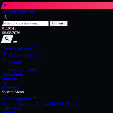
developer_board
Tin Công Nghệ Việt
search
Tìm kiếm
01:30:42
06/08/2026
search
search
arrow_drop_down
Tin tức công nghệ
chevron_right
Tìm kiếm
Camera - Nghe nhìn
chevron_right
Di động
chevron_right
Máy tính - Tablet
Apps - Game
Đánh giá
Xe
Khám phá
System Menu
add
Tin tức công nghệ
Camera - Nghe nhìn
Di động
Máy tính - Tablet
Apps - Game
Đánh giá