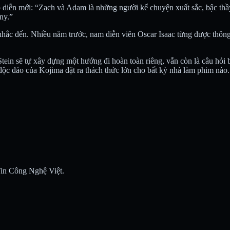
o diễn mới: “Zach và Adam là những người kể chuyện xuất sắc, bậc thầy
ny.”
hắc đến. Nhiều năm trước, nam diễn viên Oscar Isaac từng được thông
in sẽ tự xây dựng một hướng đi hoàn toàn riêng, vẫn còn là câu hỏi bỏ
ch độc đáo của Kojima đặt ra thách thức lớn cho bất kỳ nhà làm phim nào.
 Tin Công Nghệ Việt.