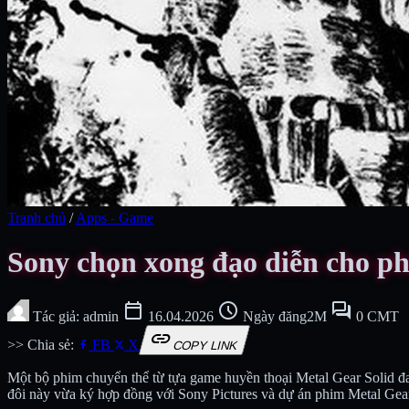
Tranh chủ
/
Apps - Game
Sony chọn xong đạo diễn cho p
calendar_today
schedule
forum
Tác giả: admin
16.04.2026
Ngày đăng2M
0 CMT
link
>> Chia sẻ:
FB
X
COPY LINK
Một bộ phim chuyển thể từ tựa game huyền thoại Metal Gear Solid đa
đôi này vừa ký hợp đồng với Sony Pictures và dự án phim Metal Gear