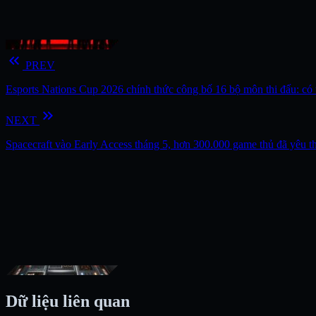
keyboard_double_arrow_left
PREV
Esports Nations Cup 2026 chính thức công bố 16 bộ môn thi đấu: có t
keyboard_double_arrow_right
NEXT
Spacecraft vào Early Access tháng 5, hơn 300.000 game thủ đã yêu t
Dữ liệu liên quan