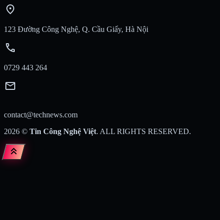
location_on
123 Đường Công Nghệ, Q. Cầu Giấy, Hà Nội
call
0729 443 264
mail
contact@technews.com
2026
©
Tin Công Nghệ Việt
. ALL RIGHTS RESERVED.
keyboard_double_arrow_up