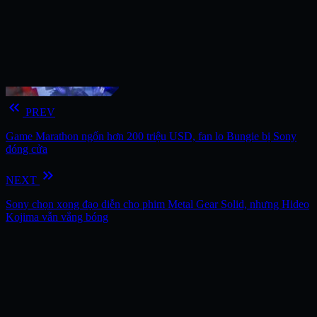
keyboard_double_arrow_left
PREV
Game Marathon ngốn hơn 200 triệu USD, fan lo Bungie bị Sony
đóng cửa
keyboard_double_arrow_right
NEXT
Sony chọn xong đạo diễn cho phim Metal Gear Solid, nhưng Hideo
Kojima vẫn vắng bóng