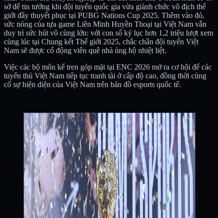
sở để tin tưởng khi đội tuyển quốc gia vừa giành chức vô địch thế
giới đầy thuyết phục tại PUBG Nations Cup 2025. Thêm vào đó,
sức nóng của tựa game Liên Minh Huyền Thoại tại Việt Nam vẫn
duy trì sức hút vô cùng lớn: với con số kỷ lục hơn 1,2 triệu lượt xem
cùng lúc tại Chung kết Thế giới 2025, chắc chắn đội tuyển Việt
Nam sẽ được cổ động viên quê nhà ủng hộ nhiệt liệt.
Việc các bộ môn kể tren góp mặt tại ENC 2026 mở ra cơ hội để các
tuyển thủ Việt Nam tiếp tục tranh tài ở cấp độ cao, đồng thời củng
cố sự hiện diện của Việt Nam trên bản đồ esports quốc tế.