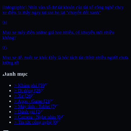
[Infographic] Nhìn vào số dư tài khoản của tài xế công nghệ chạy
xe điện, ta thấy ngay tại sao họ lại "chuyển đổi xanh"
04
Mua xe máy điện online giá bao nhiêu, có khuyến mãi nhiều
không?
05
Mua xe dễ, nuôi xe khó: Đây là bóc tách tài chính nhiều người chưa
lường tới
Danh mục
>
Khám phá
[595]
>
Di động
[282]
>
Xe
[268]
>
Apps - Game
[210]
>
Máy tính - Tablet
[70]
>
Đánh giá
[24]
>
Camera - Nghe nhìn
[04]
>
Tin tức công nghệ
[00]