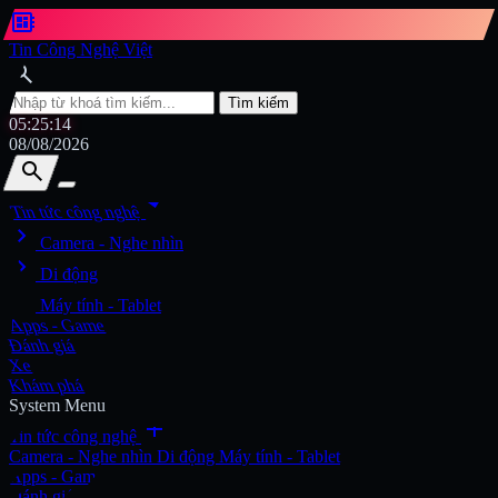
developer_board
Tin Công Nghệ Việt
search
Tìm kiếm
05:25:16
08/08/2026
search
search
arrow_drop_down
Tin tức công nghệ
chevron_right
Tìm kiếm
Camera - Nghe nhìn
chevron_right
Di động
chevron_right
Máy tính - Tablet
Apps - Game
Đánh giá
Xe
Khám phá
System Menu
add
Tin tức công nghệ
Camera - Nghe nhìn
Di động
Máy tính - Tablet
Apps - Game
Đánh giá