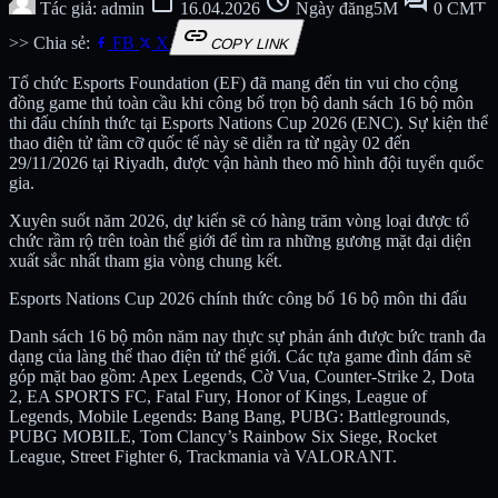
calendar_today
schedule
forum
Tác giả: admin
16.04.2026
Ngày đăng5M
0 CMT
link
>> Chia sẻ:
FB
X
COPY LINK
Tổ chức Esports Foundation (EF) đã mang đến tin vui cho cộng
đồng game thủ toàn cầu khi công bố trọn bộ danh sách 16 bộ môn
thi đấu chính thức tại Esports Nations Cup 2026 (ENC). Sự kiện thể
thao điện tử tầm cỡ quốc tế này sẽ diễn ra từ ngày 02 đến
29/11/2026 tại Riyadh, được vận hành theo mô hình đội tuyển quốc
gia.
Xuyên suốt năm 2026, dự kiến sẽ có hàng trăm vòng loại được tổ
chức rầm rộ trên toàn thế giới để tìm ra những gương mặt đại diện
xuất sắc nhất tham gia vòng chung kết.
Esports Nations Cup 2026 chính thức công bố 16 bộ môn thi đấu
Danh sách 16 bộ môn năm nay thực sự phản ánh được bức tranh đa
dạng của làng thể thao điện tử thế giới. Các tựa game đình đám sẽ
góp mặt bao gồm: Apex Legends, Cờ Vua, Counter-Strike 2, Dota
2, EA SPORTS FC, Fatal Fury, Honor of Kings, League of
Legends, Mobile Legends: Bang Bang, PUBG: Battlegrounds,
PUBG MOBILE, Tom Clancy’s Rainbow Six Siege, Rocket
League, Street Fighter 6, Trackmania và VALORANT.