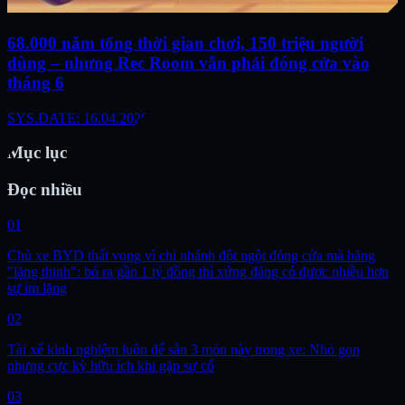
68.000 năm tổng thời gian chơi, 150 triệu người
dùng – nhưng Rec Room vẫn phải đóng cửa vào
tháng 6
SYS.DATE: 16.04.2026
Mục lục
Đọc nhiều
01
Chủ xe BYD thất vọng vì chi nhánh đột ngột đóng cửa mà hãng
"lặng thinh": bỏ ra gần 1 tỷ đồng thì xứng đáng có được nhiều hơn
sự im lặng
02
Tài xế kinh nghiệm luôn để sẵn 3 món này trong xe: Nhỏ gọn
nhưng cực kỳ hữu ích khi gặp sự cố
03