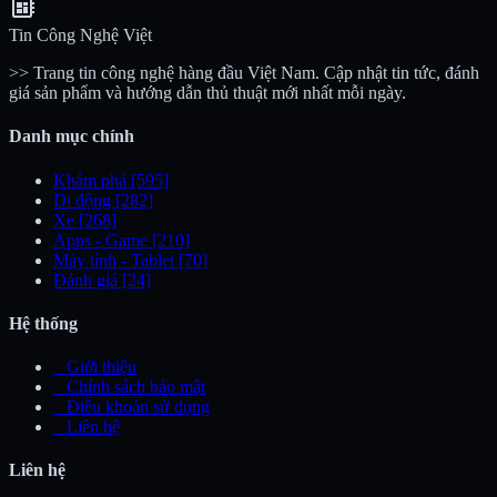
developer_board
Tin Công Nghệ Việt
>> Trang tin công nghệ hàng đầu Việt Nam. Cập nhật tin tức, đánh
giá sản phẩm và hướng dẫn thủ thuật mới nhất mỗi ngày.
Danh mục chính
Khám phá
[595]
Di động
[282]
Xe
[268]
Apps - Game
[210]
Máy tính - Tablet
[70]
Đánh giá
[24]
Hệ thống
_
Giới thiệu
_
Chính sách bảo mật
_
Điều khoản sử dụng
_
Liên hệ
Liên hệ