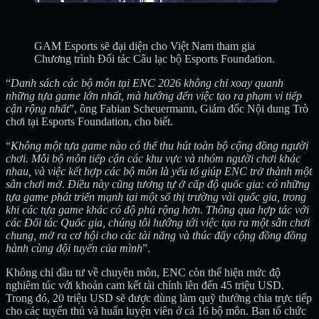
GAM Esports sẽ đại diện cho Việt Nam tham gia
Chương trình Đối tác Câu lạc bộ Esports Foundation.
“
Danh sách các bộ môn tại ENC 2026 không chỉ xoay quanh
những tựa game lớn nhất, mà hướng đến việc tạo ra phạm vi tiếp
cận rộng nhất
”, ông Fabian Scheuermann, Giám đốc Nội dung Trò
chơi tại Esports Foundation, cho biết.
“
Không một tựa game nào có thể thu hút toàn bộ cộng đồng người
chơi. Mỗi bộ môn tiếp cận các khu vực và nhóm người chơi khác
nhau, và việc kết hợp các bộ môn là yếu tố giúp ENC trở thành một
sân chơi mở. Điều này cũng tương tự ở cấp độ quốc gia: có những
tựa game phát triển mạnh tại một số thị trường vài quốc gia, trong
khi các tựa game khác có độ phủ rộng hơn. Thông qua hợp tác với
các Đối tác Quốc gia, chúng tôi hướng tới việc tạo ra một sân chơi
chung, mở ra cơ hội cho các tài năng và thúc đẩy cộng đồng đồng
hành cùng đội tuyển của mình
”.
Không chỉ đầu tư về chuyên môn, ENC còn thể hiện mức độ
nghiêm túc với khoản cam kết tài chính lên đến 45 triệu USD.
Trong đó, 20 triệu USD sẽ được dùng làm quỹ thưởng chia trực tiếp
cho các tuyển thủ và huấn luyện viên ở cả 16 bộ môn. Ban tổ chức