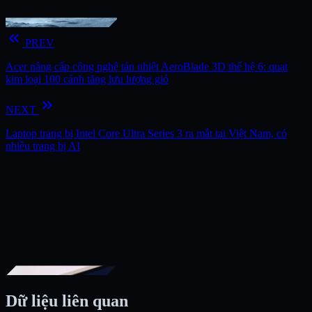
keyboard_double_arrow_left
PREV
Acer nâng cấp công nghệ tản nhiệt AeroBlade 3D thế hệ 6: quạt
kim loại 100 cánh tăng lưu lượng gió
keyboard_double_arrow_right
NEXT
Laptop trang bị Intel Core Ultra Series 3 ra mắt tại Việt Nam, có
nhiều trang bị AI
Dữ liệu liên quan