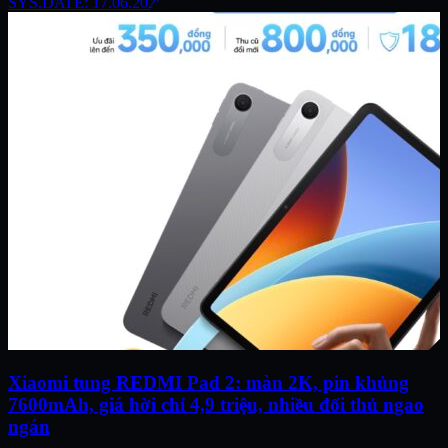
SYS.DATE: 17.06.2026
Xiaomi tung REDMI Pad 2: màn 2K, pin khủng
7600mAh, giá hời chỉ 4,9 triệu, nhiều đối thủ ngao
ngán