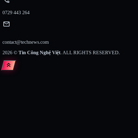
0729 443 264
mail
contact@technews.com
2026
©
Tin Công Nghệ Việt
. ALL RIGHTS RESERVED.
keyboard_double_arrow_up