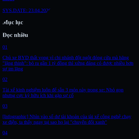
SYS.DATE: 23.04.2026
Mục lục
Đọc nhiều
01
Chủ xe BYD thất vọng vì chi nhánh đột ngột đóng cửa mà hãng
"lặng thinh": bỏ ra gần 1 tỷ đồng thì xứng đáng có được nhiều hơn
sự im lặng
02
Tài xế kinh nghiệm luôn để sẵn 3 món này trong xe: Nhỏ gọn
nhưng cực kỳ hữu ích khi gặp sự cố
03
[Infographic] Nhìn vào số dư tài khoản của tài xế công nghệ chạy
xe điện, ta thấy ngay tại sao họ lại "chuyển đổi xanh"
04