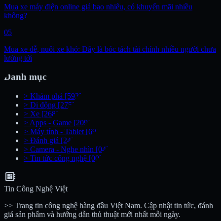
Mua xe máy điện online giá bao nhiêu, có khuyến mãi nhiều
không?
05
Mua xe dễ, nuôi xe khó: Đây là bóc tách tài chính nhiều người chưa
lường tới
Danh mục
>
Khám phá
[593]
>
Di động
[275]
>
Xe
[268]
>
Apps - Game
[209]
>
Máy tính - Tablet
[69]
>
Đánh giá
[24]
>
Camera - Nghe nhìn
[04]
>
Tin tức công nghệ
[00]
developer_board
Tin Công Nghệ Việt
>> Trang tin công nghệ hàng đầu Việt Nam. Cập nhật tin tức, đánh
giá sản phẩm và hướng dẫn thủ thuật mới nhất mỗi ngày.