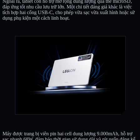
Ngoài ra, tablet còn hỗ trợ mở rộng dung lượng qua thẻ microSD,
đáp ứng tốt nhu cầu lưu trữ lớn. Một chi tiết đáng giá khác là việc
tích hợp hai cổng USB-C, cho phép vừa sạc vừa xuất hình hoặc sử
dụng phụ kiện một cách linh hoạt.
Máy được trang bị viên pin hai cell dung lượng 9.000mAh, hỗ trợ
sạc nhanh 68W, đảm bảo thời gian sử dụng dài và rút ngắn đáng kể