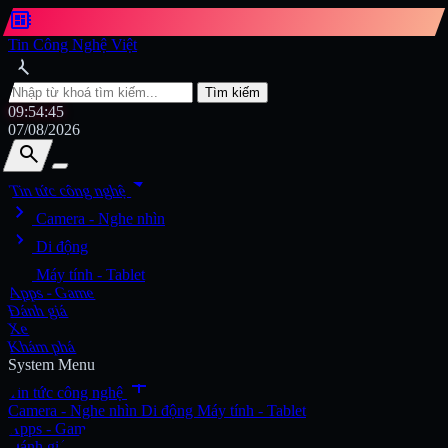
developer_board
Tin Công Nghệ Việt
search
Tìm kiếm
09:54:46
07/08/2026
search
search
arrow_drop_down
Tin tức công nghệ
chevron_right
Tìm kiếm
Camera - Nghe nhìn
chevron_right
Di động
chevron_right
Máy tính - Tablet
Apps - Game
Đánh giá
Xe
Khám phá
System Menu
add
Tin tức công nghệ
Camera - Nghe nhìn
Di động
Máy tính - Tablet
Apps - Game
Đánh giá