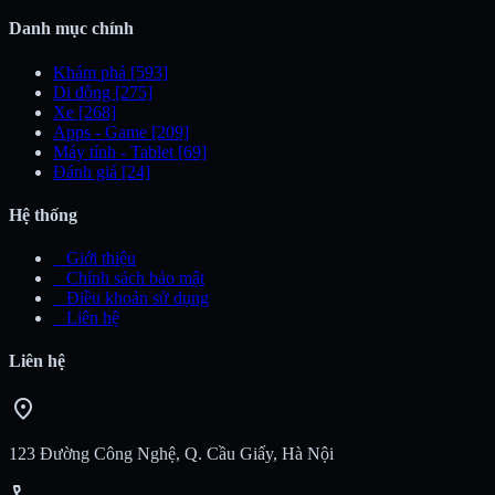
Danh mục chính
Khám phá
[593]
Di động
[275]
Xe
[268]
Apps - Game
[209]
Máy tính - Tablet
[69]
Đánh giá
[24]
Hệ thống
_
Giới thiệu
_
Chính sách bảo mật
_
Điều khoản sử dụng
_
Liên hệ
Liên hệ
location_on
123 Đường Công Nghệ, Q. Cầu Giấy, Hà Nội
call