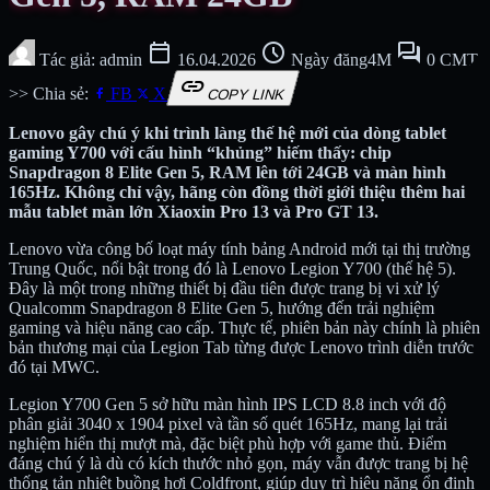
calendar_today
schedule
forum
Tác giả: admin
16.04.2026
Ngày đăng4M
0 CMT
link
>> Chia sẻ:
FB
X
COPY LINK
Lenovo gây chú ý khi trình làng thế hệ mới của dòng tablet
gaming Y700 với cấu hình “khủng” hiếm thấy: chip
Snapdragon 8 Elite Gen 5, RAM lên tới 24GB và màn hình
165Hz. Không chỉ vậy, hãng còn đồng thời giới thiệu thêm hai
mẫu tablet màn lớn Xiaoxin Pro 13 và Pro GT 13.
Lenovo vừa công bố loạt máy tính bảng Android mới tại thị trường
Trung Quốc, nổi bật trong đó là Lenovo Legion Y700 (thế hệ 5).
Đây là một trong những thiết bị đầu tiên được trang bị vi xử lý
Qualcomm Snapdragon 8 Elite Gen 5, hướng đến trải nghiệm
gaming và hiệu năng cao cấp. Thực tế, phiên bản này chính là phiên
bản thương mại của Legion Tab từng được Lenovo trình diễn trước
đó tại MWC.
Legion Y700 Gen 5 sở hữu màn hình IPS LCD 8.8 inch với độ
phân giải 3040 x 1904 pixel và tần số quét 165Hz, mang lại trải
nghiệm hiển thị mượt mà, đặc biệt phù hợp với game thủ. Điểm
đáng chú ý là dù có kích thước nhỏ gọn, máy vẫn được trang bị hệ
thống tản nhiệt buồng hơi Coldfront, giúp duy trì hiệu năng ổn định