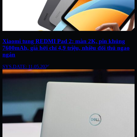
Xiaomi tung REDMI Pad 2: màn 2K, pin khủng
7600mAh, giá hời chỉ 4,9 triệu, nhiều đối thủ ngao
ngán
SYS.DATE: 11.05.2026