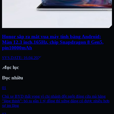
Honor sắp ra mắt vua máy tính bảng Android:
Màn 12.3 inch,165Hz, chip Snapdragon 8 Gen5,
pin10000mAh
SYS.DATE: 16.04.2026
Mục lục
Đọc nhiều
01
Chủ xe BYD thất vọng vì chi nhánh đột ngột đóng cửa mà hãng
"lặng thinh": bỏ ra gần 1 tỷ đồng thì xứng đáng có được nhiều hơn
sự im lặng