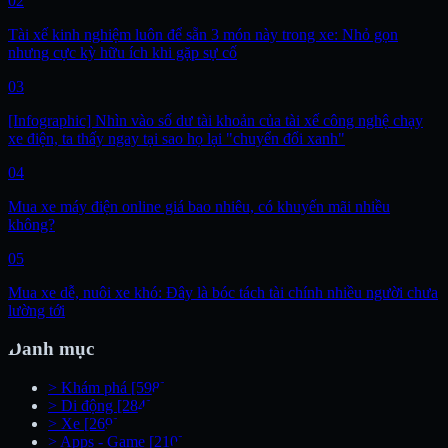
02
Tài xế kinh nghiệm luôn để sẵn 3 món này trong xe: Nhỏ gọn
nhưng cực kỳ hữu ích khi gặp sự cố
03
[Infographic] Nhìn vào số dư tài khoản của tài xế công nghệ chạy
xe điện, ta thấy ngay tại sao họ lại "chuyển đổi xanh"
04
Mua xe máy điện online giá bao nhiêu, có khuyến mãi nhiều
không?
05
Mua xe dễ, nuôi xe khó: Đây là bóc tách tài chính nhiều người chưa
lường tới
Danh mục
>
Khám phá
[598]
>
Di động
[284]
>
Xe
[269]
>
Apps - Game
[210]