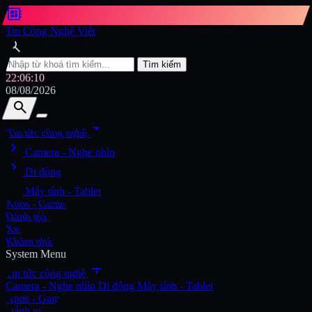
developer_board
Tin Công Nghệ Việt
search
Tìm kiếm
22:06:11
08/08/2026
search
search
arrow_drop_down
Tin tức công nghệ
chevron_right
Tìm kiếm
Camera - Nghe nhìn
chevron_right
Di động
chevron_right
Máy tính - Tablet
Apps - Game
Đánh giá
Xe
Khám phá
System Menu
add
Tin tức công nghệ
Camera - Nghe nhìn
Di động
Máy tính - Tablet
Apps - Game
Đánh giá