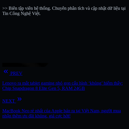
>> Biên tập viên hệ thống. Chuyên phân tích và cập nhật dữ liệu tại
Tin Công Nghệ Việt.
keyboard_double_arrow_left
PREV
Lenovo ra mắt tablet gaming nhỏ gọn cấu hình ‘khủng’ hiếm thấy:
Chip Snapdragon 8 Elite Gen 5, RAM 24GB
keyboard_double_arrow_right
NEXT
MacBook Neo rẻ nhất của Apple bán ra tại Việt Nam, người mua
nhận thêm ưu đãi khủng, giá cực hời!