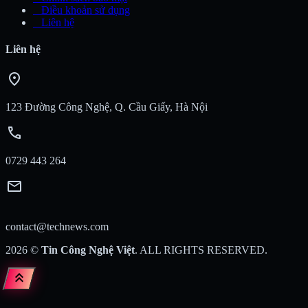
_
Điều khoản sử dụng
_
Liên hệ
Liên hệ
location_on
123 Đường Công Nghệ, Q. Cầu Giấy, Hà Nội
call
0729 443 264
mail
contact@technews.com
2026
©
Tin Công Nghệ Việt
. ALL RIGHTS RESERVED.
keyboard_double_arrow_up