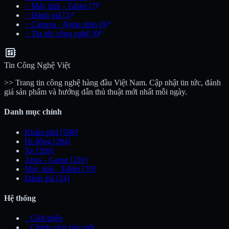
>
Máy tính - Tablet
[70]
>
Đánh giá
[24]
>
Camera - Nghe nhìn
[04]
>
Tin tức công nghệ
[00]
developer_board
Tin Công Nghệ Việt
>> Trang tin công nghệ hàng đầu Việt Nam. Cập nhật tin tức, đánh
giá sản phẩm và hướng dẫn thủ thuật mới nhất mỗi ngày.
Danh mục chính
Khám phá
[598]
Di động
[284]
Xe
[269]
Apps - Game
[210]
Máy tính - Tablet
[70]
Đánh giá
[24]
Hệ thống
_
Giới thiệu
_
Chính sách bảo mật