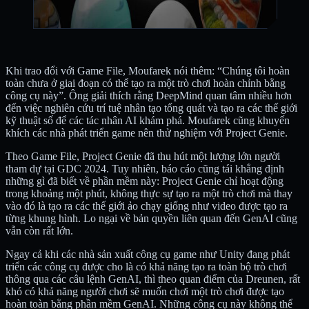
Khi trao đổi với Game File, Moufarek nói thêm: “Chúng tôi hoàn
toàn chưa ở giai đoạn có thể tạo ra một trò chơi hoàn chỉnh bằng
công cụ này”. Ông giải thích rằng DeepMind quan tâm nhiều hơn
đến việc nghiên cứu trí tuệ nhân tạo tổng quát và tạo ra các thế giới
kỹ thuật số để các tác nhân AI khám phá. Moufarek cũng khuyến
khích các nhà phát triển game nên thử nghiệm với Project Genie.
Theo Game File, Project Genie đã thu hút một lượng lớn người
tham dự tại GDC 2024. Tuy nhiên, báo cáo cũng tái khẳng định
những gì đã biết về phần mềm này: Project Genie chỉ hoạt động
trong khoảng một phút, không thực sự tạo ra một trò chơi mà thay
vào đó là tạo ra các thế giới ảo chạy giống như video được tạo ra
từng khung hình. Lo ngại về bản quyền liên quan đến GenAI cũng
vẫn còn rất lớn.
Ngay cả khi các nhà sản xuất công cụ game như Unity đang phát
triển các công cụ được cho là có khả năng tạo ra toàn bộ trò chơi
thông qua các câu lệnh GenAI, thì theo quan điểm của Dreunen, rất
khó có khả năng người chơi sẽ muốn chơi một trò chơi được tạo
hoàn toàn bằng phần mềm GenAI. Những công cụ này không thể