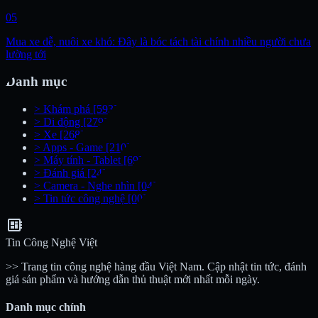
05
Mua xe dễ, nuôi xe khó: Đây là bóc tách tài chính nhiều người chưa
lường tới
Danh mục
>
Khám phá
[593]
>
Di động
[279]
>
Xe
[268]
>
Apps - Game
[210]
>
Máy tính - Tablet
[69]
>
Đánh giá
[24]
>
Camera - Nghe nhìn
[04]
>
Tin tức công nghệ
[00]
developer_board
Tin Công Nghệ Việt
>> Trang tin công nghệ hàng đầu Việt Nam. Cập nhật tin tức, đánh
giá sản phẩm và hướng dẫn thủ thuật mới nhất mỗi ngày.
Danh mục chính