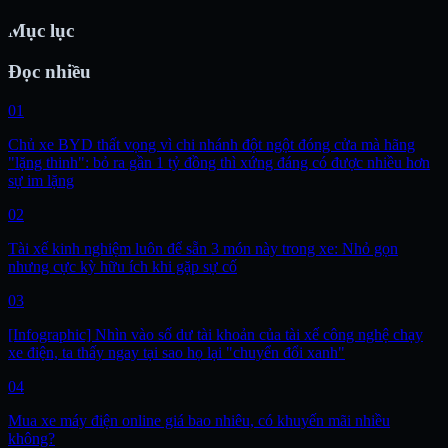
Mục lục
Đọc nhiều
01
Chủ xe BYD thất vọng vì chi nhánh đột ngột đóng cửa mà hãng
"lặng thinh": bỏ ra gần 1 tỷ đồng thì xứng đáng có được nhiều hơn
sự im lặng
02
Tài xế kinh nghiệm luôn để sẵn 3 món này trong xe: Nhỏ gọn
nhưng cực kỳ hữu ích khi gặp sự cố
03
[Infographic] Nhìn vào số dư tài khoản của tài xế công nghệ chạy
xe điện, ta thấy ngay tại sao họ lại "chuyển đổi xanh"
04
Mua xe máy điện online giá bao nhiêu, có khuyến mãi nhiều
không?