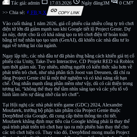
calendar_today
schedule
forum
Tác giả: admin
17.03.2026
Ngày đăng3M
0 CMT
link
>> Chia sẻ:
FB
X
COPY LINK
Vào cuối tháng 1 năm 2026, giá cổ phiếu của nhiều công ty trò chơi
điện tử lớn đã giảm mạnh sau khi Google tiết lộ Project Genie. Dự
án này, được cho là có khả năng tạo ra trò chơi điện tử hoàn toàn
bằng trí tuệ nhân tạo tạo sinh (GenAI), đã khiến các nhà đầu tư lo
ngại về tương lai của ngành.
Ngay lập tức, các nhà đầu tư đã phản ứng bằng cách khiến giá trị cổ
phiếu của Unity, Take-Two Interactive, CD Projekt RED và Roblox
tạm thời giảm sút. Tuy nhiên, những người có kiến thức sâu hơn về
phát triển trò chơi, như nhà phân tích Joost van Dreunen, đã chỉ ra
rằng Project Genie chỉ là một thử nghiệm và có khả năng rất hạn
chế. Ông nhấn mạnh rằng phần mềm như vậy, dù có cải thiện trong
tương lai, “không thể thay thế tầm nhìn sáng tạo và các yếu tố vô
hình làm nên sự đáng nhớ của trò chơi”.
Tại Hội nghị các nhà phát triển game (GDC) 2024, Alexandre
Moufarek, trưởng bộ phận sản phẩm của Project Genie thuộc
DeepMind của Google, đã cung cấp thêm thông tin chi tiết.
Moufarek khẳng định mục tiêu của Google không phải là thay thế
quá trình phát triển trò chơi hay tạo ra một phiên bản thay thế cho
các trò chơi hiện có. Thay vào đó, DeepMind mong muốn Project