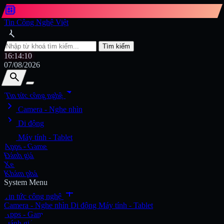
developer_board
Tin Công Nghệ Việt
search
Tìm kiếm
16:14:11
07/08/2026
search
search
arrow_drop_down
Tin tức công nghệ
chevron_right
Tìm kiếm
Camera - Nghe nhìn
chevron_right
Di động
chevron_right
Máy tính - Tablet
Apps - Game
Đánh giá
Xe
Khám phá
System Menu
add
Tin tức công nghệ
Camera - Nghe nhìn
Di động
Máy tính - Tablet
Apps - Game
Đánh giá