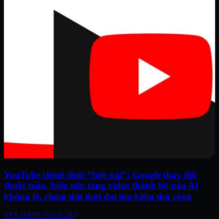
YouTube chính thức “biết nói”: Google thay đổi
thuật toán, biến nền tảng video thành bộ não AI
khổng lồ, chấm dứt thời đại tìm kiếm thủ công
SYS.DATE: 03.05.2026