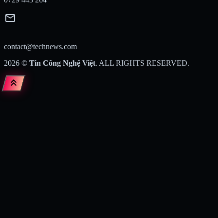
mail
contact@technews.com
2026
©
Tin Công Nghệ Việt
. ALL RIGHTS RESERVED.
keyboard_double_arrow_up