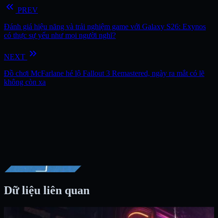
keyboard_double_arrow_left
PREV
Đánh giá hiệu năng và trải nghiệm game với Galaxy S26: Exynos
có thực sự yếu như mọi người nghĩ?
keyboard_double_arrow_right
NEXT
Đồ chơi McFarlane hé lộ Fallout 3 Remastered, ngày ra mắt có lẽ
không còn xa
Dữ liệu liên quan