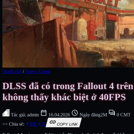
Tranh chủ
/
Apps - Game
DLSS đã có trong Fallout 4 trê
không thấy khác biệt ở 40FPS
calendar_today
schedule
forum
Tác giả: admin
16.04.2026
Ngày đăng2M
0 CMT
link
>> Chia sẻ:
FB
X
COPY LINK