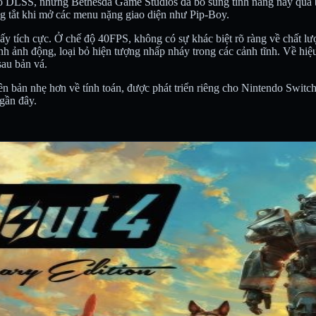
 có DLSS, nhưng Bethesda Game Studios đã bổ sung tính năng này qua 
g tắt khi mở các menu nặng giao diện như Pip-Boy.
ấy tích cực. Ở chế độ 40FPS, không có sự khác biệt rõ ràng về chất lư
nh ảnh động, loại bỏ hiện tượng nhấp nháy trong các cảnh tĩnh. Về h
sau bản vá.
 bản nhẹ hơn về tính toán, được phát triển riêng cho Nintendo Switc
gần đây.