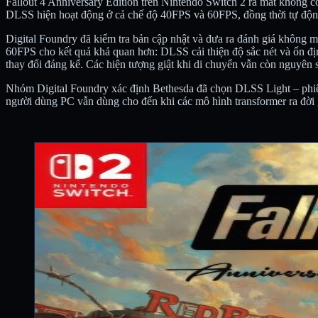
Fallout 4 Anniversary Edition trên Nintendo Switch 2 ra mắt không
DLSS hiện hoạt động ở cả chế độ 40FPS và 60FPS, đồng thời tự độn
Digital Foundry đã kiểm tra bản cập nhật và đưa ra đánh giá không m
60FPS cho kết quả khả quan hơn: DLSS cải thiện độ sắc nét và ổn đị
thay đổi đáng kể. Các hiện tượng giật khi di chuyển vẫn còn nguyên 
Nhóm Digital Foundry xác định Bethesda đã chọn DLSS Light – phiên
người dùng PC vẫn dùng cho đến khi các mô hình transformer ra đời 