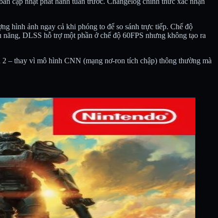
bản cập nhật phát hành tuần trước. Changelog chính thức xác nhận
ợng hình ảnh ngay cả khi phóng to để so sánh trực tiếp. Chế độ
iệu năng, DLSS hỗ trợ một phần ở chế độ 60FPS nhưng không tạo ra
h 2 – thay vì mô hình CNN (mạng nơ-ron tích chập) thông thường mà