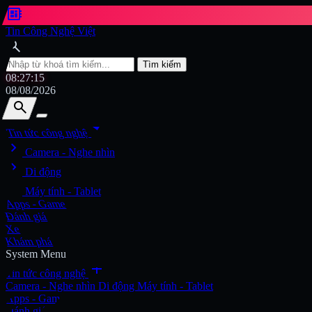
developer_board
Tin Công Nghệ Việt
search
Tìm kiếm
08:27:17
08/08/2026
search
search
arrow_drop_down
Tin tức công nghệ
chevron_right
Tìm kiếm
Camera - Nghe nhìn
chevron_right
Di động
chevron_right
Máy tính - Tablet
Apps - Game
Đánh giá
Xe
Khám phá
System Menu
add
Tin tức công nghệ
Camera - Nghe nhìn
Di động
Máy tính - Tablet
Apps - Game
Đánh giá