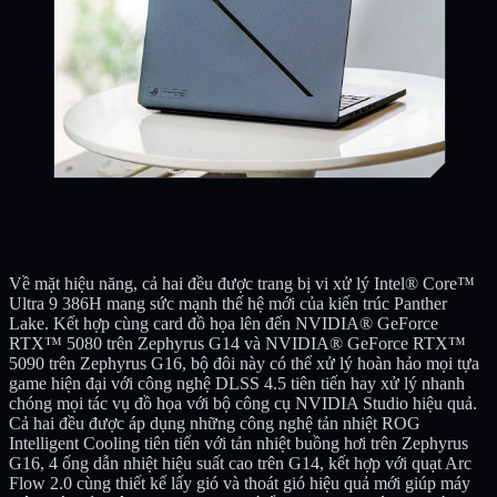
Về mặt hiệu năng, cả hai đều được trang bị vi xử lý Intel® Core™
Ultra 9 386H mang sức mạnh thế hệ mới của kiến trúc Panther
Lake. Kết hợp cùng card đồ họa lên đến NVIDIA® GeForce
RTX™ 5080 trên Zephyrus G14 và NVIDIA® GeForce RTX™
5090 trên Zephyrus G16, bộ đôi này có thể xử lý hoàn hảo mọi tựa
game hiện đại với công nghệ DLSS 4.5 tiên tiến hay xử lý nhanh
chóng mọi tác vụ đồ họa với bộ công cụ NVIDIA Studio hiệu quả.
Cả hai đều được áp dụng những công nghệ tản nhiệt ROG
Intelligent Cooling tiên tiến với tản nhiệt buồng hơi trên Zephyrus
G16, 4 ống dẫn nhiệt hiệu suất cao trên G14, kết hợp với quạt Arc
Flow 2.0 cùng thiết kế lấy gió và thoát gió hiệu quả mới giúp máy