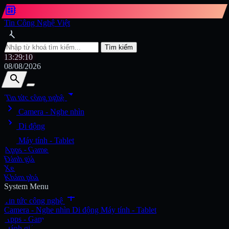
developer_board
Tin Công Nghệ Việt
search
Tìm kiếm
13:29:11
08/08/2026
search
search
arrow_drop_down
Tin tức công nghệ
chevron_right
Tìm kiếm
Camera - Nghe nhìn
chevron_right
Di động
chevron_right
Máy tính - Tablet
Apps - Game
Đánh giá
Xe
Khám phá
System Menu
add
Tin tức công nghệ
Camera - Nghe nhìn
Di động
Máy tính - Tablet
Apps - Game
Đánh giá