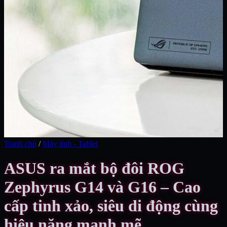
Tranh chủ
/
Máy tính - Tablet
ASUS ra mắt bộ đôi ROG
Zephyrus G14 và G16 – Cao
cấp tinh xảo, siêu di động cùng
hiệu năng mạnh mẽ