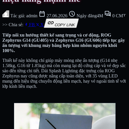
calendar_today
schedule
forum
Tác giả: admin
27.06.2026
Ngày đăng4M
0 CMT
link
>> Chia sẻ:
FB
X
COPY LINK
Tiếp nối xu hướng thiết kế sang trọng và cơ động, ROG
Zephyrus G14 (GU405) và Zephyrus G16 (GU606) tiếp tục gây
ấn tượng với khung máy bằng hợp kim nhôm nguyên khối
100%.
Thiết kế này không chỉ giúp máy mỏng nhẹ ấn tượng (G14 nhẹ
1.58kg, G16 từ 1.85kg) mà còn mang lại độ cứng cáp và vẻ đẹp sắc
sảo đến từng chi tiết. Dải Splash Lighting đặc trưng của ROG
Zephyrus nay cũng được nâng cấp toàn diện, với 35 vùng LED
mang đến hiệu ứng chuyển động liền mạch, hay vẻ ngoài tinh tế với
lớp kính liền mạch.