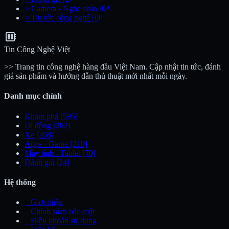
>
Camera - Nghe nhìn
[04]
>
Tin tức công nghệ
[00]
developer_board
Tin Công Nghệ Việt
>> Trang tin công nghệ hàng đầu Việt Nam. Cập nhật tin tức, đánh
giá sản phẩm và hướng dẫn thủ thuật mới nhất mỗi ngày.
Danh mục chính
Khám phá
[595]
Di động
[282]
Xe
[268]
Apps - Game
[210]
Máy tính - Tablet
[70]
Đánh giá
[24]
Hệ thống
_
Giới thiệu
_
Chính sách bảo mật
_
Điều khoản sử dụng