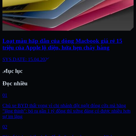
Loạt màu hấp dẫn của dòng Macbook giá rẻ 15
triệu của Apple lộ diện, hứa hẹn cháy hàng
SYS.DATE: 15.04.2026
Mục lục
Đọc nhiều
01
Chủ xe BYD thất vọng vì chi nhánh đột ngột đóng cửa mà hãng
"lặng thinh": bỏ ra gần 1 tỷ đồng thì xứng đáng có được nhiều hơn
sự im lặng
02