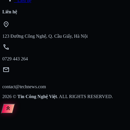
_
Liên hệ
Liên hệ
location_on
123 Đường Công Nghệ, Q. Cầu Giấy, Hà Nội
call
0729 443 264
mail
contact@technews.com
2026
©
Tin Công Nghệ Việt
. ALL RIGHTS RESERVED.
keyboard_double_arrow_up