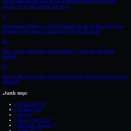
Tài xế kinh nghiệm luôn để sẵn 3 món này trong xe: Nhỏ gọn
nhưng cực kỳ hữu ích khi gặp sự cố
03
[Infographic] Nhìn vào số dư tài khoản của tài xế công nghệ chạy
xe điện, ta thấy ngay tại sao họ lại "chuyển đổi xanh"
04
Mua xe máy điện online giá bao nhiêu, có khuyến mãi nhiều
không?
05
Mua xe dễ, nuôi xe khó: Đây là bóc tách tài chính nhiều người chưa
lường tới
Danh mục
>
Khám phá
[595]
>
Di động
[282]
>
Xe
[268]
>
Apps - Game
[210]
>
Máy tính - Tablet
[70]
>
Đánh giá
[24]