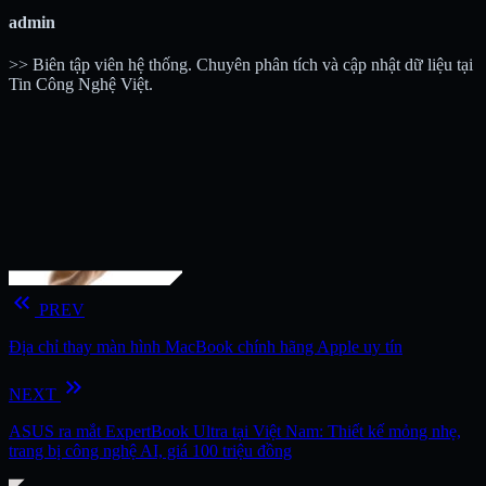
admin
>> Biên tập viên hệ thống. Chuyên phân tích và cập nhật dữ liệu tại
Tin Công Nghệ Việt.
keyboard_double_arrow_left
PREV
Địa chỉ thay màn hình MacBook chính hãng Apple uy tín
keyboard_double_arrow_right
NEXT
ASUS ra mắt ExpertBook Ultra tại Việt Nam: Thiết kế mỏng nhẹ,
trang bị công nghệ AI, giá 100 triệu đồng