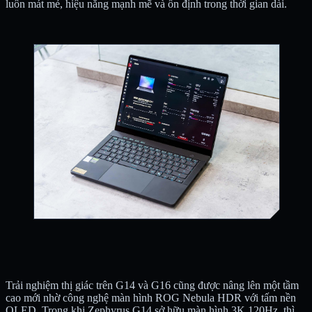
luôn mát mẻ, hiệu năng mạnh mẽ và ổn định trong thời gian dài.
Trải nghiệm thị giác trên G14 và G16 cũng được nâng lên một tầm
cao mới nhờ công nghệ màn hình ROG Nebula HDR với tấm nền
OLED. Trong khi Zephyrus G14 sở hữu màn hình 3K 120Hz, thì