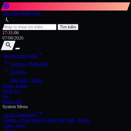
developer_board
Tin Công Nghệ Việt
search
Tìm kiếm
17:31:08
07/08/2026
search
search
arrow_drop_down
Tin tức công nghệ
chevron_right
Tìm kiếm
Camera - Nghe nhìn
chevron_right
Di động
chevron_right
Máy tính - Tablet
Apps - Game
Đánh giá
Xe
Khám phá
System Menu
add
Tin tức công nghệ
Camera - Nghe nhìn
Di động
Máy tính - Tablet
Apps - Game
Đánh giá