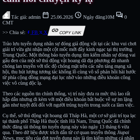
calendar_today
schedule
forum
Tác giả: admin
25.06.2026
Ngày đăng10M
0
CMT
link
>> Chia sẻ:
FB
X
COPY LINK
Trào lưu tuyển dụng nhân sự đóng giả động vật tại các khu vui chơi
giải trí vừa ghi nhận một cột mốc mới đầy kinh ngạc tại thị trường
Trung Quốc. Một thông báo tuyển dụng tìm kiếm nhân sự đóng vai
gấu đen của một sở thú động vật hoang dã địa phương đã nhanh
chóng lan truyền với tốc độ chóng mặt trên các nền tảng mạng xã
hội, thu hút lượng tương tác khổng lồ cùng vô số phản hồi hài hước
từ phía cộng đồng mạng đại lục nhờ vào những điều khoản công
việc vô cùng độc lạ.
Theo các nguồn tin chính thống, vị trí này đưa ra mức thù lao rất
hấp dẫn nhưng đi kèm với một điều khoản bắt buộc về sự im lặng
gần như tuyệt đối đối với người trúng tuyển trong suốt ca làm việc.
Cụ thể, sở thú động vật hoang dã Tháp Hà, một cơ sở giải trí tọa lạc
tại thành phố Tháp Hà thuộc tỉnh Hà Nam, Trung Quốc đã chính
thức đăng tải thông tin tuyển dụng này vào ngày 13 tháng 6 vừa
qua. Theo dữ liệu được trích dẫn từ cơ quan truyền thông
Jiupai
News
, mục tiêu của đợt tuyển dụng này là tìm kiếm những cá nhân