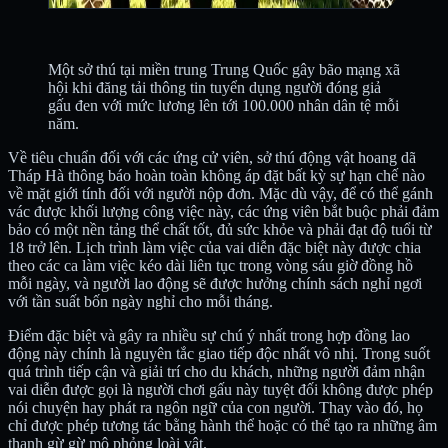
Một sở thú tại miền trung Trung Quốc gây bão mạng xã
hội khi đăng tải thông tin tuyển dụng người đóng giả
gấu đen với mức lương lên tới 100.000 nhân dân tệ mỗi
năm.
Về tiêu chuẩn đối với các ứng cử viên, sở thú động vật hoang dã
Tháp Hà thông báo hoàn toàn không áp đặt bất kỳ sự hạn chế nào
về mặt giới tính đối với người nộp đơn. Mặc dù vậy, để có thể gánh
vác được khối lượng công việc này, các ứng viên bắt buộc phải đảm
bảo có một nền tảng thể chất tốt, đủ sức khỏe và phải đạt độ tuổi từ
18 trở lên. Lịch trình làm việc của vai diễn đặc biệt này được chia
theo các ca làm việc kéo dài liên tục trong vòng sáu giờ đồng hồ
mỗi ngày, và người lao động sẽ được hưởng chính sách nghỉ ngơi
với tần suất bốn ngày nghỉ cho mỗi tháng.
Điểm đặc biệt và gây ra nhiều sự chú ý nhất trong hợp đồng lao
động này chính là nguyên tắc giao tiếp độc nhất vô nhị. Trong suốt
quá trình tiếp cận và giải trí cho du khách, những người đảm nhận
vai diễn được gọi là người chơi gấu này tuyệt đối không được phép
nói chuyện hay phát ra ngôn ngữ của con người. Thay vào đó, họ
chỉ được phép tương tác bằng hành thể hoặc có thể tạo ra những âm
thanh gừ gừ mô phỏng loài vật.