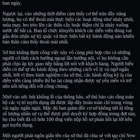
ban ngày.
Ngược lại, vào những thời điểm cảm thấy cơ thể tràn đầy năng
lượng, họ có thể thoải mái thực hiện các hoạt động như nhảy nhót,
múa may, leo trèo lên các thân cây hoặc thậm chí là nhảy xuống
nước để bắt cá. Ban tổ chức khuyến khích các diễn viên đóng vai
gấu đón nhận sự kỳ quặc và thực hiện bất kỳ hành động nào khiến
bản thân cảm thấy thoải mái nhất.
Sở thú khẳng định công việc này vô cùng phù hợp cho cả những
người có tính cách hướng ngoại lẫn hướng nội, vì họ không cần
phải chịu áp lực giao tiếp bằng lời nói với khách hàng. Người biểu
diễn có thể tự do hành động theo những cách vô lý và ngớ ngẩn
nhất, bởi vì theo kinh nghiệm của sở thú, các hành động kỳ lạ của
diễn viên càng nhiều thì họ lại càng nhận được sự yêu mến và trở
nên nổi tiếng đối với công chúng.
Nhờ vào sức hút khổng lồ của thông báo, sở thú báo cáo rằng toàn
bộ các vị trí tuyển dụng đã được lấp đầy hoàn toàn chỉ trong vòng
vài ngày ngắn ngủi. Mặc dù ban giám đốc cơ sở không tiết lộ tổng
số lượng nhân sự cụ thể được phê duyệt ký hợp đồng trong đợt này,
họ cho biết đã có hơn 100 ứng viên nộp hồ sơ phản hồi lại lời kêu
gọi tuyển dụng.
Một người phát ngôn giấu tên của sở thú đã chia sẻ với tạp chí
New