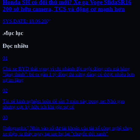
Honda SH có đối thủ mới? Xe ga Voge SfidaSR16
200 sở hữu camera, TCS và động cơ mạnh hơn
SYS.DATE: 18.06.2026
Mục lục
Đọc nhiều
01
Chủ xe BYD thất vọng vì chi nhánh đột ngột đóng cửa mà hãng
"lặng thinh": bỏ ra gần 1 tỷ đồng thì xứng đáng có được nhiều hơn
sự im lặng
02
Tài xế kinh nghiệm luôn để sẵn 3 món này trong xe: Nhỏ gọn
nhưng cực kỳ hữu ích khi gặp sự cố
03
[Infographic] Nhìn vào số dư tài khoản của tài xế công nghệ chạy
xe điện, ta thấy ngay tại sao họ lại "chuyển đổi xanh"