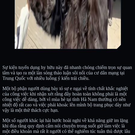
Sự kiện tuyển dụng hy hữu này đã nhanh chóng chiếm trọn sự quan
tâm và tạo ra một làn sóng thảo luận sôi nổi của cư dân mạng tại
Trung Quốc với nhiều luồng ý kiến trái chiều.
Một bộ phận người dùng bày tỏ sự e ngại về tính chất khắc nghiệt
của công việc khi nhận xét rằng đây hoàn toàn không phải là một
công việc dễ dàng, bởi vì mùa hè tại tỉnh Hà Nam thường có nền
nhiệt độ rất cao và việc phải khoác lên mình bộ trang phục dày như
vậy là một thử thách cực hạn.
Một số người khác lại hài hước hoài nghi về khả năng giữ im lặng
khi đùa rằng quy định cấm nói chuyện trong suốt giờ làm việc là
một điều khoản mà rất ít người có thể nghiêm túc tuân thủ được lâu