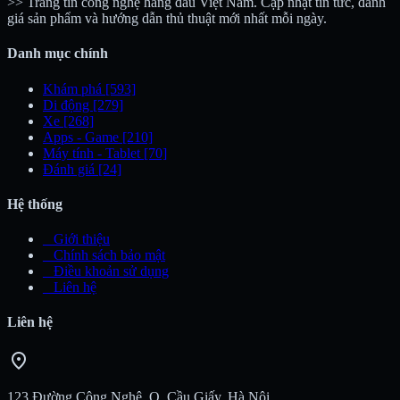
>> Trang tin công nghệ hàng đầu Việt Nam. Cập nhật tin tức, đánh
giá sản phẩm và hướng dẫn thủ thuật mới nhất mỗi ngày.
Danh mục chính
Khám phá
[593]
Di động
[279]
Xe
[268]
Apps - Game
[210]
Máy tính - Tablet
[70]
Đánh giá
[24]
Hệ thống
_
Giới thiệu
_
Chính sách bảo mật
_
Điều khoản sử dụng
_
Liên hệ
Liên hệ
location_on
123 Đường Công Nghệ, Q. Cầu Giấy, Hà Nội