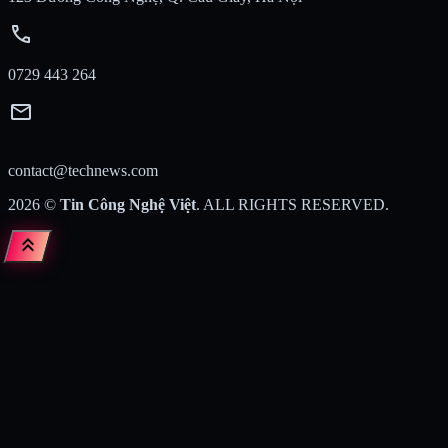
call
0729 443 264
mail
contact@technews.com
2026
©
Tin Công Nghệ Việt
. ALL RIGHTS RESERVED.
keyboard_double_arrow_up