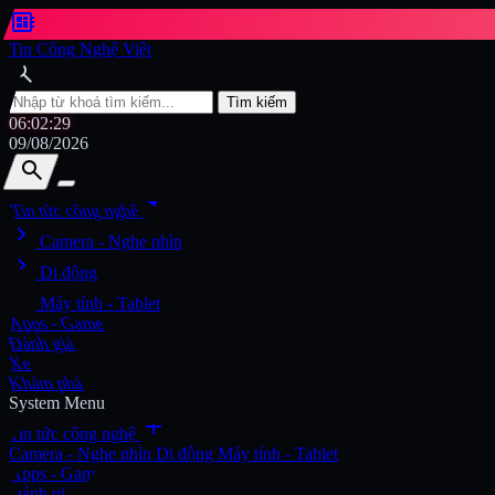
developer_board
Tin Công Nghệ Việt
search
Tìm kiếm
06:02:30
09/08/2026
search
search
arrow_drop_down
Tin tức công nghệ
chevron_right
Tìm kiếm
Camera - Nghe nhìn
chevron_right
Di động
chevron_right
Máy tính - Tablet
Apps - Game
Đánh giá
Xe
Khám phá
System Menu
add
Tin tức công nghệ
Camera - Nghe nhìn
Di động
Máy tính - Tablet
Apps - Game
Đánh giá