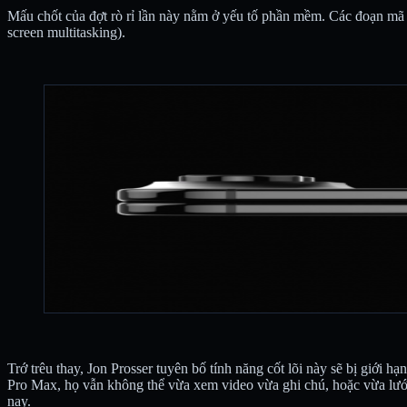
Mấu chốt của đợt rò rỉ lần này nằm ở yếu tố phần mềm. Các đoạn mã b
screen multitasking).
Trớ trêu thay, Jon Prosser tuyên bố tính năng cốt lõi này sẽ bị giớ
Pro Max, họ vẫn không thể vừa xem video vừa ghi chú, hoặc vừa lướt
nay.