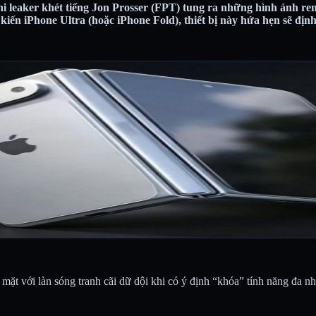
leaker khét tiếng Jon Prosser (FPT) tung ra những hình ảnh rend
kiến iPhone Ultra (hoặc iPhone Fold), thiết bị này hứa hẹn sẽ địn
 mặt với làn sóng tranh cãi dữ dội khi có ý định “khóa” tính năng đa n