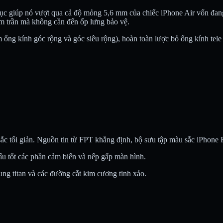
c giúp nó vượt qua cả độ mỏng 5,6 mm của chiếc iPhone Air vốn đang 
iệm trần mà không cần đến ốp lưng bảo vệ.
ống kính góc rộng và góc siêu rộng), hoàn toàn lược bỏ ống kính tel
c tối giản. Nguồn tin từ FPT khẳng định, bộ sưu tập màu sắc iPhone F
ấu tốt các phần cảm biến và nếp gấp màn hình.
hung titan và các đường cắt kim cương tinh xảo.