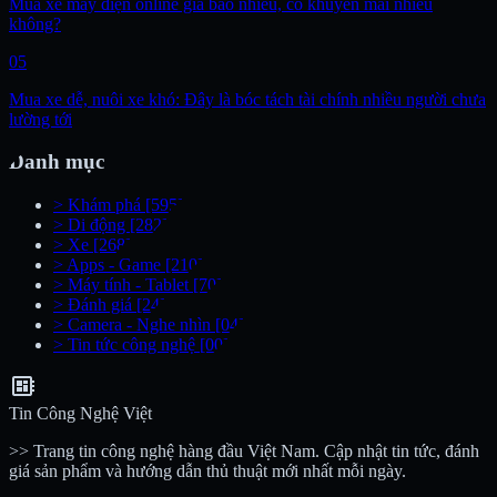
Mua xe máy điện online giá bao nhiêu, có khuyến mãi nhiều
không?
05
Mua xe dễ, nuôi xe khó: Đây là bóc tách tài chính nhiều người chưa
lường tới
Danh mục
>
Khám phá
[595]
>
Di động
[282]
>
Xe
[268]
>
Apps - Game
[210]
>
Máy tính - Tablet
[70]
>
Đánh giá
[24]
>
Camera - Nghe nhìn
[04]
>
Tin tức công nghệ
[00]
developer_board
Tin Công Nghệ Việt
>> Trang tin công nghệ hàng đầu Việt Nam. Cập nhật tin tức, đánh
giá sản phẩm và hướng dẫn thủ thuật mới nhất mỗi ngày.