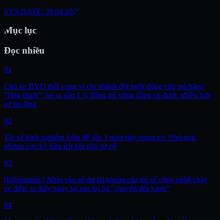
SYS.DATE: 20.04.2026
Mục lục
Đọc nhiều
01
Chủ xe BYD thất vọng vì chi nhánh đột ngột đóng cửa mà hãng
"lặng thinh": bỏ ra gần 1 tỷ đồng thì xứng đáng có được nhiều hơn
sự im lặng
02
Tài xế kinh nghiệm luôn để sẵn 3 món này trong xe: Nhỏ gọn
nhưng cực kỳ hữu ích khi gặp sự cố
03
[Infographic] Nhìn vào số dư tài khoản của tài xế công nghệ chạy
xe điện, ta thấy ngay tại sao họ lại "chuyển đổi xanh"
04