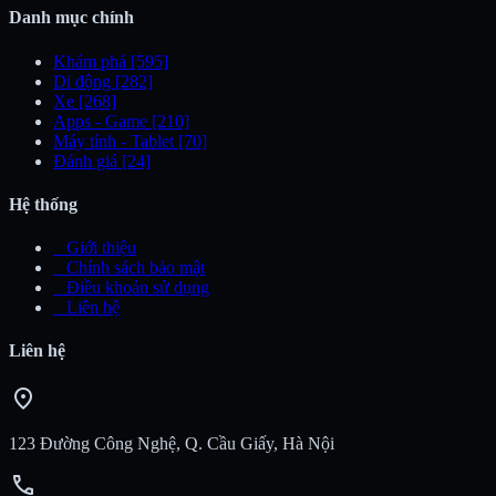
Danh mục chính
Khám phá
[595]
Di động
[282]
Xe
[268]
Apps - Game
[210]
Máy tính - Tablet
[70]
Đánh giá
[24]
Hệ thống
_
Giới thiệu
_
Chính sách bảo mật
_
Điều khoản sử dụng
_
Liên hệ
Liên hệ
location_on
123 Đường Công Nghệ, Q. Cầu Giấy, Hà Nội
call