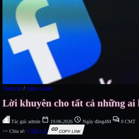
Tranh chủ
/
Apps - Game
Lời khuyên cho tất cả những ai
calendar_today
schedule
forum
Tác giả: admin
19.06.2026
Ngày đăng4M
0 CMT
link
>> Chia sẻ:
FB
X
COPY LINK