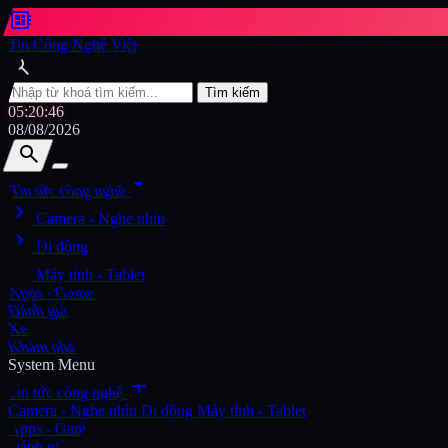
developer_board
Tin Công Nghệ Việt
search
Tìm kiếm
05:20:47
08/08/2026
search
search
arrow_drop_down
Tin tức công nghệ
chevron_right
Tìm kiếm
Camera - Nghe nhìn
chevron_right
Di động
chevron_right
Máy tính - Tablet
Apps - Game
Đánh giá
Xe
Khám phá
System Menu
add
Tin tức công nghệ
Camera - Nghe nhìn
Di động
Máy tính - Tablet
Apps - Game
Đánh giá