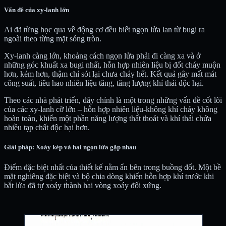
Vấn đề của xy-lanh lớn
Ai đã từng học qua về động cơ đều biết ngọn lửa lan từ bugi ra
ngoài theo từng mặt sóng tròn.
Xy-lanh càng lớn, khoảng cách ngọn lửa phải đi càng xa và ở
những góc khuất xa bugi nhất, hỗn hợp nhiên liệu bị đốt cháy muộn
hơn, kém hơn, thậm chí sót lại chưa cháy hết. Kết quả gây mất mát
công suất, tiêu hao nhiên liệu tăng, tăng lượng khí thải độc hại.
Theo các nhà phát triển, đây chính là một trong những vấn đề cốt lõi
của các xy-lanh cỡ lớn – hỗn hợp nhiên liệu-không khí cháy không
hoàn toàn, khiến một phần năng lượng thất thoát và khí thải chứa
nhiều tạp chất độc hại hơn.
Giải pháp: Xoáy kép và hai ngọn lửa gặp nhau
Điểm đặc biệt nhất của thiết kế nằm ẩn bên trong buồng đốt. Một bề
mặt nghiêng đặc biệt và bộ chia dòng khiến hỗn hợp khí trước khi
bắt lửa đã tự xoáy thành hai vòng xoáy đối xứng.