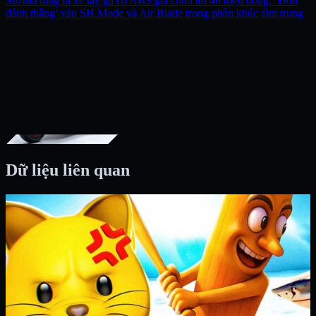
Suzuki tung ra xe tay ga có ABS giá chưa tới 40 triệu đồng: ‘Đòn
đánh thẳng’ vào SH Mode và Air Blade trong phân khúc tầm trung
Dữ liệu liên quan