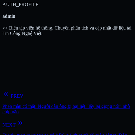
AUTH_PROFILE
admin
>> Biên tập viên hệ thống. Chuyên phân tích và cập nhật dữ liệu tại
Tin Công Nghệ Việt.
keyboard_double_arrow_left
PREV
Phép màu có thật: Người đàn ông bị bại liệt “lấy lại giọng nói” nhờ
chip não
keyboard_double_arrow_right
NEXT