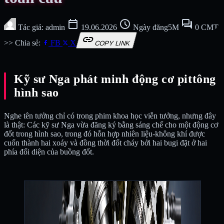
calendar_today
schedule
forum
Tác giả: admin
19.06.2026
Ngày đăng5M
0 CMT
link
>> Chia sẻ:
FB
X
COPY LINK
Kỹ sư Nga phát minh động cơ pittông
hình sao
Nghe tên tưởng chỉ có trong phim khoa học viễn tưởng, nhưng đây
là thật: Các kỹ sư Nga vừa đăng ký bằng sáng chế cho một động cơ
đốt trong hình sao, trong đó hỗn hợp nhiên liệu-không khí được
cuốn thành hai xoáy và đồng thời đốt cháy bởi hai bugi đặt ở hai
phía đối diện của buồng đốt.