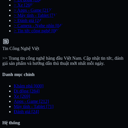
>
Xe
[269]
>
Apps - Game
[212]
>
Máy tính - Tablet
[71]
>
Đánh giá
[24]
>
Camera - Nghe nhìn
[04]
>
Tin tức công nghệ
[00]
developer_board
Tin Công Nghệ Việt
>> Trang tin công nghệ hàng đầu Việt Nam. Cập nhật tin tức, đánh
giá sản phẩm và hướng dẫn thủ thuật mới nhất mỗi ngày.
Danh mục chính
Khám phá
[600]
Di động
[284]
Xe
[269]
Apps - Game
[212]
Máy tính - Tablet
[71]
Đánh giá
[24]
Hệ thống