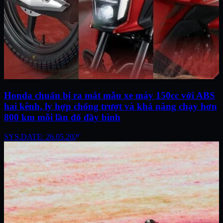
Honda chuẩn bị ra mắt mẫu xe máy 150cc với ABS
hai kênh, ly hợp chống trượt và khả năng chạy hơn
800 km mỗi lần đổ đầy bình
SYS.DATE: 26.05.2026