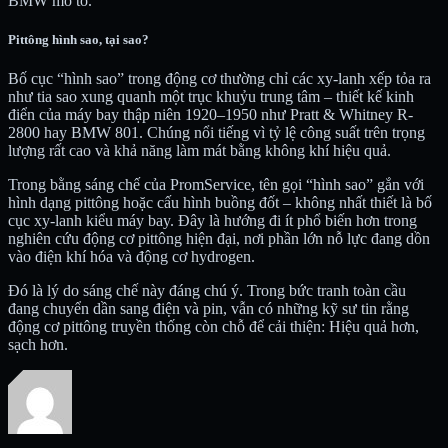
BMW mô tô.
Pittông hình sao, tại sao?
Bố cục “hình sao” trong động cơ thường chỉ các xy-lanh xếp tỏa ra
như tia sao xung quanh một trục khuỷu trung tâm – thiết kế kinh
điển của máy bay thập niên 1920–1950 như Pratt & Whitney R-
2800 hay BMW 801. Chúng nổi tiếng vì tỷ lệ công suất trên trọng
lượng rất cao và khả năng làm mát bằng không khí hiệu quả.
Trong bằng sáng chế của PromService, tên gọi “hình sao” gắn với
hình dạng pittông hoặc cấu hình buồng đốt – không nhất thiết là bố
cục xy-lanh kiểu máy bay. Đây là hướng đi ít phổ biến hơn trong
nghiên cứu động cơ pittông hiện đại, nơi phần lớn nỗ lực đang dồn
vào điện khí hóa và động cơ hydrogen.
Đó là lý do sáng chế này đáng chú ý. Trong bức tranh toàn cầu
đang chuyển dần sang điện và pin, vẫn có những kỹ sư tin rằng
động cơ pittông truyền thống còn chỗ để cải thiện: Hiệu quả hơn,
sạch hơn.