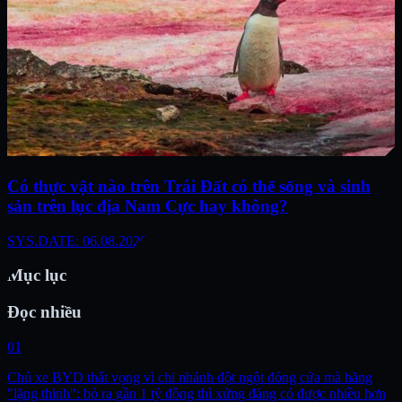
Có thực vật nào trên Trái Đất có thể sống và sinh
sản trên lục địa Nam Cực hay không?
SYS.DATE: 06.08.2026
Mục lục
Đọc nhiều
01
Chủ xe BYD thất vọng vì chi nhánh đột ngột đóng cửa mà hãng
"lặng thinh": bỏ ra gần 1 tỷ đồng thì xứng đáng có được nhiều hơn