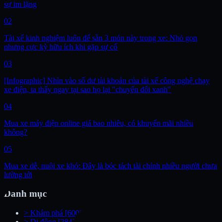
sự im lặng
02
Tài xế kinh nghiệm luôn để sẵn 3 món này trong xe: Nhỏ gọn
nhưng cực kỳ hữu ích khi gặp sự cố
03
[Infographic] Nhìn vào số dư tài khoản của tài xế công nghệ chạy
xe điện, ta thấy ngay tại sao họ lại "chuyển đổi xanh"
04
Mua xe máy điện online giá bao nhiêu, có khuyến mãi nhiều
không?
05
Mua xe dễ, nuôi xe khó: Đây là bóc tách tài chính nhiều người chưa
lường tới
Danh mục
>
Khám phá
[600]
>
Di động
[284]