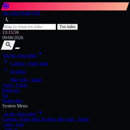
developer_board
Tin Công Nghệ Việt
search
Tìm kiếm
13:16:01
09/08/2026
search
search
arrow_drop_down
Tin tức công nghệ
chevron_right
Tìm kiếm
Camera - Nghe nhìn
chevron_right
Di động
chevron_right
Máy tính - Tablet
Apps - Game
Đánh giá
Xe
Khám phá
System Menu
add
Tin tức công nghệ
Camera - Nghe nhìn
Di động
Máy tính - Tablet
Apps - Game
Đánh giá