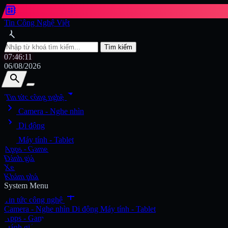
developer_board
Tin Công Nghệ Việt
search
Tìm kiếm
07:46:12
06/08/2026
search
search
arrow_drop_down
Tin tức công nghệ
chevron_right
Tìm kiếm
Camera - Nghe nhìn
chevron_right
Di động
chevron_right
Máy tính - Tablet
Apps - Game
Đánh giá
Xe
Khám phá
System Menu
add
Tin tức công nghệ
Camera - Nghe nhìn
Di động
Máy tính - Tablet
Apps - Game
Đánh giá