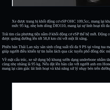
Xe được trang bị khối động cơ eSP OHC 109,5cc, mang lại khả n
mức 95 kg, nhẹ hơn dòng DIO110, mang lại sự linh hoạt tối đa
Trái tim của phương tiện nằm ở khối động cơ eSP thế hệ mới. Động c
được quãng đường lên tới 58,8 km chỉ với một lít xăng.
Phiên bản Thái Lan này sản sinh công suất tối đa 9 PS tại vòng tu
giúp người điều khiển tự tin luồn lách qua các tuyến phố đông đúc m
Về mặt cấu trúc, xe sử dụng bộ khung sườn dạng underbone nhằm tăng
cùng nhẹ nhàng là 95 kg. Nếu đặt lên bàn cân với người anh em Hon
mang lại cảm giác lái linh hoạt và khả năng xử lý nhạy bén trên đườn