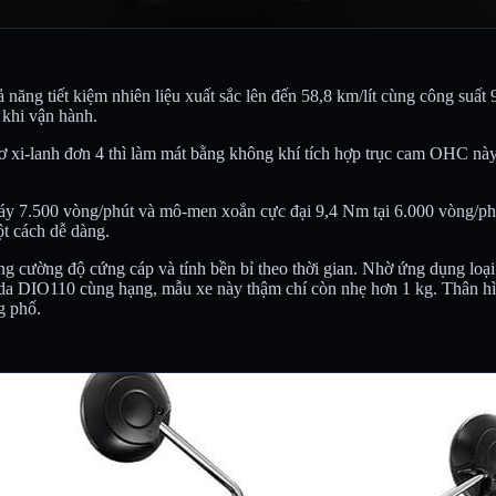
ăng tiết kiệm nhiên liệu xuất sắc lên đến 58,8 km/lít cùng công suất 
 khi vận hành.
ơ xi-lanh đơn 4 thì làm mát bằng không khí tích hợp trục cam OHC này 
a máy 7.500 vòng/phút và mô-men xoắn cực đại 9,4 Nm tại 6.000 vòng/
ột cách dễ dàng.
 cường độ cứng cáp và tính bền bỉ theo thời gian. Nhờ ứng dụng loại
da DIO110 cùng hạng, mẫu xe này thậm chí còn nhẹ hơn 1 kg. Thân hìn
g phố.