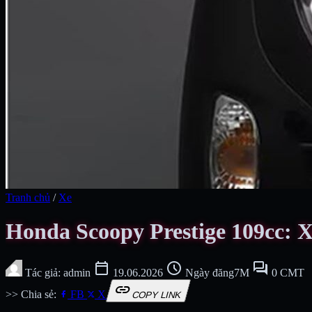
Tranh chủ
/
Xe
Honda Scoopy Prestige 109cc: Xe 
calendar_today
schedule
forum
Tác giả: admin
19.06.2026
Ngày đăng7M
0 CMT
link
>> Chia sẻ:
FB
X
COPY LINK