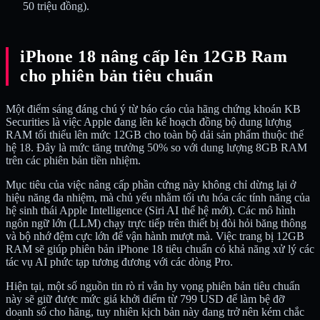
50 triệu đồng).
iPhone 18 nâng cấp lên 12GB Ram
cho phiên bản tiêu chuẩn
Một điểm sáng đáng chú ý từ báo cáo của hãng chứng khoán KB
Securities là việc Apple đang lên kế hoạch đồng bộ dung lượng
RAM tối thiểu lên mức 12GB cho toàn bộ dải sản phẩm thuộc thế
hệ 18. Đây là mức tăng trưởng 50% so với dung lượng 8GB RAM
trên các phiên bản tiền nhiệm.
Mục tiêu của việc nâng cấp phần cứng này không chỉ dừng lại ở
hiệu năng đa nhiệm, mà chủ yếu nhằm tối ưu hóa các tính năng của
hệ sinh thái Apple Intelligence (Siri AI thế hệ mới). Các mô hình
ngôn ngữ lớn (LLM) chạy trực tiếp trên thiết bị đòi hỏi băng thông
và bộ nhớ đệm cực lớn để vận hành mượt mà. Việc trang bị 12GB
RAM sẽ giúp phiên bản iPhone 18 tiêu chuẩn có khả năng xử lý các
tác vụ AI phức tạp tương đương với các dòng Pro.
Hiện tại, một số nguồn tin rò rỉ vẫn hy vọng phiên bản tiêu chuẩn
này sẽ giữ được mức giá khởi điểm từ 799 USD để làm bệ đỡ
doanh số cho hãng, tuy nhiên kịch bản này đang trở nên kém chắc