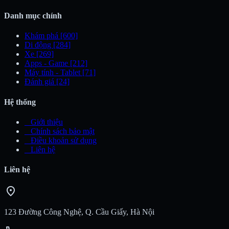
Danh mục chính
Khám phá
[600]
Di động
[284]
Xe
[269]
Apps - Game
[212]
Máy tính - Tablet
[71]
Đánh giá
[24]
Hệ thống
_
Giới thiệu
_
Chính sách bảo mật
_
Điều khoản sử dụng
_
Liên hệ
Liên hệ
location_on
123 Đường Công Nghệ, Q. Cầu Giấy, Hà Nội