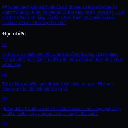
## Khủng hoảng linh kiện khiến giá iPhone 18 khó giữ mức ổn
định
## iPhone 18 Pro và iPhone 18 Pro Max có thể vượt mốc 1.300
USB
## iPhone 18 nâng cấp lên 12GB Ram cho phiên bản tiêu
chuẩn
## iPhone 18 bao giờ ra mắt?
Đọc nhiều
01
Chủ xe BYD thất vọng vì chi nhánh đột ngột đóng cửa mà hãng
"lặng thinh": bỏ ra gần 1 tỷ đồng thì xứng đáng có được nhiều hơn
sự im lặng
02
Tài xế kinh nghiệm luôn để sẵn 3 món này trong xe: Nhỏ gọn
nhưng cực kỳ hữu ích khi gặp sự cố
03
[Infographic] Nhìn vào số dư tài khoản của tài xế công nghệ chạy
xe điện, ta thấy ngay tại sao họ lại "chuyển đổi xanh"
04