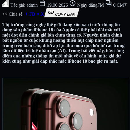
calendar_today
schedule
forum
Tác giả: admin
19.06.2026
Ngày đăng7M
0 CMT
link
>> Chia sẻ:
FB
X
COPY LINK
Thị trường công nghệ thế giới đang xôn xao trước thông tin
dòng sản phẩm iPhone 18 của Apple có thể phải đối mặt với
một đợt điều chỉnh giá lớn chưa từng có. Nguyên nhân chính
bắt nguồn từ cuộc khủng hoảng thiếu hụt chip nhớ nghiêm
trọng trên toàn cầu, dưới áp lực thu mua quá lớn từ các trung
tâm dữ liệu trí tuệ nhân tạo (AI). Trong bài viết này, hãy cùng
điểm qua những thông tin mới nhất về cấu hình, mức giá dự
kiến cũng như giải đáp thắc mắc iPhone 18 bao giờ ra mắt.