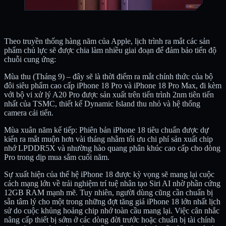
Theo truyền thống hàng năm của Apple, lịch trình ra mắt các sản
phẩm chủ lực sẽ được chia làm nhiều giai đoạn để đảm bảo tiến độ
chuỗi cung ứng:
Mùa thu (Tháng 9) – đây sẽ là thời điểm ra mắt chính thức của bộ
đôi siêu phẩm cao cấp iPhone 18 Pro và iPhone 18 Pro Max, đi kèm
với bộ vi xử lý A20 Pro được sản xuất trên tiến trình 2nm tiên tiến
nhất của TSMC, thiết kế Dynamic Island thu nhỏ và hệ thống
camera cải tiến.
Mùa xuân năm kế tiếp: Phiên bản iPhone 18 tiêu chuẩn được dự
kiến ra mắt muộn hơn vài tháng nhằm tối ưu chi phí sản xuất chip
nhớ LPDDR5X và nhường hào quang phân khúc cao cấp cho dòng
Pro trong dịp mua sắm cuối năm.
Sự xuất hiện của thế hệ iPhone 18 được kỳ vọng sẽ mang lại cuộc
cách mạng lớn về trải nghiệm trí tuệ nhân tạo Siri AI nhờ phần cứng
12GB RAM mạnh mẽ. Tuy nhiên, người dùng cũng cần chuẩn bị
sẵn tâm lý cho một trong những đợt tăng giá iPhone 18 lớn nhất lịch
sử do cuộc khủng hoảng chip nhớ toàn cầu mang lại. Việc cân nhắc
nâng cấp thiết bị sớm ở các dòng đời trước hoặc chuẩn bị tài chính