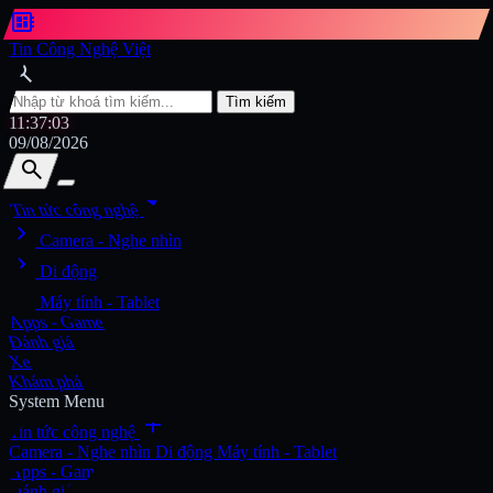
developer_board
Tin Công Nghệ Việt
search
Tìm kiếm
11:37:04
09/08/2026
search
search
arrow_drop_down
Tin tức công nghệ
chevron_right
Tìm kiếm
Camera - Nghe nhìn
chevron_right
Di động
chevron_right
Máy tính - Tablet
Apps - Game
Đánh giá
Xe
Khám phá
System Menu
add
Tin tức công nghệ
Camera - Nghe nhìn
Di động
Máy tính - Tablet
Apps - Game
Đánh giá