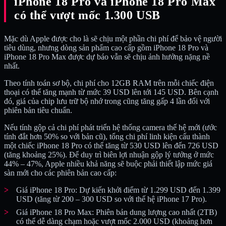
iPhone 18 Pro và iPhone 18 Pro Max
có thể vượt mốc 1.300 USB
Mặc dù Apple được cho là sẽ chịu một phần chi phí để bảo vệ người
tiêu dùng, nhưng dòng sản phẩm cao cấp gồm iPhone 18 Pro và
iPhone 18 Pro Max được dự báo vẫn sẽ chịu ảnh hưởng nặng nề
nhất.
Theo tính toán sơ bộ, chi phí cho 12GB RAM trên mỗi chiếc điện
thoại có thể tăng mạnh từ mức 39 USD lên tới 145 USD. Bên cạnh
đó, giá của chip lưu trữ bộ nhớ trong cũng tăng gấp 4 lần đối với
phiên bản tiêu chuẩn.
Nếu tính gộp cả chi phí phát triển hệ thống camera thế hệ mới (ước
tính đắt hơn 50% so với bản cũ), tổng chi phí linh kiện cấu thành
một chiếc iPhone 18 Pro có thể tăng từ 530 USD lên đến 726 USD
(tăng khoảng 25%). Để duy trì biên lợi nhuận gộp lý tưởng ở mức
44% – 47%, Apple nhiều khả năng sẽ buộc phải thiết lập mức giá
sàn mới cho các phiên bản cao cấp:
Giá iPhone 18 Pro: Dự kiến khởi điểm từ 1.299 USD đến 1.399
USD (tăng từ 200 – 300 USD so với thế hệ iPhone 17 Pro).
Giá iPhone 18 Pro Max: Phiên bản dung lượng cao nhất (2TB)
có thể dễ dàng chạm hoặc vượt mốc 2.000 USD (khoảng hơn