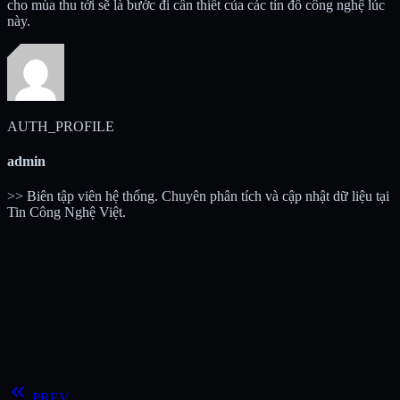
cho mùa thu tới sẽ là bước đi cần thiết của các tín đồ công nghệ lúc
này.
AUTH_PROFILE
admin
>> Biên tập viên hệ thống. Chuyên phân tích và cập nhật dữ liệu tại
Tin Công Nghệ Việt.
keyboard_double_arrow_left
PREV