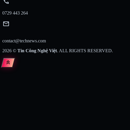
call
0729 443 264
mail
contact@technews.com
2026
©
Tin Công Nghệ Việt
. ALL RIGHTS RESERVED.
keyboard_double_arrow_up