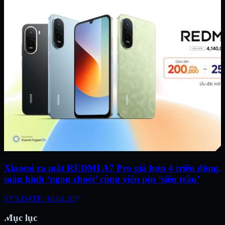
Xiaomi ra mắt REDMI A7 Pro giá hơn 4 triệu đồng,
màn hình ‘ngon choét’ cùng viên pin ‘siêu trâu’
SYS.DATE: 16.04.2026
Mục lục