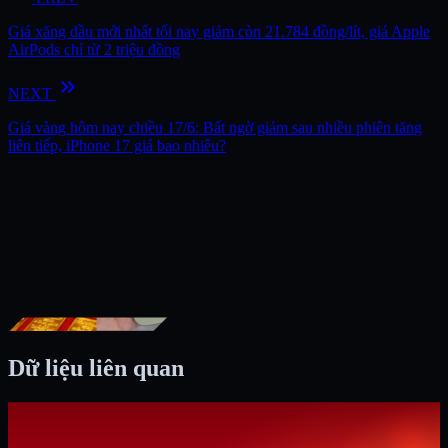
Giá xăng dầu mới nhất tối nay giảm còn 21.784 đồng/lít, giá Apple
AirPods chỉ từ 2 triệu đồng
keyboard_double_arrow_right
NEXT
Giá vàng hôm nay chiều 17/6: Bất ngờ giảm sau nhiều phiên tăng
liên tiếp, iPhone 17 giá bao nhiêu?
Dữ liệu liên quan