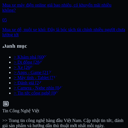
Mua xe máy điện online giá bao nhiêu, có khuyến mãi nhiều
không?
05
Mua xe dễ, nuôi xe khó: Đây là bóc tách tài chính nhiều người chưa
lường tới
Danh mục
>
Khám phá
[600]
>
Di động
[284]
>
Xe
[269]
>
Apps - Game
[212]
>
Máy tính - Tablet
[71]
>
Đánh giá
[24]
>
Camera - Nghe nhìn
[04]
>
Tin tức công nghệ
[00]
developer_board
Tin Công Nghệ Việt
>> Trang tin công nghệ hàng đầu Việt Nam. Cập nhật tin tức, đánh
giá sản phẩm và hướng dẫn thủ thuật mới nhất mỗi ngày.