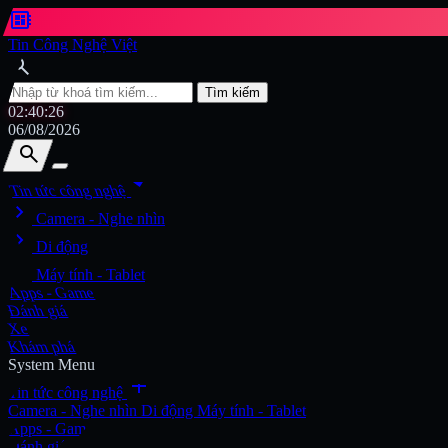
developer_board
Tin Công Nghệ Việt
search
Tìm kiếm
02:40:28
06/08/2026
search
search
arrow_drop_down
Tin tức công nghệ
chevron_right
Tìm kiếm
Camera - Nghe nhìn
chevron_right
Di động
chevron_right
Máy tính - Tablet
Apps - Game
Đánh giá
Xe
Khám phá
System Menu
add
Tin tức công nghệ
Camera - Nghe nhìn
Di động
Máy tính - Tablet
Apps - Game
Đánh giá