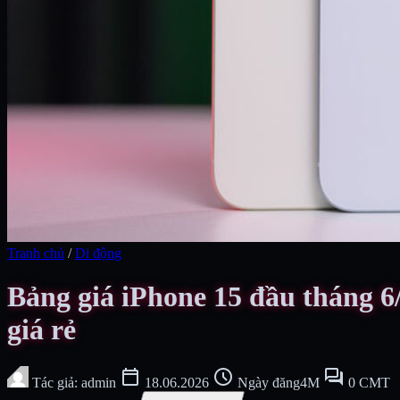
Tranh chủ
/
Di động
Bảng giá iPhone 15 đầu tháng 6
giá rẻ
calendar_today
schedule
forum
Tác giả: admin
18.06.2026
Ngày đăng4M
0 CMT