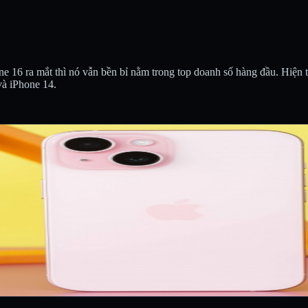
one 16 ra mắt thì nó vẫn bền bỉ nằm trong top doanh số hàng đầu. Hiện 
và iPhone 14.