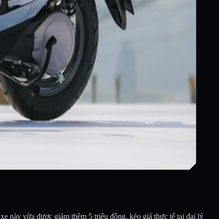
xe này vừa được giảm thêm 5 triệu đồng, kéo giá thực tế tại đại lý