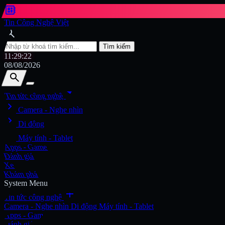
developer_board
Tin Công Nghệ Việt
search
Tìm kiếm
11:29:24
08/08/2026
search
search
arrow_drop_down
Tin tức công nghệ
chevron_right
Tìm kiếm
Camera - Nghe nhìn
chevron_right
Di động
chevron_right
Máy tính - Tablet
Apps - Game
Đánh giá
Xe
Khám phá
System Menu
add
Tin tức công nghệ
Camera - Nghe nhìn
Di động
Máy tính - Tablet
Apps - Game
Đánh giá