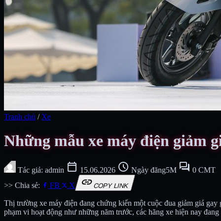
Tranh chủ
/
Xe
Những mẫu xe máy điện giảm giá
calendar_today
schedule
forum
Tác giả: admin
15.06.2026
Ngày đăng5M
0 CMT
link
>> Chia sẻ:
FB
X
COPY LINK
Thị trường xe máy điện đang chứng kiến một cuộc đua giảm giá gay gắ
phạm vi hoạt động như những năm trước, các hãng xe hiện nay đang d