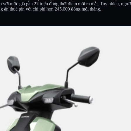
so với mức giá gần 27 triệu đồng thời điểm mới ra mắt. Tuy nhiên, ngư
g án thuê pin với chi phí hơn 245.000 đồng mỗi tháng.