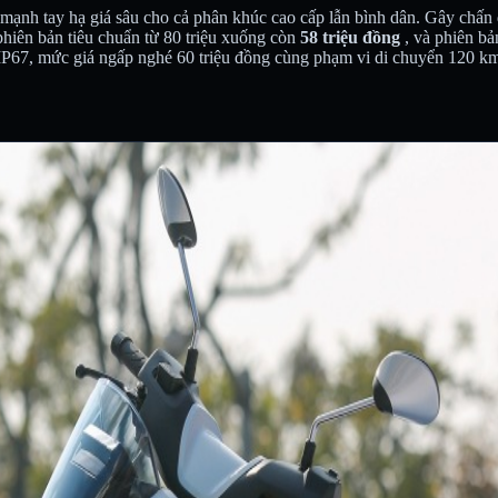
mạnh tay hạ giá sâu cho cả phân khúc cao cấp lẫn bình dân. Gây chấn
 phiên bản tiêu chuẩn từ 80 triệu xuống còn
58 triệu đồng
, và phiên bả
67, mức giá ngấp nghé 60 triệu đồng cùng phạm vi di chuyển 120 km/