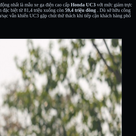
 động nhất là mẫu xe ga điện cao cấp
Honda UC3
với mức giảm trực
n đặc biệt từ 81,4 triệu xuống còn
59,4 triệu đồng
. Dù sở hữu công
sạc vẫn khiến UC3 gặp chút thử thách khi tiếp cận khách hàng phổ