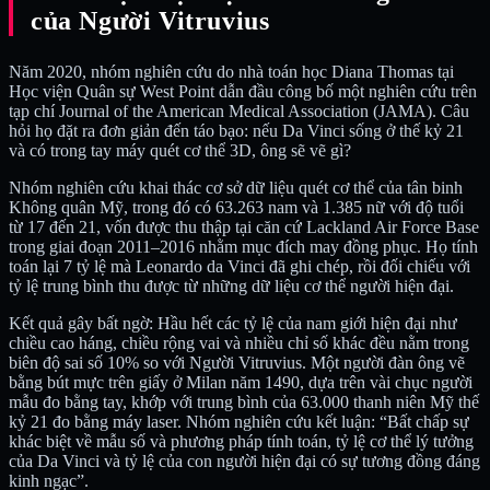
của Người Vitruvius
Năm 2020, nhóm nghiên cứu do nhà toán học Diana Thomas tại
Học viện Quân sự West Point dẫn đầu công bố một nghiên cứu trên
tạp chí Journal of the American Medical Association (JAMA). Câu
hỏi họ đặt ra đơn giản đến táo bạo: nếu Da Vinci sống ở thế kỷ 21
và có trong tay máy quét cơ thể 3D, ông sẽ vẽ gì?
Nhóm nghiên cứu khai thác cơ sở dữ liệu quét cơ thể của tân binh
Không quân Mỹ, trong đó có 63.263 nam và 1.385 nữ với độ tuổi
từ 17 đến 21, vốn được thu thập tại căn cứ Lackland Air Force Base
trong giai đoạn 2011–2016 nhằm mục đích may đồng phục. Họ tính
toán lại 7 tỷ lệ mà Leonardo da Vinci đã ghi chép, rồi đối chiếu với
tỷ lệ trung bình thu được từ những dữ liệu cơ thể người hiện đại.
Kết quả gây bất ngờ: Hầu hết các tỷ lệ của nam giới hiện đại như
chiều cao háng, chiều rộng vai và nhiều chỉ số khác đều nằm trong
biên độ sai số 10% so với Người Vitruvius. Một người đàn ông vẽ
bằng bút mực trên giấy ở Milan năm 1490, dựa trên vài chục người
mẫu đo bằng tay, khớp với trung bình của 63.000 thanh niên Mỹ thế
kỷ 21 đo bằng máy laser. Nhóm nghiên cứu kết luận: “Bất chấp sự
khác biệt về mẫu số và phương pháp tính toán, tỷ lệ cơ thể lý tưởng
của Da Vinci và tỷ lệ của con người hiện đại có sự tương đồng đáng
kinh ngạc”.