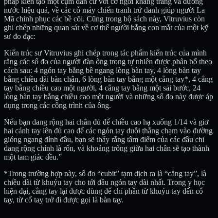
pháp kiến tạo một cụm dân cư với cơ ngơi khang trang và đường
nước hiệu quả, về các cỗ máy chiến tranh trứ danh giúp người La
Mã chinh phục các bề cõi. Cũng trong bộ sách này, Vitruvius còn
ghi chép những quan sát về cơ thể người bằng con mắt của một kỹ
sư đo đạc:
Kiến trúc sư Vitruvius ghi chép trong tác phẩm kiến trúc của mình
rằng các số đo của người đàn ông trong tự nhiên được phân bố theo
cách sau: 4 ngón tay bằng bề ngang lòng bàn tay, 4 lòng bàn tay
bằng chiều dài bàn chân, 6 lòng bàn tay bằng một cẳng tay*, 4 cẳng
tay bằng chiều cao một người, 4 cẳng tay bằng một sải bước, 24
lòng bàn tay bằng chiều cao một người và những số đo này được áp
dụng trong các công trình của ông.
Nếu bạn dang rộng hai chân đủ để chiều cao hạ xuống 1/14 và giơ
hai cánh tay lên đủ cao để các ngón tay duỗi thẳng chạm vào đường
gióng ngang đỉnh đầu, bạn sẽ thấy rằng tâm điểm của các đầu chi
dang rộng chính là rốn, và khoảng trống giữa hai chân sẽ tạo thành
một tam giác đều.”
*Trong trường hợp này, số đo “cubit” tạm dịch ra là “cẳng tay”, là
chiều dài từ khuỷu tay cho tới đầu ngón tay dài nhất. Trong y học
hiện đại, cẳng tay lại được dùng để chỉ phần từ khuỷu tay đến cổ
tay, từ cổ tay trở đi được gọi là bàn tay.