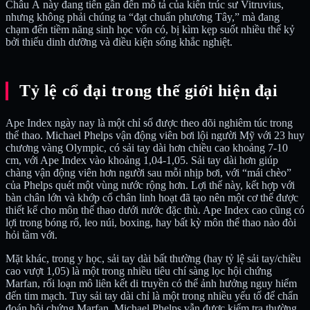
Châu Á này đang tiến gần đến mô tả của kiến trúc sư Vitruvius,
nhưng không phải chúng ta “đạt chuẩn phương Tây,” mà đang
chạm đến tiềm năng sinh học vốn có, bị kìm kẹp suốt nhiều thế kỷ
bởi thiếu dinh dưỡng và điều kiện sống khắc nghiệt.
Tỷ lệ cổ đại trong thế giới hiện đại
Ape Index ngày nay là một chỉ số được theo dõi nghiêm túc trong
thể thao. Michael Phelps vận động viên bơi lội người Mỹ với 23 huy
chương vàng Olympic, có sải tay dài hơn chiều cao khoảng 7-10
cm, với Ape Index vào khoảng 1,04-1,05. Sải tay dài hơn giúp
chàng vận động viên hơn người sau mỗi nhịp bơi, với “mái chèo”
của Phelps quét một vùng nước rộng hơn. Lợi thế này, kết hợp với
bàn chân lớn và khớp cổ chân linh hoạt đã tạo nên một cơ thể được
thiết kế cho môn thể thao dưới nước đặc thù. Ape Index cao cũng có
lợi trong bóng rổ, leo núi, boxing, hay bất kỳ môn thể thao nào đòi
hỏi tầm với.
Mặt khác, trong y học, sải tay dài bất thường (hay tỷ lệ sải tay/chiều
cao vượt 1,05) là một trong nhiều tiêu chí sàng lọc hội chứng
Marfan, rối loạn mô liên kết di truyền có thể ảnh hưởng nguy hiểm
đến tim mạch. Tuy sải tay dài chỉ là một trong nhiều yếu tố để chẩn
đoán hội chứng Marfan, Michael Phelps vẫn được kiểm tra thường