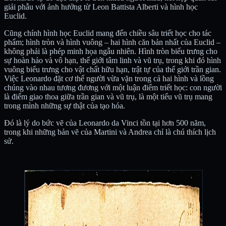
giải phẫu với ảnh hưởng từ Leon Battista Alberti và hình học
Euclid.
Cũng chính hình học Euclid mang đến chiều sâu triết học cho tác
phẩm; hình tròn và hình vuông – hai hình căn bản nhất của Euclid –
không phải là phép minh họa ngẫu nhiên. Hình tròn biểu trưng cho
sự hoàn hảo và vô hạn, thế giới tâm linh và vũ trụ, trong khi đó hình
vuông biểu trưng cho vật chất hữu hạn, trật tự của thế giới trần gian.
Việc Leonardo đặt cơ thể người vừa vặn trong cả hai hình và lồng
chúng vào nhau tương đương với một luận điểm triết học: con người
là điểm giao thoa giữa trần gian và vũ trụ, là một tiểu vũ trụ mang
trong mình những sự thật của tạo hóa.
Đó là lý do bức vẽ của Leonardo da Vinci tồn tại hơn 500 năm,
trong khi những bản vẽ của Martini và Andrea chỉ là chú thích lịch
sử.