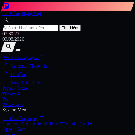
developer_board
Tin Công Nghệ Việt
search
Tìm kiếm
07:30:27
09/08/2026
search
search
arrow_drop_down
Tin tức công nghệ
chevron_right
Tìm kiếm
Camera - Nghe nhìn
chevron_right
Di động
chevron_right
Máy tính - Tablet
Apps - Game
Đánh giá
Xe
Khám phá
System Menu
add
Tin tức công nghệ
Camera - Nghe nhìn
Di động
Máy tính - Tablet
Apps - Game
Đánh giá