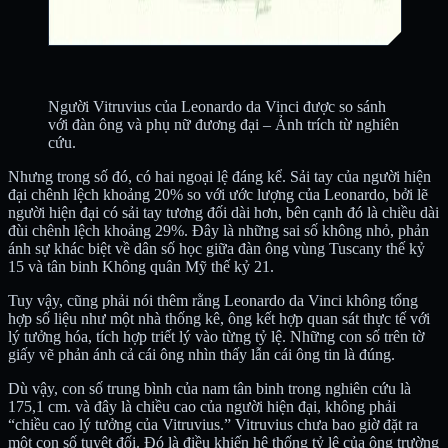
Người Vitruvius của Leonardo da Vinci được so sánh
với đàn ông và phụ nữ đương đại – Ảnh trích từ nghiên
cứu.
Nhưng trong số đó, có hai ngoại lệ đáng kể. Sải tay của người hiện
đại chênh lệch khoảng 20% so với ước lượng của Leonardo, bởi lẽ
người hiện đại có sải tay tương đối dài hơn, bên cạnh đó là chiều dài
đùi chênh lệch khoảng 29%. Đây là những sai số không nhỏ, phản
ánh sự khác biệt về dân số học giữa đàn ông vùng Tuscany thế kỷ
15 và tân binh Không quân Mỹ thế kỷ 21.
Tuy vậy, cũng phải nói thêm rằng Leonardo da Vinci không tổng
hợp số liệu như một nhà thống kê, ông kết hợp quan sát thực tế với
lý tưởng hóa, tích hợp triết lý vào từng tỷ lệ. Những con số trên tờ
giấy vẽ phản ánh cả cái ông nhìn thấy lẫn cái ông tin là đúng.
Dù vậy, con số trung bình của nam tân binh trong nghiên cứu là
175,1 cm. và đây là chiều cao của người hiện đại, không phải
“chiều cao lý tưởng của Vitruvius.” Vitruvius chưa bao giờ đặt ra
một con số tuyệt đối. Đó là điều khiến hệ thống tỷ lệ của ông trường