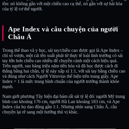
tồn: nó không gắn với một chiều cao cụ thể, nó gắn với sự hài hòa
của tỷ lệ cơ thể người.
Ape Index và câu chuyện của người
Châu Á
Trong thể thao và y học, sải tay/chiều cao được gọi là Ape Index –
chỉ số vượn, một cái tên xuất phát từ thực tế loài linh trưởng có sải
tay lớn hơn chiều cao nhiều để chuyền cành một cách hiệu quả.
Trên người, sau hàng triệu năm tiến hóa và đã học được cách đi
thẳng bằng hai chân, tỷ lệ này xấp xỉ 1:1, với sải tay bằng chiều cao
và đúng như cách Người Vitruvius thể hiện trên trang giấy. Ape
Index = 1 là mức trung bình chuẩn của người trưởng thành khỏe
mạnh.
Nam giới phương Tây hiện đại bám rất sát tỷ lệ đó: người Mỹ trung
bình cao khoảng 176 cm, người Hà Lan khoảng 183 cm, và Ape
Index của họ dao động gần 1:1. Nhưng nhìn sang Châu Á, câu
chuyện lại rẽ sang một hướng thú vị khác.