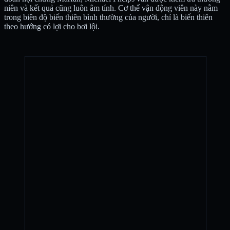
niên và kết quả cũng luôn âm tính. Cơ thể vận động viên này nằm
trong biên độ biến thiên bình thường của người, chỉ là biến thiên
theo hướng có lợi cho bơi lội.