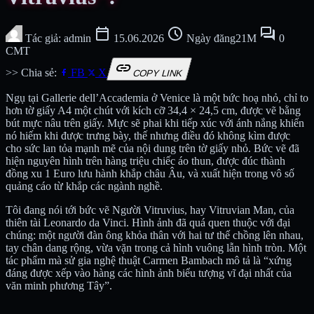
calendar_today
schedule
forum
Tác giả: admin
15.06.2026
Ngày đăng21M
0
CMT
link
>> Chia sẻ:
FB
X
COPY LINK
Ngụ tại Gallerie dell’Accademia ở Venice là một bức hoạ nhỏ, chỉ to
hơn tờ giấy A4 một chút với kích cỡ 34,4 × 24,5 cm, được vẽ bằng
bút mực nâu trên giấy. Mực sẽ phai khi tiếp xúc với ánh nắng khiến
nó hiếm khi được trưng bày, thế nhưng điều đó không kìm được
cho sức lan tỏa mạnh mẽ của nội dung trên tờ giấy nhỏ. Bức vẽ đã
hiện nguyên hình trên hàng triệu chiếc áo thun, được đúc thành
đồng xu 1 Euro lưu hành khắp châu Âu, và xuất hiện trong vô số
quảng cáo từ khắp các ngành nghề.
Tôi đang nói tới bức vẽ Người Vitruvius, hay Vitruvian Man, của
thiên tài Leonardo da Vinci. Hình ảnh đã quá quen thuộc với đại
chúng: một người đàn ông khỏa thân với hai tư thế chồng lên nhau,
tay chân dang rộng, vừa vặn trong cả hình vuông lẫn hình tròn. Một
tác phẩm mà sử gia nghệ thuật Carmen Bambach mô tả là “xứng
đáng được xếp vào hàng các hình ảnh biểu tượng vĩ đại nhất của
văn minh phương Tây”.