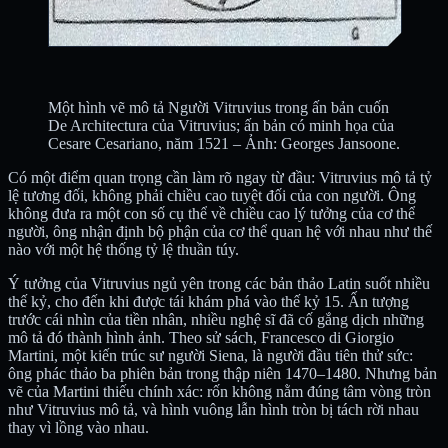
Một hình vẽ mô tả Người Vitruvius trong ấn bản cuốn
De Architectura của Vitruvius; ấn bản có minh họa của
Cesare Cesariano, năm 1521 – Ảnh: Georges Jansoone.
Có một điểm quan trọng cần làm rõ ngay từ đầu: Vitruvius mô tả tỷ
lệ tương đối, không phải chiều cao tuyệt đối của con người. Ông
không đưa ra một con số cụ thể về chiều cao lý tưởng của cơ thể
người, ông nhận định bộ phận của cơ thể quan hệ với nhau như thế
nào với một hệ thống tỷ lệ thuần túy.
Ý tưởng của Vitruvius ngủ yên trong các bản thảo Latin suốt nhiều
thế kỷ, cho đến khi được tái khám phá vào thế kỷ 15. Ấn tượng
trước cái nhìn của tiền nhân, nhiều nghệ sĩ đã cố gắng dịch những
mô tả đó thành hình ảnh. Theo sử sách, Francesco di Giorgio
Martini, một kiến trúc sư người Siena, là người đầu tiên thử sức:
ông phác thảo ba phiên bản trong thập niên 1470–1480. Nhưng bản
vẽ của Martini thiếu chính xác: rốn không nằm đúng tâm vòng tròn
như Vitruvius mô tả, và hình vuông lẫn hình tròn bị tách rời nhau
thay vì lồng vào nhau.