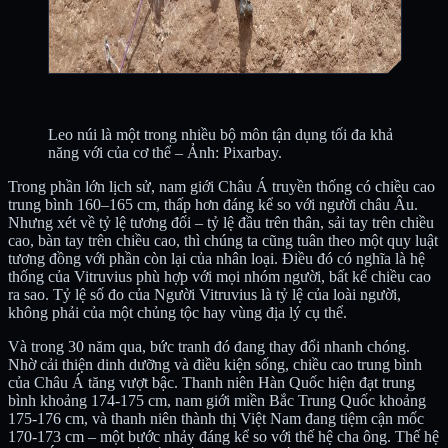
Leo núi là một trong nhiều bộ môn tận dụng tối đa khả
năng với của cơ thể – Ảnh: Pixarbay.
Trong phần lớn lịch sử, nam giới Châu Á truyền thống có chiều cao
trung bình 160–165 cm, thấp hơn đáng kể so với người châu Âu.
Nhưng xét về tỷ lệ tương đối – tỷ lệ đầu trên thân, sải tay trên chiều
cao, bàn tay trên chiều cao, thì chúng ta cũng tuân theo một quy luật
tương đồng với phần còn lại của nhân loại. Điều đó có nghĩa là hệ
thống của Vitruvius phù hợp với mọi nhóm người, bất kể chiều cao
ra sao. Tỷ lệ số đo của Người Vitruvius là tỷ lệ của loài người,
không phải của một chủng tộc hay vùng địa lý cụ thể.
Và trong 30 năm qua, bức tranh đó đang thay đổi nhanh chóng.
Nhờ cải thiện dinh dưỡng và điều kiện sống, chiều cao trung bình
của Châu Á tăng vượt bậc. Thanh niên Hàn Quốc hiện đạt trung
bình khoảng 174-175 cm, nam giới miền Bắc Trung Quốc khoảng
175-176 cm, và thanh niên thành thị Việt Nam đang tiệm cận mốc
170-173 cm – một bước nhảy đáng kể so với thế hệ cha ông. Thế hệ