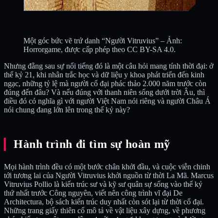
Một góc bức vẽ trứ danh “Người Vitruvius” – Ảnh:
Horrorgame, được cấp phép theo CC BY-SA 4.0.
Nhưng đằng sau sự nổi tiếng đó là một câu hỏi mang tính thời đại: ở
thế kỷ 21, khi nhân trắc học và dữ liệu y khoa phát triển đến kinh
ngạc, những tỷ lệ mà người cổ đại phác thảo 2.000 năm trước còn
đúng đến đâu? Và nếu đúng với thanh niên sống dưới trời Âu, thì
điều đó có nghĩa gì với người Việt Nam nói riêng và người Châu Á
nói chung đang lớn lên trong thế kỷ này?
Hành trình đi tìm sự hoàn mỹ
Mọi hành trình đều có một bước chân khởi đầu, và cuộc viễn chinh
tới tương lai của Người Vitruvius khởi nguồn từ thời La Mã. Marcus
Vitruvius Pollio là kiến trúc sư và kỹ sư quân sự sống vào thế kỷ
thứ nhất trước Công nguyên, viết nên công trình vĩ đại De
Architectura, bộ sách kiến trúc duy nhất còn sót lại từ thời cổ đại.
Những trang giấy thiên cổ mô tả về vật liệu xây dựng, về phương