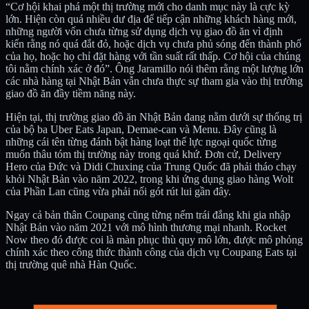
“Cơ hội khai phá một thị trường mới cho danh mục này là cực kỳ
lớn. Hiện còn quá nhiều dư địa để tiếp cận những khách hàng mới,
những người vốn chưa từng sử dụng dịch vụ giao đồ ăn vì định
kiến rằng nó quá đắt đỏ, hoặc dịch vụ chưa phủ sóng đến thành phố
của họ, hoặc họ chỉ đặt hàng với tần suất rất thấp. Cơ hội của chúng
tôi nằm chính xác ở đó”. Ông Jaramillo nói thêm rằng một lượng lớn
các nhà hàng tại Nhật Bản vẫn chưa thực sự tham gia vào thị trường
giao đồ ăn đầy tiềm năng này.
Hiện tại, thị trường giao đồ ăn Nhật Bản đang nằm dưới sự thống trị
của bộ ba Uber Eats Japan, Demae-can và Menu. Đây cũng là
những cái tên từng đánh bật hàng loạt thế lực ngoại quốc từng
muốn thâu tóm thị trường này trong quá khứ. Đơn cử, Delivery
Hero của Đức và Didi Chuxing của Trung Quốc đã phải tháo chạy
khỏi Nhật Bản vào năm 2022, trong khi ứng dụng giao hàng Wolt
của Phần Lan cũng vừa phải nối gót rút lui gần đây.
Ngay cả bản thân Coupang cũng từng nếm trái đắng khi gia nhập
Nhật Bản vào năm 2021 với mô hình thương mại nhanh. Rocket
Now theo đó được coi là màn phục thù quy mô lớn, được mô phỏng
chính xác theo công thức thành công của dịch vụ Coupang Eats tại
thị trường quê nhà Hàn Quốc.