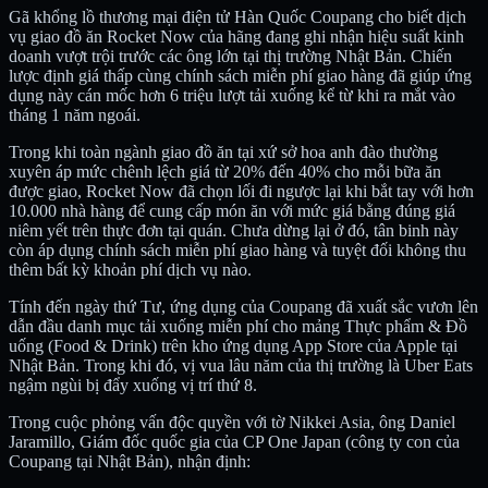
Gã khổng lồ thương mại điện tử Hàn Quốc Coupang cho biết dịch
vụ giao đồ ăn Rocket Now của hãng đang ghi nhận hiệu suất kinh
doanh vượt trội trước các ông lớn tại thị trường Nhật Bản. Chiến
lược định giá thấp cùng chính sách miễn phí giao hàng đã giúp ứng
dụng này cán mốc hơn 6 triệu lượt tải xuống kể từ khi ra mắt vào
tháng 1 năm ngoái.
Trong khi toàn ngành giao đồ ăn tại xứ sở hoa anh đào thường
xuyên áp mức chênh lệch giá từ 20% đến 40% cho mỗi bữa ăn
được giao, Rocket Now đã chọn lối đi ngược lại khi bắt tay với hơn
10.000 nhà hàng để cung cấp món ăn với mức giá bằng đúng giá
niêm yết trên thực đơn tại quán. Chưa dừng lại ở đó, tân binh này
còn áp dụng chính sách miễn phí giao hàng và tuyệt đối không thu
thêm bất kỳ khoản phí dịch vụ nào.
Tính đến ngày thứ Tư, ứng dụng của Coupang đã xuất sắc vươn lên
dẫn đầu danh mục tải xuống miễn phí cho mảng Thực phẩm & Đồ
uống (Food & Drink) trên kho ứng dụng App Store của Apple tại
Nhật Bản. Trong khi đó, vị vua lâu năm của thị trường là Uber Eats
ngậm ngùi bị đẩy xuống vị trí thứ 8.
Trong cuộc phỏng vấn độc quyền với tờ Nikkei Asia, ông Daniel
Jaramillo, Giám đốc quốc gia của CP One Japan (công ty con của
Coupang tại Nhật Bản), nhận định: