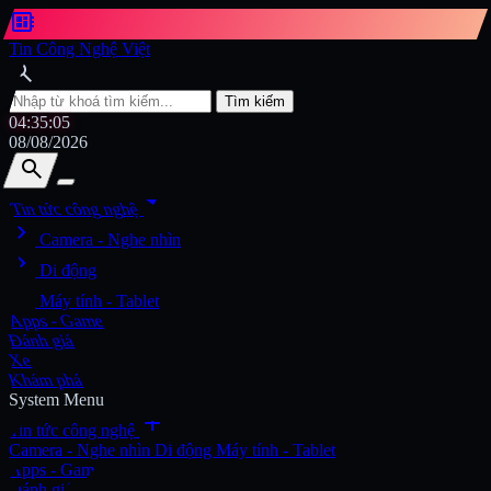
developer_board
Tin Công Nghệ Việt
search
Tìm kiếm
04:35:07
08/08/2026
search
search
arrow_drop_down
Tin tức công nghệ
chevron_right
Tìm kiếm
Camera - Nghe nhìn
chevron_right
Di động
chevron_right
Máy tính - Tablet
Apps - Game
Đánh giá
Xe
Khám phá
System Menu
add
Tin tức công nghệ
Camera - Nghe nhìn
Di động
Máy tính - Tablet
Apps - Game
Đánh giá