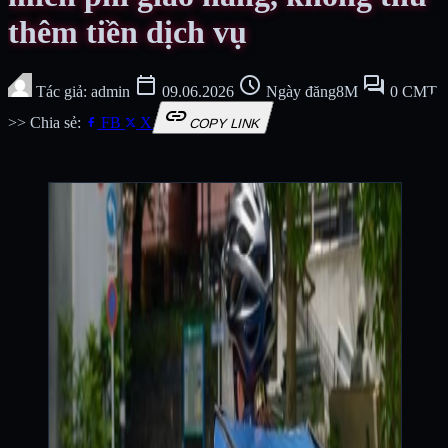
thêm tiền dịch vụ
calendar_today
schedule
forum
Tác giả: admin
09.06.2026
Ngày đăng8M
0 CMT
link
>> Chia sẻ:
FB
X
COPY LINK