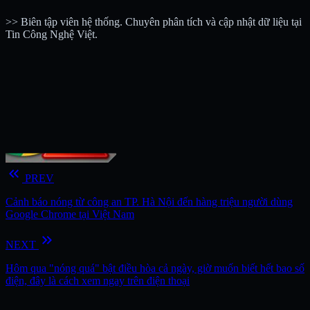
>> Biên tập viên hệ thống. Chuyên phân tích và cập nhật dữ liệu tại
Tin Công Nghệ Việt.
keyboard_double_arrow_left
PREV
Cảnh báo nóng từ công an TP. Hà Nội đến hàng triệu người dùng
Google Chrome tại Việt Nam
keyboard_double_arrow_right
NEXT
Hôm qua "nóng quá" bật điều hòa cả ngày, giờ muốn biết hết bao số
điện, đây là cách xem ngay trên điện thoại