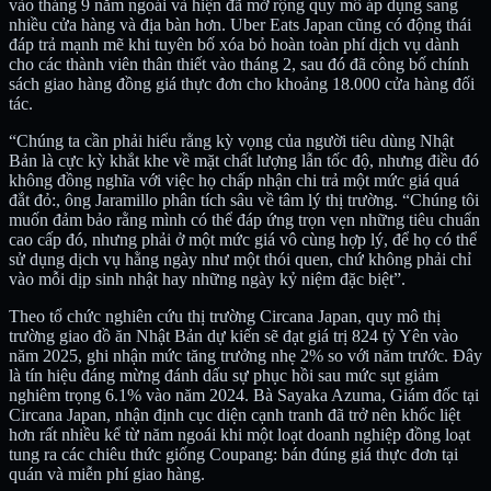
vào tháng 9 năm ngoái và hiện đã mở rộng quy mô áp dụng sang
nhiều cửa hàng và địa bàn hơn. Uber Eats Japan cũng có động thái
đáp trả mạnh mẽ khi tuyên bố xóa bỏ hoàn toàn phí dịch vụ dành
cho các thành viên thân thiết vào tháng 2, sau đó đã công bố chính
sách giao hàng đồng giá thực đơn cho khoảng 18.000 cửa hàng đối
tác.
“Chúng ta cần phải hiểu rằng kỳ vọng của người tiêu dùng Nhật
Bản là cực kỳ khắt khe về mặt chất lượng lẫn tốc độ, nhưng điều đó
không đồng nghĩa với việc họ chấp nhận chi trả một mức giá quá
đắt đỏ:, ông Jaramillo phân tích sâu về tâm lý thị trường. “Chúng tôi
muốn đảm bảo rằng mình có thể đáp ứng trọn vẹn những tiêu chuẩn
cao cấp đó, nhưng phải ở một mức giá vô cùng hợp lý, để họ có thể
sử dụng dịch vụ hằng ngày như một thói quen, chứ không phải chỉ
vào mỗi dịp sinh nhật hay những ngày kỷ niệm đặc biệt”.
Theo tổ chức nghiên cứu thị trường Circana Japan, quy mô thị
trường giao đồ ăn Nhật Bản dự kiến sẽ đạt giá trị 824 tỷ Yên vào
năm 2025, ghi nhận mức tăng trưởng nhẹ 2% so với năm trước. Đây
là tín hiệu đáng mừng đánh dấu sự phục hồi sau mức sụt giảm
nghiêm trọng 6.1% vào năm 2024. Bà Sayaka Azuma, Giám đốc tại
Circana Japan, nhận định cục diện cạnh tranh đã trở nên khốc liệt
hơn rất nhiều kể từ năm ngoái khi một loạt doanh nghiệp đồng loạt
tung ra các chiêu thức giống Coupang: bán đúng giá thực đơn tại
quán và miễn phí giao hàng.