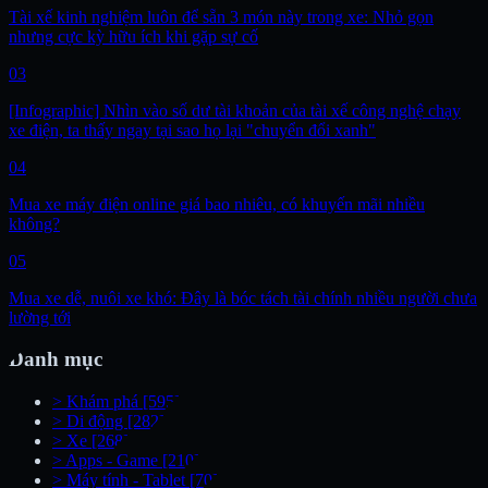
Tài xế kinh nghiệm luôn để sẵn 3 món này trong xe: Nhỏ gọn
nhưng cực kỳ hữu ích khi gặp sự cố
03
[Infographic] Nhìn vào số dư tài khoản của tài xế công nghệ chạy
xe điện, ta thấy ngay tại sao họ lại "chuyển đổi xanh"
04
Mua xe máy điện online giá bao nhiêu, có khuyến mãi nhiều
không?
05
Mua xe dễ, nuôi xe khó: Đây là bóc tách tài chính nhiều người chưa
lường tới
Danh mục
>
Khám phá
[595]
>
Di động
[282]
>
Xe
[268]
>
Apps - Game
[210]
>
Máy tính - Tablet
[70]