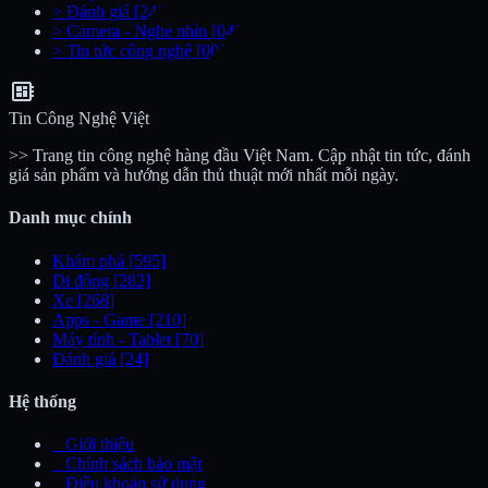
>
Đánh giá
[24]
>
Camera - Nghe nhìn
[04]
>
Tin tức công nghệ
[00]
developer_board
Tin Công Nghệ Việt
>> Trang tin công nghệ hàng đầu Việt Nam. Cập nhật tin tức, đánh
giá sản phẩm và hướng dẫn thủ thuật mới nhất mỗi ngày.
Danh mục chính
Khám phá
[595]
Di động
[282]
Xe
[268]
Apps - Game
[210]
Máy tính - Tablet
[70]
Đánh giá
[24]
Hệ thống
_
Giới thiệu
_
Chính sách bảo mật
_
Điều khoản sử dụng