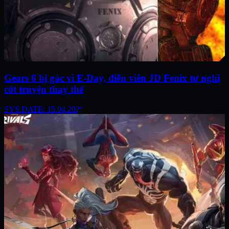
Gears 6 bị gác vì E-Day, diễn viên JD Fenix tự nghĩ
cốt truyện thay thế
SYS.DATE: 15.04.2026