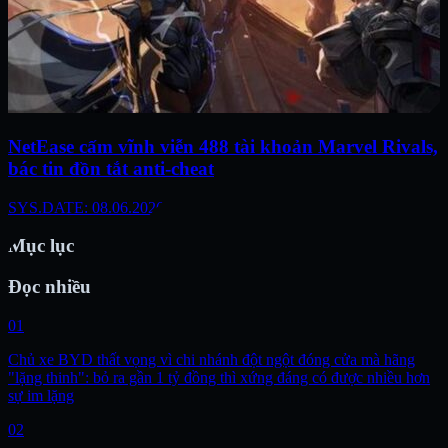
NetEase cấm vĩnh viễn 488 tài khoản Marvel Rivals,
bác tin đồn tắt anti-cheat
SYS.DATE: 08.06.2026
Mục lục
Đọc nhiều
01
Chủ xe BYD thất vọng vì chi nhánh đột ngột đóng cửa mà hãng
"lặng thinh": bỏ ra gần 1 tỷ đồng thì xứng đáng có được nhiều hơn
sự im lặng
02