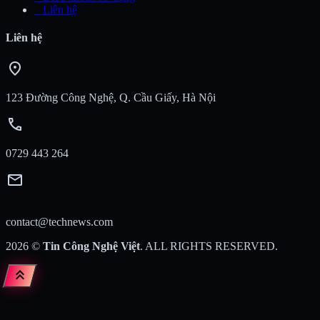
_
Liên hệ
Liên hệ
location_on
123 Đường Công Nghệ, Q. Cầu Giấy, Hà Nội
call
0729 443 264
mail
contact@technews.com
2026
©
Tin Công Nghệ Việt
. ALL RIGHTS RESERVED.
keyboard_double_arrow_up