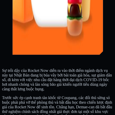
Sự trỗi dậy của Rocket Now diễn ra vào thời điểm ngành dịch vụ
này tại Nhật Bản đang bị bủa vây bởi bài toán già hóa, sụt giảm dân
số, đi kèm với việc nhu cầu đặt hàng thời đại dịch COVID-19 bốc
hơi nhanh chóng và làn sóng bão giá khiến người tiêu dùng ngày
càng thắt lưng buộc bụng.
Trước sức ép cạnh tranh tàn khốc từ Coupang, các đối thủ sừng sỏ
buộc phải phá vỡ thế phòng thủ và bắt đầu học theo chiến lược định
giá của Rocket Now để sinh tồn. Chẳng hạn, Demae-can đã bắt đầu
thử nghiệm chính sách đồng nhất giá thực đơn tại một số khu vực