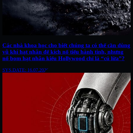
Các nhà khoa học cho biết chúng ta có thể cần dùng
vũ khí hạt nhân để kích nổ tiểu hành tinh, nhưng
nổ bom hạt nhân kiểu Hollywood chỉ là “cú lừa”?
SYS.DATE: 16.07.2026