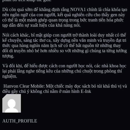
Dù còn quá sớm để khẳng định rằng NOVA1 chính là chìa khóa tạo
nên ngôn ngữ của con người, kết quả nghiên cứu cho thấy gen này
có thể là một mảnh ghép quan trọng trong bức tranh tiến hóa phức
tạp dẫn đến sự xuất hiện của khả năng nói.
Nói cách khác, bí mật giúp con người trở thành loài duy nhất có thể
kể chuyện, sáng tác thơ ca, xây dựng nền văn minh và truyền đạt tri
thức qua hàng nghìn năm lịch sử có thể bắt nguồn từ những thay
đổi di truyền nhỏ bé hơn nhiều so với những gì chúng ta từng tưởng
tượng.
Và đôi khi, để hiểu được cách con người học nói, các nhà khoa học
lại phải lắng nghe tiếng kêu của những chú chuột trong phòng thí
nghiệm.
Hanvon Clear Mobile: Một chiếc máy đọc sách bỏ túi khá thú vị và
điều gây chú ý không chỉ nằm ở màn hình E-Ink
AUTH_PROFILE