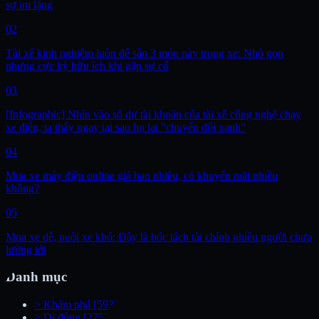
sự im lặng
02
Tài xế kinh nghiệm luôn để sẵn 3 món này trong xe: Nhỏ gọn
nhưng cực kỳ hữu ích khi gặp sự cố
03
[Infographic] Nhìn vào số dư tài khoản của tài xế công nghệ chạy
xe điện, ta thấy ngay tại sao họ lại "chuyển đổi xanh"
04
Mua xe máy điện online giá bao nhiêu, có khuyến mãi nhiều
không?
05
Mua xe dễ, nuôi xe khó: Đây là bóc tách tài chính nhiều người chưa
lường tới
Danh mục
>
Khám phá
[593]
>
Di động
[275]