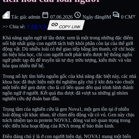
calendar_today
schedule
forum
Tác giả: admin
07.06.2026
Ngày đăng8M
0 CMT
link
>> Chia sẻ:
FB
X
COPY LINK
Khả năng ngôn ngữ từ lâu được xem là một trong những đặc điểm
nổi bật nhất giúp con người tách biệt khỏi phần còn lại của thế giới
động vật. Dù nhiều loài có thể giao tiếp bằng âm thanh, cử chỉ hoặc
tín hiệu hóa học, chỉ con người mới phát triển được hệ thống ngôn
ngữ phức tạp đủ để truyền tải tư duy trừu tượng, kiến thức và văn
hóa qua nhiều thế hệ.
Trong nỗ lực tìm hiểu nguồn gốc của khả năng đặc biệt này, các nhà
khoa học đã thực hiện một thí nghiệm gây chú ý khi đưa vào chuột
một biến thể gen được cho là có liên quan đến quá trình hình thành
ngôn ngữ ở người. Kết quả thu được đã vượt xa những gì nhóm
nghiên cứu dự đoán ban đầu.
Trọng tâm của nghiên cứu là gen Nova1, một gen tồn tại ở nhiều
loài động vật khác nhau, từ chim đến động vật có vú. Gen này chịu
trách nhiệm tạo ra protein NOVA1, đóng vai trò quan trọng trong
việc điều hòa hoạt động của RNA trong tế bào thần kinh.
Điều đáng chú ý là ở con người hiện đại, NOVA1 mang một biến