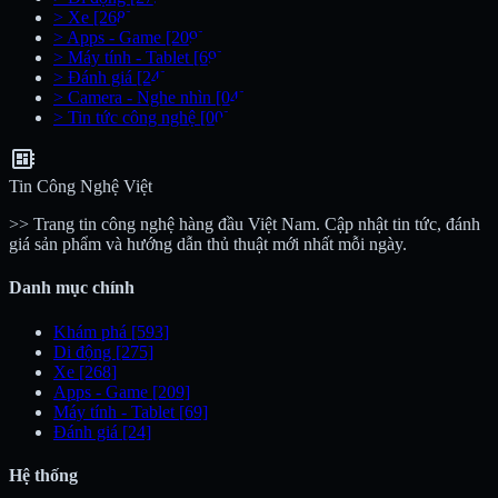
>
Xe
[268]
>
Apps - Game
[209]
>
Máy tính - Tablet
[69]
>
Đánh giá
[24]
>
Camera - Nghe nhìn
[04]
>
Tin tức công nghệ
[00]
developer_board
Tin Công Nghệ Việt
>> Trang tin công nghệ hàng đầu Việt Nam. Cập nhật tin tức, đánh
giá sản phẩm và hướng dẫn thủ thuật mới nhất mỗi ngày.
Danh mục chính
Khám phá
[593]
Di động
[275]
Xe
[268]
Apps - Game
[209]
Máy tính - Tablet
[69]
Đánh giá
[24]
Hệ thống