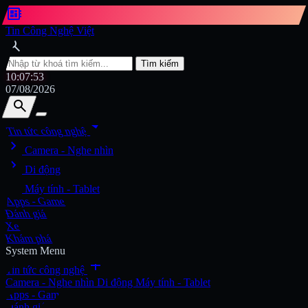
developer_board
Tin Công Nghệ Việt
search
Tìm kiếm
10:07:54
07/08/2026
search
search
arrow_drop_down
Tin tức công nghệ
chevron_right
Tìm kiếm
Camera - Nghe nhìn
chevron_right
Di động
chevron_right
Máy tính - Tablet
Apps - Game
Đánh giá
Xe
Khám phá
System Menu
add
Tin tức công nghệ
Camera - Nghe nhìn
Di động
Máy tính - Tablet
Apps - Game
Đánh giá