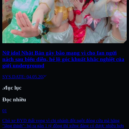
Nữ idol Nhật Bản gây bão mạng vì cho fan ngửi
nách sau biểu diễn, hé lộ góc khuất khắc nghiệt của
giới underground
SYS.DATE: 04.05.2026
Mục lục
Đọc nhiều
01
Chủ xe BYD thất vọng vì chi nhánh đột ngột đóng cửa mà hãng
"lặng thinh": bỏ ra gần 1 tỷ đồng thì xứng đáng có được nhiều hơn