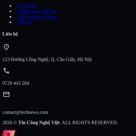
_
Giới thiệu
_
Chính sách bảo mật
_
Điều khoản sử dụng
_
Liên hệ
Liên hệ
location_on
123 Đường Công Nghệ, Q. Cầu Giấy, Hà Nội
call
0729 443 264
mail
contact@technews.com
2026
©
Tin Công Nghệ Việt
. ALL RIGHTS RESERVED.
keyboard_double_arrow_up