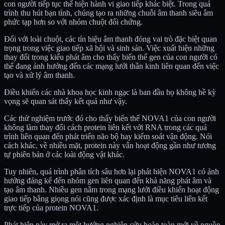
con người tiếp tục thể hiện hành vi giao tiếp khác biệt. Trong quá
trình thu hút bạn tình, chúng tạo ra những chuỗi âm thanh siêu âm
phức tạp hơn so với nhóm chuột đối chứng.
Đối với loài chuột, các tín hiệu âm thanh đóng vai trò đặc biệt quan
trọng trong việc giao tiếp xã hội và sinh sản. Việc xuất hiện những
thay đổi trong kiểu phát âm cho thấy biến thể gen của con người có
thể đang ảnh hưởng đến các mạng lưới thần kinh liên quan đến việc
tạo và xử lý âm thanh.
Điều khiến các nhà khoa học kinh ngạc là ban đầu họ không hề kỳ
vọng sẽ quan sát thấy kết quả như vậy.
Các thử nghiệm trước đó cho thấy biến thể NOVA1 của con người
không làm thay đổi cách protein liên kết với RNA trong các quá
trình liên quan đến phát triển não bộ hay kiểm soát vận động. Nói
cách khác, về nhiều mặt, protein này vẫn hoạt động gần như tương
tự phiên bản ở các loài động vật khác.
Tuy nhiên, quá trình phân tích sâu hơn lại phát hiện NOVA1 có ảnh
hưởng đáng kể đến nhóm gen liên quan đến khả năng phát âm và
tạo âm thanh. Nhiều gen nằm trong mạng lưới điều khiển hoạt động
giao tiếp bằng giọng nói cũng được xác định là mục tiêu liên kết
trực tiếp của protein NOVA1.
Phát hiện này mở ra một hướng nghiên cứu hoàn toàn mới về nguồn