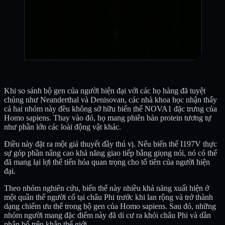
Khi so sánh bộ gen của người hiện đại với các họ hàng đã tuyệt
chủng như Neanderthal và Denisovan, các nhà khoa học nhận thấy
cả hai nhóm này đều không sở hữu biến thể NOVA1 đặc trưng của
Homo sapiens. Thay vào đó, họ mang phiên bản protein tương tự
như phần lớn các loài động vật khác.
Điều này đặt ra một giả thuyết đầy thú vị. Nếu biến thể I197V thực
sự góp phần nâng cao khả năng giao tiếp bằng giọng nói, nó có thể
đã mang lại lợi thế tiến hóa quan trọng cho tổ tiên của người hiện
đại.
Theo nhóm nghiên cứu, biến thể này nhiều khả năng xuất hiện ở
một quần thể người cổ tại châu Phi trước khi lan rộng và trở thành
dạng chiếm ưu thế trong bộ gen của Homo sapiens. Sau đó, những
nhóm người mang đặc điểm này đã di cư ra khỏi châu Phi và dần
phân bố trên khắp thế giới.