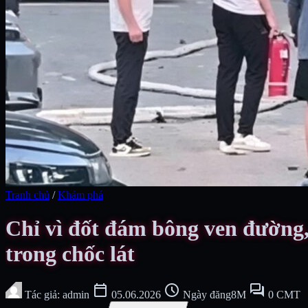
Tranh chủ
/
Khám phá
Chỉ vì đốt đám bông ven đường, 
trong chốc lát
calendar_today
schedule
forum
Tác giả: admin
05.06.2026
Ngày đăng8M
0 CMT