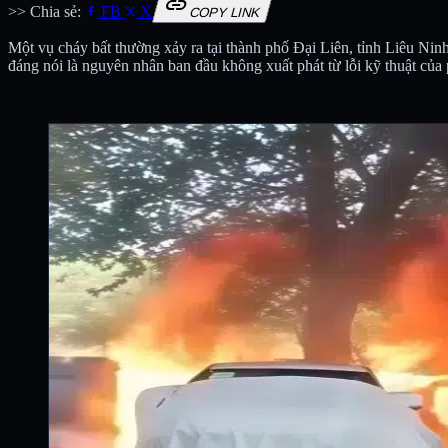
link
>> Chia sẻ:
FB
X
COPY LINK
Một vụ cháy bất thường xảy ra tại thành phố Đại Liên, tỉnh Liêu Ninh
đáng nói là nguyên nhân ban đầu không xuất phát từ lỗi kỹ thuật củ