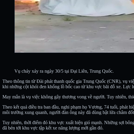
Vụ cháy xảy ra ngày 30/5 tại Đại Liên, Trung Quốc.
Theo thông tin từ Đài phát thanh quốc gia Trung Quốc (CNR), vụ việc
khi những cột khói đen khổng lồ bốc cao từ khu vực bãi đỗ xe. Lực 
May mắn là vụ việc không gây thương vong về người. Tuy nhiên, thiệt 
Theo kết quả điều tra ban đầu, nghi phạm họ Vương, 74 tuổi, phát hi
môi trường xung quanh, người đàn ông này đã dùng bật lửa châm đốt
Tuy nhiên, thời điểm đó khu vực xuất hiện gió mạnh. Những sợi bông 
đã bén tới khu vực tập kết xe năng lượng mới gần đó.