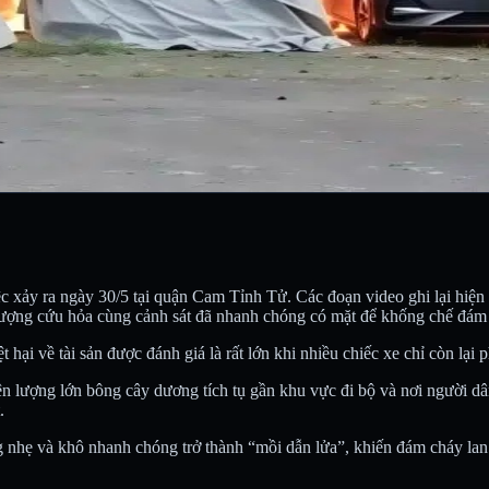
 xảy ra ngày 30/5 tại quận Cam Tỉnh Tử. Các đoạn video ghi lại hiện 
lượng cứu hỏa cùng cảnh sát đã nhanh chóng có mặt để khống chế đám 
hại về tài sản được đánh giá là rất lớn khi nhiều chiếc xe chỉ còn lại
ện lượng lớn bông cây dương tích tụ gần khu vực đi bộ và nơi người dâ
.
nhẹ và khô nhanh chóng trở thành “mồi dẫn lửa”, khiến đám cháy lan v