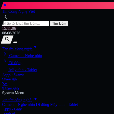
developer_board
Tin Công Nghệ Việt
search
Tìm kiếm
15:11:09
08/08/2026
search
search
arrow_drop_down
Tin tức công nghệ
chevron_right
Tìm kiếm
Camera - Nghe nhìn
chevron_right
Di động
chevron_right
Máy tính - Tablet
Apps - Game
Đánh giá
Xe
Khám phá
System Menu
add
Tin tức công nghệ
Camera - Nghe nhìn
Di động
Máy tính - Tablet
Apps - Game
Đánh giá