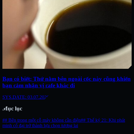
Bạn có biết: Thứ nằm bên ngoài cốc này cũng khiến
bạn cảm nhận vị cafe khác đi
SYS.DATE: 03.07.2026
Mục lục
## Bên trong một cỗ máy không cần điện
## Thế kỷ 21: Khi phát
minh cổ đại trở thành lựa chọn tương lai