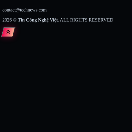
contact@technews.com
2026
©
Tin Công Nghệ Việt
. ALL RIGHTS RESERVED.
keyboard_double_arrow_up