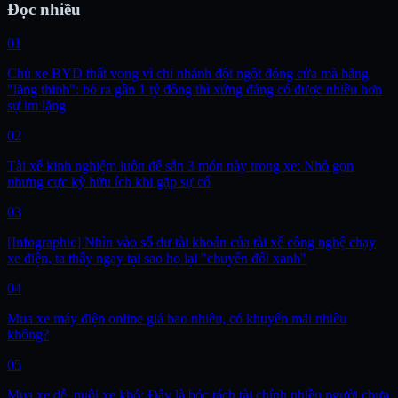
Đọc nhiều
01
Chủ xe BYD thất vọng vì chi nhánh đột ngột đóng cửa mà hãng
"lặng thinh": bỏ ra gần 1 tỷ đồng thì xứng đáng có được nhiều hơn
sự im lặng
02
Tài xế kinh nghiệm luôn để sẵn 3 món này trong xe: Nhỏ gọn
nhưng cực kỳ hữu ích khi gặp sự cố
03
[Infographic] Nhìn vào số dư tài khoản của tài xế công nghệ chạy
xe điện, ta thấy ngay tại sao họ lại "chuyển đổi xanh"
04
Mua xe máy điện online giá bao nhiêu, có khuyến mãi nhiều
không?
05
Mua xe dễ, nuôi xe khó: Đây là bóc tách tài chính nhiều người chưa