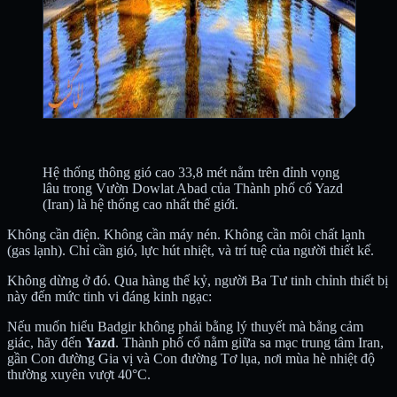
Hệ thống thông gió cao 33,8 mét nằm trên đỉnh vọng
lâu trong Vườn Dowlat Abad của Thành phố cổ Yazd
(Iran) là hệ thống cao nhất thế giới.
Không cần điện. Không cần máy nén. Không cần môi chất lạnh
(gas lạnh). Chỉ cần gió, lực hút nhiệt, và trí tuệ của người thiết kế.
Không dừng ở đó. Qua hàng thế kỷ, người Ba Tư tinh chỉnh thiết bị
này đến mức tinh vi đáng kinh ngạc:
Nếu muốn hiểu Badgir không phải bằng lý thuyết mà bằng cảm
giác, hãy đến
Yazd
. Thành phố cổ nằm giữa sa mạc trung tâm Iran,
gần Con đường Gia vị và Con đường Tơ lụa, nơi mùa hè nhiệt độ
thường xuyên vượt 40°C.