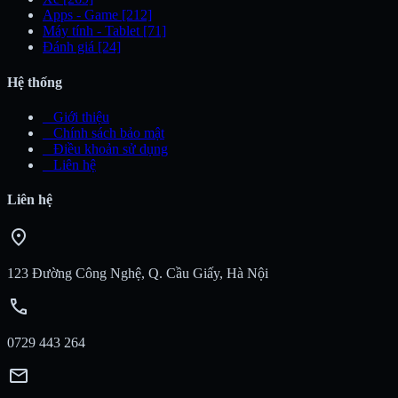
Apps - Game
[212]
Máy tính - Tablet
[71]
Đánh giá
[24]
Hệ thống
_
Giới thiệu
_
Chính sách bảo mật
_
Điều khoản sử dụng
_
Liên hệ
Liên hệ
location_on
123 Đường Công Nghệ, Q. Cầu Giấy, Hà Nội
call
0729 443 264
mail