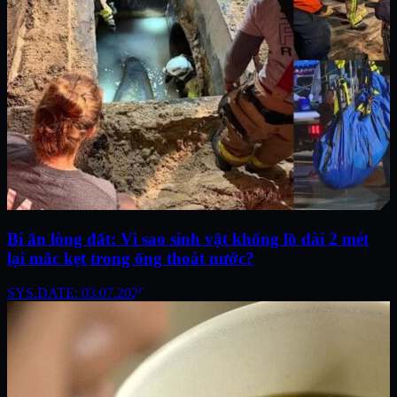
Bí ẩn lòng đất: Vì sao sinh vật khổng lồ dài 2 mét
lại mắc kẹt trong ống thoát nước?
SYS.DATE: 03.07.2026