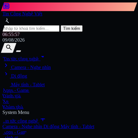
developer_board
Tin Công Nghệ Việt
search
Tìm kiếm
06:55:59
09/08/2026
search
search
arrow_drop_down
Tin tức công nghệ
chevron_right
Tìm kiếm
Camera - Nghe nhìn
chevron_right
Di động
chevron_right
Máy tính - Tablet
Apps - Game
Đánh giá
Xe
Khám phá
System Menu
add
Tin tức công nghệ
Camera - Nghe nhìn
Di động
Máy tính - Tablet
Apps - Game
Đánh giá