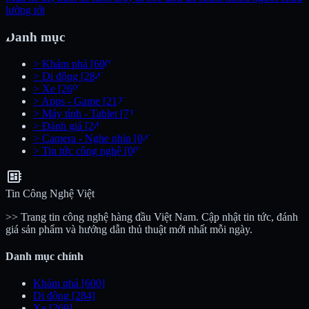
lường tới
Danh mục
>
Khám phá
[600]
>
Di động
[284]
>
Xe
[269]
>
Apps - Game
[212]
>
Máy tính - Tablet
[71]
>
Đánh giá
[24]
>
Camera - Nghe nhìn
[04]
>
Tin tức công nghệ
[00]
developer_board
Tin Công Nghệ Việt
>> Trang tin công nghệ hàng đầu Việt Nam. Cập nhật tin tức, đánh
giá sản phẩm và hướng dẫn thủ thuật mới nhất mỗi ngày.
Danh mục chính
Khám phá
[600]
Di động
[284]
Xe
[269]