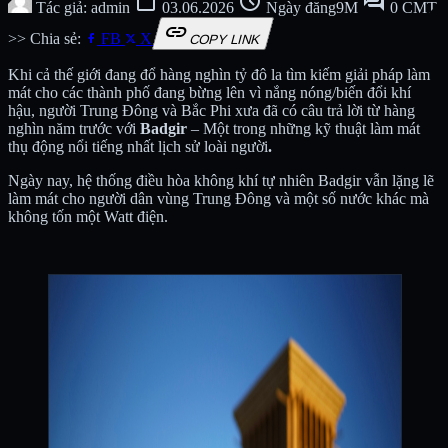
calendar_today
schedule
forum
Tác giả: admin
03.06.2026
Ngày đăng9M
0 CMT
link
>> Chia sẻ:
FB
X
COPY LINK
Khi cả thế giới đang đổ hàng nghìn tỷ đô la tìm kiếm giải pháp làm
mát cho các thành phố đang bừng lên vì nắng nóng/biến đổi khí
hậu, người Trung Đông và Bắc Phi xưa đã có câu trả lời từ hàng
nghìn năm trước với
Badgir
–
Một trong những kỹ thuật làm mát
thụ động nổi tiếng nhất lịch sử loài người
.
Ngày nay, hệ thống điều hòa không khí tự nhiên Badgir vẫn lặng lẽ
làm mát cho người dân vùng Trung Đông và một số nước khác mà
không tốn một Watt điện.