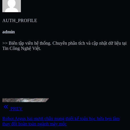
AUTH_PROFILE
admin
>> Biên tập viên hệ thống. Chuyên phân tích và cập nhật dữ liệu tại
Tin Công Nghệ Việt.
keyboard_double_arrow_left
PREV
Robot Argus hai mươi chân mang thiết kế toán học hứa hẹn làm
thay đổi hoàn toàn ngành máy móc