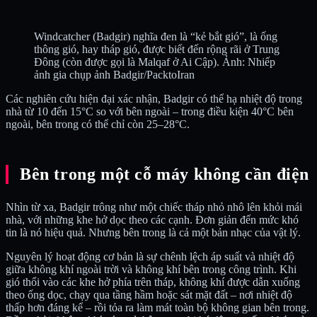
Windcatcher (Badgir) nghĩa đen là “kẻ bắt gió”, là ống
thông gió, hay tháp gió, được biết đến rộng rãi ở Trung
Đông (còn được gọi là Malqaf ở Ai Cập). Ảnh: Nhiếp
ảnh gia chụp ảnh Badgir/PacktoIran
Các nghiên cứu hiện đại xác nhận, Badgir có thể hạ nhiệt độ trong
nhà từ 10 đến 15°C so với bên ngoài – trong điều kiện 40°C bên
ngoài, bên trong có thể chỉ còn 25–28°C.
Bên trong một cỗ máy không cần điện
Nhìn từ xa, Badgir trông như một chiếc tháp nhỏ nhô lên khỏi mái
nhà, với những khe hở dọc theo các cạnh. Đơn giản đến mức khó
tin là nó hiệu quả. Nhưng bên trong là cả một bản nhạc của vật lý.
Nguyên lý hoạt động cơ bản là sự chênh lệch áp suất và nhiệt độ
giữa không khí ngoài trời và không khí bên trong công trình. Khi
gió thổi vào các khe hở phía trên tháp, không khí được dẫn xuống
theo ống dọc, chạy qua tầng hầm hoặc sát mặt đất – nơi nhiệt độ
thấp hơn đáng kể – rồi tỏa ra làm mát toàn bộ không gian bên trong.