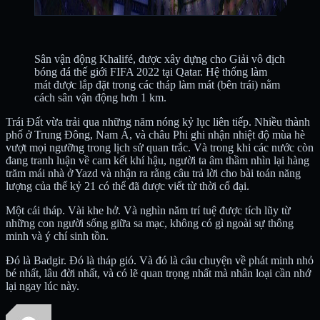
Sân vận động Khalifé, được xây dựng cho Giải vô địch
bóng đá thế giới FIFA 2022 tại Qatar. Hệ thống làm
mát được lắp đặt trong các tháp làm mát (bên trái) nằm
cách sân vận động hơn 1 km.
Trái Đất vừa trải qua những năm nóng kỷ lục liên tiếp. Nhiều thành
phố ở Trung Đông, Nam Á, và châu Phi ghi nhận nhiệt độ mùa hè
vượt mọi ngưỡng trong lịch sử quan trắc. Và trong khi các nước còn
đang tranh luận về cam kết khí hậu, người ta âm thầm nhìn lại hàng
trăm mái nhà ở Yazd và nhận ra rằng câu trả lời cho bài toán năng
lượng của thế kỷ 21 có thể đã được viết từ thời cổ đại.
Một cái tháp. Vài khe hở. Và nghìn năm trí tuệ được tích lũy từ
những con người sống giữa sa mạc, không có gì ngoài sự thông
minh và ý chí sinh tồn.
Đó là Badgir. Đó là tháp gió. Và đó là câu chuyện về phát minh nhỏ
bé nhất, lâu đời nhất, và có lẽ quan trọng nhất mà nhân loại cần nhớ
lại ngay lúc này.