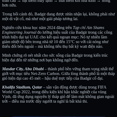
toàn cầu → bật thêm máy lạnh → thải thêm khí nhà kính → nóng
hơn nữa.
Trong bối cảnh đó, Badgir đang được nhìn nhận lại, không phải như
một di vật cổ, mà như một giải pháp tương lai.
Nghiên cứu khoa học năm 2024 đăng trên
Tạp chí Ain Shams
Engineering Journal
đo lường hiệu suất của Badgir trong các công
trình hiện đại tại UAE cho kết quả ngoạn mục: Nó tự nhiên làm
giảm nhiệt độ bên trong nhà từ 10 đến 15°C so với cái nóng như
thiêu đốt bên ngoài – mà không tiêu thụ bất kỳ watt điện nào.
Minh chứng rõ nét nhất cho sức sống của Badgir trong kiến trúc
hiện đại đến từ những nơi bạn không ngờ đến.
Masdar City, Abu Dhabi
– thành phố bền vững tham vọng nhất thế
giới với mục tiêu Net-Zero Carbon. Giữa lòng thành phố là một tháp
gió hiện đại cao 45 mét – hậu duệ trực tiếp của Badgir cổ đại.
Khalifa Stadium, Qatar
– sân vận động được dùng trong FIFA
World Cup 2022, trong điều kiện khí hậu khắc nghiệt của vùng
Vịnh, đã ứng dụng nguyên lý tháp gió để làm mát không gian ngoài
trời – điều mà trước đây người ta nghĩ là bất khả thi.