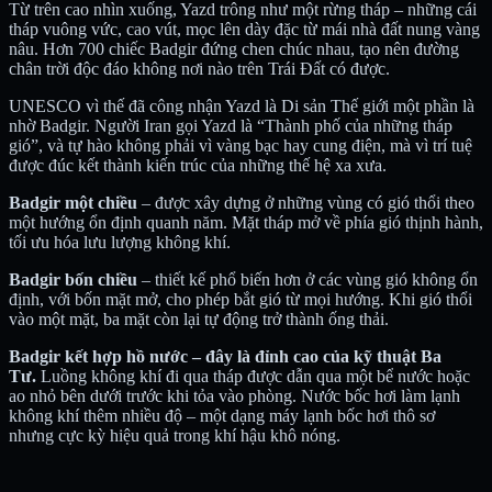
Từ trên cao nhìn xuống, Yazd trông như một rừng tháp – những cái
tháp vuông vức, cao vút, mọc lên dày đặc từ mái nhà đất nung vàng
nâu. Hơn 700 chiếc Badgir đứng chen chúc nhau, tạo nên đường
chân trời độc đáo không nơi nào trên Trái Đất có được.
UNESCO vì thế đã công nhận Yazd là Di sản Thế giới một phần là
nhờ Badgir. Người Iran gọi Yazd là “Thành phố của những tháp
gió”, và tự hào không phải vì vàng bạc hay cung điện, mà vì trí tuệ
được đúc kết thành kiến trúc của những thế hệ xa xưa.
Badgir một chiều
– được xây dựng ở những vùng có gió thổi theo
một hướng ổn định quanh năm. Mặt tháp mở về phía gió thịnh hành,
tối ưu hóa lưu lượng không khí.
Badgir bốn chiều
– thiết kế phổ biến hơn ở các vùng gió không ổn
định, với bốn mặt mở, cho phép bắt gió từ mọi hướng. Khi gió thổi
vào một mặt, ba mặt còn lại tự động trở thành ống thải.
Badgir kết hợp hồ nước – đây là đỉnh cao của kỹ thuật Ba
Tư.
Luồng không khí đi qua tháp được dẫn qua một bể nước hoặc
ao nhỏ bên dưới trước khi tỏa vào phòng. Nước bốc hơi làm lạnh
không khí thêm nhiều độ – một dạng máy lạnh bốc hơi thô sơ
nhưng cực kỳ hiệu quả trong khí hậu khô nóng.