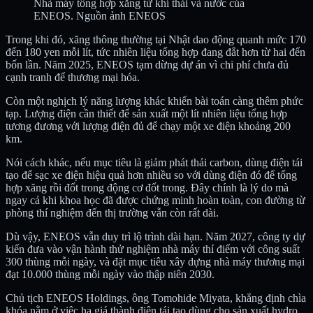
Nhà máy tổng hợp xăng từ khí thải và nước của
ENEOS. Nguồn ảnh ENEOS
Trong khi đó, xăng thông thường tại Nhật dao động quanh mức 170
đến 180 yen mỗi lít, tức nhiên liệu tổng hợp đang đắt hơn từ hai đến
bốn lần. Năm 2025, ENEOS tạm dừng dự án vì chi phí chưa đủ
cạnh tranh để thương mại hóa.
Còn một nghịch lý năng lượng khác khiến bài toán càng thêm phức
tạp. Lượng điện cần thiết để sản xuất một lít nhiên liệu tổng hợp
tương đương với lượng điện đủ để chạy một xe điện khoảng 200
km.
Nói cách khác, nếu mục tiêu là giảm phát thải carbon, dùng điện tái
tạo để sạc xe điện hiệu quả hơn nhiều so với dùng điện đó để tổng
hợp xăng rồi đốt trong động cơ đốt trong. Đây chính là lý do mà
ngay cả khi khoa học đã được chứng minh hoàn toàn, con đường từ
phòng thí nghiệm đến thị trường vẫn còn rất dài.
Dù vậy, ENEOS vẫn duy trì lộ trình dài hạn. Năm 2027, công ty dự
kiến đưa vào vận hành thử nghiệm nhà máy thí điểm với công suất
300 thùng mỗi ngày, và đặt mục tiêu xây dựng nhà máy thương mại
đạt 10.000 thùng mỗi ngày vào thập niên 2030.
Chủ tịch ENEOS Holdings, ông Tomohide Miyata, khẳng định chìa
khóa nằm ở việc hạ giá thành điện tái tạo dùng cho sản xuất hydro.