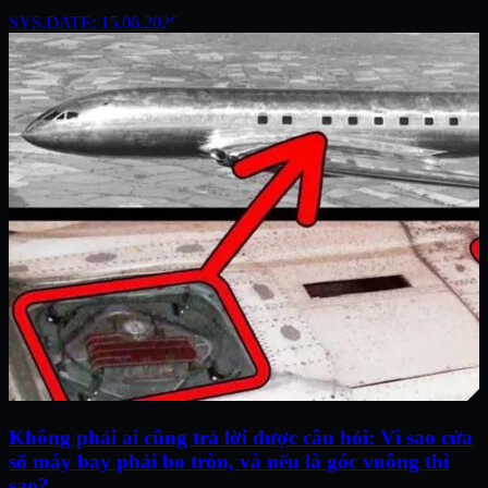
SYS.DATE: 15.06.2026
Không phải ai cũng trả lời được câu hỏi: Vì sao cửa
sổ máy bay phải bo tròn, và nếu là góc vuông thì
sao?