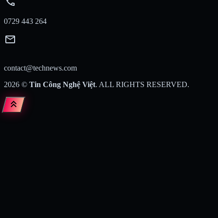
call
0729 443 264
mail
contact@technews.com
2026
©
Tin Công Nghệ Việt
. ALL RIGHTS RESERVED.
keyboard_double_arrow_up