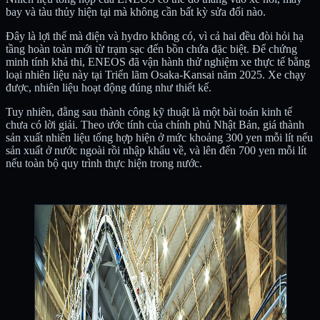
bay và tàu thủy hiện tại mà không cần bất kỳ sửa đổi nào.
Đây là lợi thế mà điện và hydro không có, vì cả hai đều đòi hỏi hạ
tầng hoàn toàn mới từ trạm sạc đến bồn chứa đặc biệt. Để chứng
minh tính khả thi, ENEOS đã vận hành thử nghiệm xe thực tế bằng
loại nhiên liệu này tại Triển lãm Osaka-Kansai năm 2025. Xe chạy
được, nhiên liệu hoạt động đúng như thiết kế.
Tuy nhiên, đằng sau thành công kỹ thuật là một bài toán kinh tế
chưa có lời giải. Theo ước tính của chính phủ Nhật Bản, giá thành
sản xuất nhiên liệu tổng hợp hiện ở mức khoảng 300 yen mỗi lít nếu
sản xuất ở nước ngoài rồi nhập khẩu về, và lên đến 700 yen mỗi lít
nếu toàn bộ quy trình thực hiện trong nước.