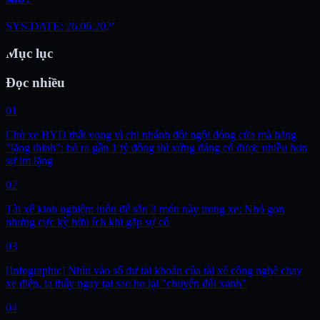
SYS.DATE: 26.06.2026
Mục lục
Đọc nhiều
01
Chủ xe BYD thất vọng vì chi nhánh đột ngột đóng cửa mà hãng
"lặng thinh": bỏ ra gần 1 tỷ đồng thì xứng đáng có được nhiều hơn
sự im lặng
02
Tài xế kinh nghiệm luôn để sẵn 3 món này trong xe: Nhỏ gọn
nhưng cực kỳ hữu ích khi gặp sự cố
03
[Infographic] Nhìn vào số dư tài khoản của tài xế công nghệ chạy
xe điện, ta thấy ngay tại sao họ lại "chuyển đổi xanh"
04