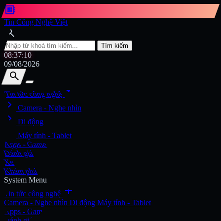
developer_board
Tin Công Nghệ Việt
search
Tìm kiếm
08:37:11
09/08/2026
search
search
arrow_drop_down
Tin tức công nghệ
chevron_right
Tìm kiếm
Camera - Nghe nhìn
chevron_right
Di động
chevron_right
Máy tính - Tablet
Apps - Game
Đánh giá
Xe
Khám phá
System Menu
add
Tin tức công nghệ
Camera - Nghe nhìn
Di động
Máy tính - Tablet
Apps - Game
Đánh giá