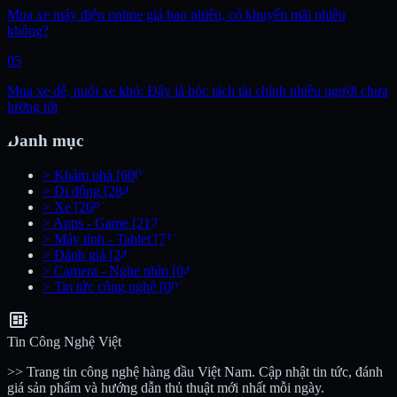
Mua xe máy điện online giá bao nhiêu, có khuyến mãi nhiều
không?
05
Mua xe dễ, nuôi xe khó: Đây là bóc tách tài chính nhiều người chưa
lường tới
Danh mục
>
Khám phá
[600]
>
Di động
[284]
>
Xe
[269]
>
Apps - Game
[212]
>
Máy tính - Tablet
[71]
>
Đánh giá
[24]
>
Camera - Nghe nhìn
[04]
>
Tin tức công nghệ
[00]
developer_board
Tin Công Nghệ Việt
>> Trang tin công nghệ hàng đầu Việt Nam. Cập nhật tin tức, đánh
giá sản phẩm và hướng dẫn thủ thuật mới nhất mỗi ngày.