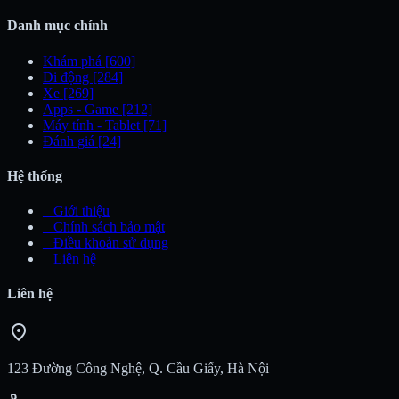
Danh mục chính
Khám phá
[600]
Di động
[284]
Xe
[269]
Apps - Game
[212]
Máy tính - Tablet
[71]
Đánh giá
[24]
Hệ thống
_
Giới thiệu
_
Chính sách bảo mật
_
Điều khoản sử dụng
_
Liên hệ
Liên hệ
location_on
123 Đường Công Nghệ, Q. Cầu Giấy, Hà Nội