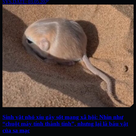
SYS.DATE: 03.05.2026
Sinh vật nhỏ xíu gây sốt mạng xã hội: Nhìn như
“chuột máy tính thành tinh”, nhưng lại là báu vật
của sa mạc