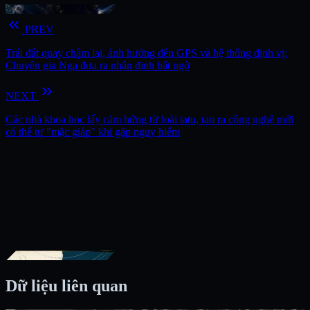
keyboard_double_arrow_left
PREV
Trái đất quay chậm lại, ảnh hưởng đến GPS và hệ thống định vị:
Chuyên gia Nga đưa ra nhận định bất ngờ
keyboard_double_arrow_right
NEXT
Các nhà khoa học lấy cảm hứng từ loài tatu, tạo ra công nghệ mới
có thể tự "mặc giáp" khi gặp nguy hiểm
Dữ liệu liên quan