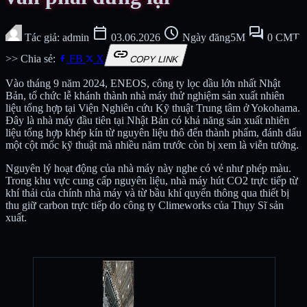
calendar_today
schedule
forum
Tác giả: admin
03.06.2026
Ngày đăng5M
0 CMT
link
>> Chia sẻ:
FB
X
COPY LINK
Vào tháng 9 năm 2024, ENEOS, công ty lọc dầu lớn nhất Nhật
Bản, tổ chức lễ khánh thành nhà máy thử nghiệm sản xuất nhiên
liệu tổng hợp tại Viện Nghiên cứu Kỹ thuật Trung tâm ở Yokohama.
Đây là nhà máy đầu tiên tại Nhật Bản có khả năng sản xuất nhiên
liệu tổng hợp khép kín từ nguyên liệu thô đến thành phẩm, đánh dấu
một cột mốc kỹ thuật mà nhiều năm trước còn bị xem là viễn tưởng.
Nguyên lý hoạt động của nhà máy này nghe có vẻ như phép màu.
Trong khu vực cung cấp nguyên liệu, nhà máy hút CO2 trực tiếp từ
khí thải của chính nhà máy và từ bầu khí quyển thông qua thiết bị
thu giữ carbon trực tiếp do công ty Climeworks của Thụy Sĩ sản
xuất.