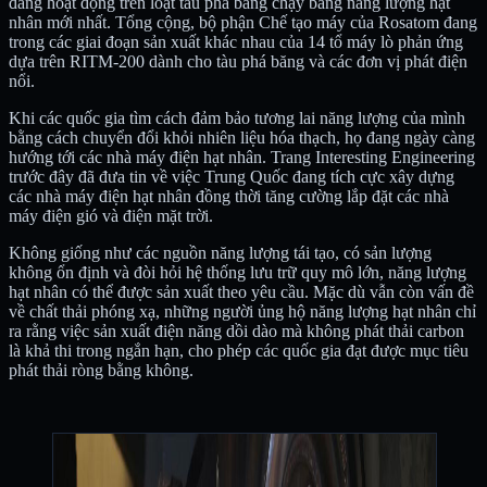
đang hoạt động trên loạt tàu phá băng chạy bằng năng lượng hạt
nhân mới nhất. Tổng cộng, bộ phận Chế tạo máy của Rosatom đang
trong các giai đoạn sản xuất khác nhau của 14 tổ máy lò phản ứng
dựa trên RITM-200 dành cho tàu phá băng và các đơn vị phát điện
nổi.
Khi các quốc gia tìm cách đảm bảo tương lai năng lượng của mình
bằng cách chuyển đổi khỏi nhiên liệu hóa thạch, họ đang ngày càng
hướng tới các nhà máy điện hạt nhân. Trang Interesting Engineering
trước đây đã đưa tin về việc Trung Quốc đang tích cực xây dựng
các nhà máy điện hạt nhân đồng thời tăng cường lắp đặt các nhà
máy điện gió và điện mặt trời.
Không giống như các nguồn năng lượng tái tạo, có sản lượng
không ổn định và đòi hỏi hệ thống lưu trữ quy mô lớn, năng lượng
hạt nhân có thể được sản xuất theo yêu cầu. Mặc dù vẫn còn vấn đề
về chất thải phóng xạ, những người ủng hộ năng lượng hạt nhân chỉ
ra rằng việc sản xuất điện năng dồi dào mà không phát thải carbon
là khả thi trong ngắn hạn, cho phép các quốc gia đạt được mục tiêu
phát thải ròng bằng không.