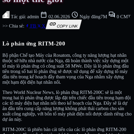
calendar_today
schedule
forum
Tác giả: admin
02.06.2026
Ngày đăng7M
0 CMT
link
>> Chia sẻ:
FB
X
COPY LINK
Lò phản ứng RITM-200
Bộ phận Chế tạo Máy của Rosatom, công ty năng lượng hạt nhân
thuộc sở hữu nhà nước của Nga, đã hoàn thành việc xây dựng một
tổ máy lò phản ứng có công suất 58 MWe. Đây là lò phản ứng đầu
tiên trong số hai lò phản ứng sẽ được sử dụng để xây dựng tổ máy
đầu tiên trong kế hoạch đầy tham vọng của Nga nhằm xây dựng
một hạm đội điện hạt nhân nổi.
Theo World Nuclear News, lò phản ứng RITM-200C sẽ là một
trong hai lò phản ứng được lắp đặt trên chiếc đầu tiên trong hạm đội
các tổ máy điện hạt nhân nổi theo kế hoạch của Nga. Đây sẽ là dự
án đầu tiên cung cấp năng lượng không phát thải carbon cho sản
xuất công nghiệp, với bốn tổ máy phát điện nổi được dành riêng cho
dự án này.
RITM-200C là phiên bản cải tiến của các lò phản ứng RITM-200