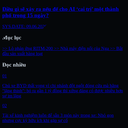
Điều gì sẽ xảy ra nếu để cho AI ‘cai trị’ một thành
phố trong 15 ngày?
SYS.DATE: 09.06.2026
Mục lục
>> Lò phản ứng RITM-200
>> Nhà máy điện nổi của Nga
>> Bắt
đầu sản xuất hàng loạt
Đọc nhiều
01
Chủ xe BYD thất vọng vì chi nhánh đột ngột đóng cửa mà hãng
"lặng thinh": bỏ ra gần 1 tỷ đồng thì xứng đáng có được nhiều hơn
sự im lặng
02
Tài xế kinh nghiệm luôn để sẵn 3 món này trong xe: Nhỏ gọn
nhưng cực kỳ hữu ích khi gặp sự cố