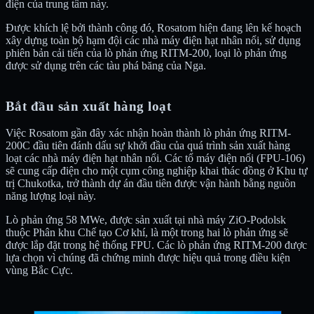
điện của trung tâm này.
Được khích lệ bởi thành công đó, Rosatom hiện đang lên kế hoạch
xây dựng toàn bộ hạm đội các nhà máy điện hạt nhân nổi, sử dụng
phiên bản cải tiến của lò phản ứng RITM-200, loại lò phản ứng
được sử dụng trên các tàu phá băng của Nga.
Bắt đầu sản xuất hàng loạt
Việc Rosatom gần đây xác nhận hoàn thành lò phản ứng RITM-
200C đầu tiên đánh dấu sự khởi đầu của quá trình sản xuất hàng
loạt các nhà máy điện hạt nhân nổi. Các tổ máy điện nổi (FPU-106)
sẽ cung cấp điện cho một cụm công nghiệp khai thác đồng ở Khu tự
trị Chukotka, trở thành dự án đầu tiên được vận hành bằng nguồn
năng lượng loại này.
Lò phản ứng 58 MWe, được sản xuất tại nhà máy ZiO-Podolsk
thuộc Phân khu Chế tạo Cơ khí, là một trong hai lò phản ứng sẽ
được lắp đặt trong hệ thống FPU. Các lò phản ứng RITM-200 được
lựa chọn vì chúng đã chứng minh được hiệu quả trong điều kiện
vùng Bắc Cực.