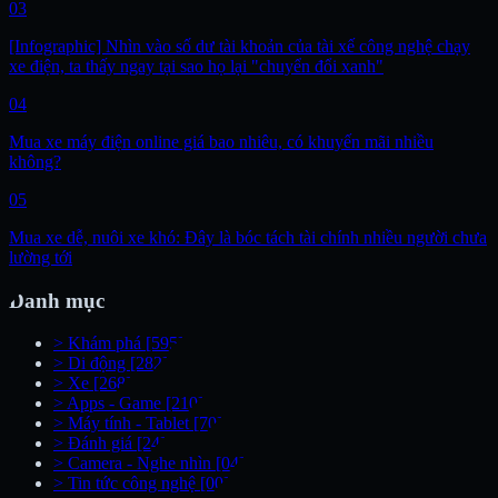
03
[Infographic] Nhìn vào số dư tài khoản của tài xế công nghệ chạy
xe điện, ta thấy ngay tại sao họ lại "chuyển đổi xanh"
04
Mua xe máy điện online giá bao nhiêu, có khuyến mãi nhiều
không?
05
Mua xe dễ, nuôi xe khó: Đây là bóc tách tài chính nhiều người chưa
lường tới
Danh mục
>
Khám phá
[595]
>
Di động
[282]
>
Xe
[268]
>
Apps - Game
[210]
>
Máy tính - Tablet
[70]
>
Đánh giá
[24]
>
Camera - Nghe nhìn
[04]
>
Tin tức công nghệ
[00]