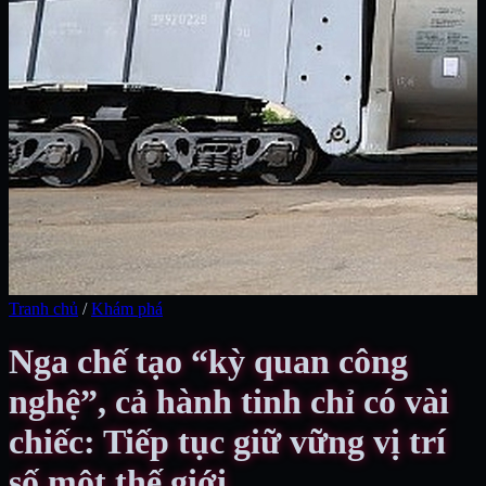
Tranh chủ
/
Khám phá
Nga chế tạo “kỳ quan công
nghệ”, cả hành tinh chỉ có vài
chiếc: Tiếp tục giữ vững vị trí
số một thế giới