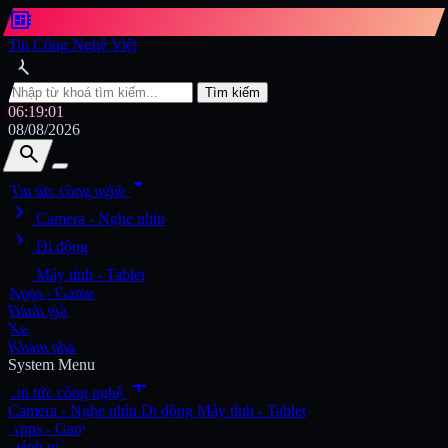
developer_board
Tin Công Nghệ Việt
search
Tìm kiếm
06:19:03
08/08/2026
search
search
arrow_drop_down
Tin tức công nghệ
chevron_right
Tìm kiếm
Camera - Nghe nhìn
chevron_right
Di động
chevron_right
Máy tính - Tablet
Apps - Game
Đánh giá
Xe
Khám phá
System Menu
add
Tin tức công nghệ
Camera - Nghe nhìn
Di động
Máy tính - Tablet
Apps - Game
Đánh giá