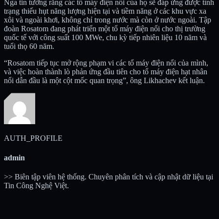
Nga tin tưởng rằng các tổ máy điện nổi của họ sẽ đáp ứng được tình
trạng thiếu hụt năng lượng hiện tại và tiềm năng ở các khu vực xa
xôi và ngoài khơi, không chỉ trong nước mà còn ở nước ngoài. Tập
đoàn Rosatom đang phát triển một tổ máy điện nổi cho thị trường
quốc tế với công suất 100 MWe, chu kỳ tiếp nhiên liệu 10 năm và
tuổi thọ 60 năm.
“Rosatom tiếp tục mở rộng phạm vi các tổ máy điện nổi của mình,
và việc hoàn thành lò phản ứng đầu tiên cho tổ máy điện hạt nhân
nổi dẫn đầu là một cột mốc quan trọng”, ông Likhachev kết luận.
AUTH_PROFILE
admin
>> Biên tập viên hệ thống. Chuyên phân tích và cập nhật dữ liệu tại
Tin Công Nghệ Việt.