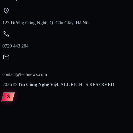
location_on
123 Đường Công Nghệ, Q. Cầu Giấy, Hà Nội
call
0729 443 264
mail
contact@technews.com
2026
©
Tin Công Nghệ Việt
. ALL RIGHTS RESERVED.
keyboard_double_arrow_up