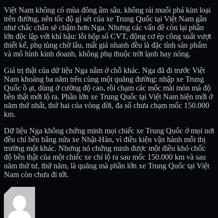
Việt Nam không có mùa đông âm sâu, không rải muối phá kim loại
trên đường, nên tốc độ gỉ sét của xe Trung Quốc tại Việt Nam gần
như chắc chắn sẽ chậm hơn Nga. Nhưng các vấn đề còn lại phần
lớn độc lập với khí hậu: lỗi hộp số CVT, động cơ ép công suất vượt
thiết kế, phụ tùng chờ lâu, mất giá nhanh đều là đặc tính sản phẩm
và mô hình kinh doanh, không phụ thuộc trời lạnh hay nóng.
Giá trị thật của dữ liệu Nga nằm ở chỗ khác. Nga đã đi trước Việt
Nam khoảng ba năm trên cùng một quãng đường: nhập xe Trung
Quốc ồ ạt, dùng ở cường độ cao, rồi chạm các mốc mài mòn mà độ
bền thật mới lộ ra. Phần lớn xe Trung Quốc tại Việt Nam hiện mới ở
năm thứ nhất, thứ hai của vòng đời, đa số chưa chạm mốc 150.000
km.
Dữ liệu Nga không chứng minh mọi chiếc xe Trung Quốc ở mọi nơi
đều chỉ bền bằng nửa xe Nhật-Hàn, vì điều kiện vận hành mỗi thị
trường một khác. Nhưng nó chứng minh được một điều khó chối:
độ bền thật của một chiếc xe chỉ lộ ra sau mốc 150.000 km và sau
năm thứ tư, thứ năm, là quãng mà phần lớn xe Trung Quốc tại Việt
Nam còn chưa đi tới.