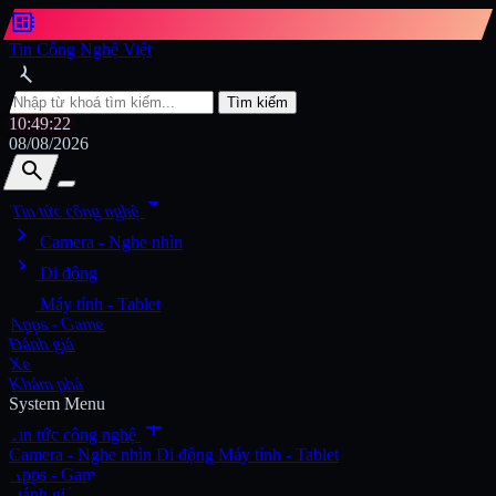
developer_board
Tin Công Nghệ Việt
search
Tìm kiếm
10:49:23
08/08/2026
search
search
arrow_drop_down
Tin tức công nghệ
chevron_right
Tìm kiếm
Camera - Nghe nhìn
chevron_right
Di động
chevron_right
Máy tính - Tablet
Apps - Game
Đánh giá
Xe
Khám phá
System Menu
add
Tin tức công nghệ
Camera - Nghe nhìn
Di động
Máy tính - Tablet
Apps - Game
Đánh giá