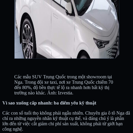
Các mẫu SUV Trung Quốc trong một showroom tại
Nga. Trong đội xe taxi, nơi xe Trung Quốc chiếm 70
đến 80%, độ bền thực tế lộ ra nhanh hơn bất kỳ thị
trường nào khác. Ảnh: Izvestia.
Vì sao xuống cấp nhanh: ba điểm yếu kỹ thuật
Các con số tuổi thọ không phải ngẫu nhiên. Chuyên gia ô tô Nga đã
chỉ ra những nguyên nhân kỹ thuật cụ thể, và đáng chú ý là phần
lớn đến từ việc cắt giảm chi phí sản xuất, không phải từ giới hạn
công nghệ.