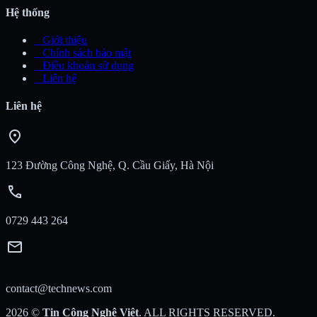
Hệ thống
_
Giới thiệu
_
Chính sách bảo mật
_
Điều khoản sử dụng
_
Liên hệ
Liên hệ
location_on
123 Đường Công Nghệ, Q. Cầu Giấy, Hà Nội
call
0729 443 264
mail
contact@technews.com
2026
©
Tin Công Nghệ Việt
. ALL RIGHTS RESERVED.