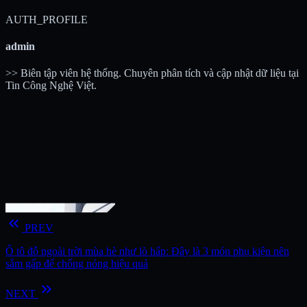
AUTH_PROFILE
admin
>> Biên tập viên hệ thống. Chuyên phân tích và cập nhật dữ liệu tại
Tin Công Nghệ Việt.
keyboard_double_arrow_left
PREV
Ô tô đỗ ngoài trời mùa hè như lò hấp: Đây là 3 món phụ kiện nên
sắm gấp để chống nóng hiệu quả
keyboard_double_arrow_right
NEXT