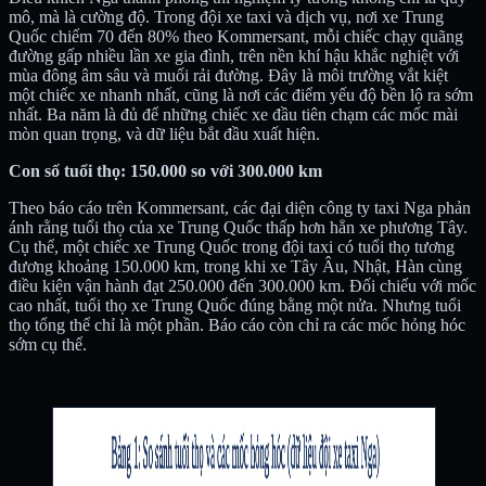
mô, mà là cường độ. Trong đội xe taxi và dịch vụ, nơi xe Trung
Quốc chiếm 70 đến 80% theo Kommersant, mỗi chiếc chạy quãng
đường gấp nhiều lần xe gia đình, trên nền khí hậu khắc nghiệt với
mùa đông âm sâu và muối rải đường. Đây là môi trường vắt kiệt
một chiếc xe nhanh nhất, cũng là nơi các điểm yếu độ bền lộ ra sớm
nhất. Ba năm là đủ để những chiếc xe đầu tiên chạm các mốc mài
mòn quan trọng, và dữ liệu bắt đầu xuất hiện.
Con số tuổi thọ: 150.000 so với 300.000 km
Theo báo cáo trên Kommersant, các đại diện công ty taxi Nga phản
ánh rằng tuổi thọ của xe Trung Quốc thấp hơn hẳn xe phương Tây.
Cụ thể, một chiếc xe Trung Quốc trong đội taxi có tuổi thọ tương
đương khoảng 150.000 km, trong khi xe Tây Âu, Nhật, Hàn cùng
điều kiện vận hành đạt 250.000 đến 300.000 km. Đối chiếu với mốc
cao nhất, tuổi thọ xe Trung Quốc đúng bằng một nửa. Nhưng tuổi
thọ tổng thể chỉ là một phần. Báo cáo còn chỉ ra các mốc hỏng hóc
sớm cụ thể.