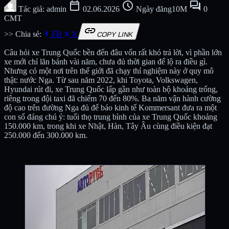
calendar_today
schedule
forum
Tác giả: admin
02.06.2026
Ngày đăng10M
0
CMT
link
>> Chia sẻ:
FB
X
COPY LINK
Câu hỏi xe Trung Quốc bền đến đâu vốn rất khó trả lời, vì phần lớn
xe mới chỉ lăn bánh vài năm, chưa đủ thời gian để lộ ra điều gì.
Nhưng có một nơi trên thế giới đã chạy thí nghiệm này ở quy mô
thật: nước Nga. Từ sau năm 2022, khi Toyota, Volkswagen,
Hyundai rút đi, xe Trung Quốc lấp gần như toàn bộ khoảng trống,
riêng trong đội taxi đã chiếm 70 đến 80%. Ba năm vận hành cường
độ cao trên đường Nga đủ để báo kinh tế Kommersant đưa ra một
con số đáng chú ý: tuổi thọ trung bình của xe Trung Quốc khoảng
150.000 km, trong khi xe Nhật, Hàn, Tây Âu cùng điều kiện đạt
250.000 đến 300.000 km.