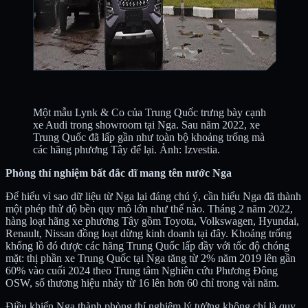
Một mẫu Lynk & Co của Trung Quốc trưng bày cạnh
xe Audi trong showroom tại Nga. Sau năm 2022, xe
Trung Quốc đã lấp gần như toàn bộ khoảng trống mà
các hãng phương Tây để lại. Ảnh: Izvestia.
Phòng thí nghiệm bất đắc dĩ mang tên nước Nga
Để hiểu vì sao dữ liệu từ Nga lại đáng chú ý, cần hiểu Nga đã thành
một phép thử độ bền quy mô lớn như thế nào. Tháng 2 năm 2022,
hàng loạt hãng xe phương Tây gồm Toyota, Volkswagen, Hyundai,
Renault, Nissan đồng loạt dừng kinh doanh tại đây. Khoảng trống
khổng lồ đó được các hãng Trung Quốc lấp đầy với tốc độ chóng
mặt: thị phần xe Trung Quốc tại Nga tăng từ 2% năm 2019 lên gần
60% vào cuối 2024 theo Trung tâm Nghiên cứu Phương Đông
OSW, số thương hiệu nhảy từ 16 lên hơn 60 chỉ trong vài năm.
Điều khiến Nga thành phòng thí nghiệm lý tưởng không chỉ là quy