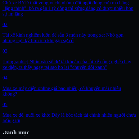
Chủ xe BYD thất vọng vì chi nhánh đột ngột đóng cửa mà hãng
"lặng thinh": bỏ ra gần 1 tỷ đồng thì xứng đáng có được nhiều hơn
sự im lặng
02
Tài xế kinh nghiệm luôn để sẵn 3 món này trong xe: Nhỏ gọn
nhưng cực kỳ hữu ích khi gặp sự cố
03
[Infographic] Nhìn vào số dư tài khoản của tài xế công nghệ chạy
xe điện, ta thấy ngay tại sao họ lại "chuyển đổi xanh"
04
Mua xe máy điện online giá bao nhiêu, có khuyến mãi nhiều
không?
05
Mua xe dễ, nuôi xe khó: Đây là bóc tách tài chính nhiều người chưa
lường tới
Danh mục