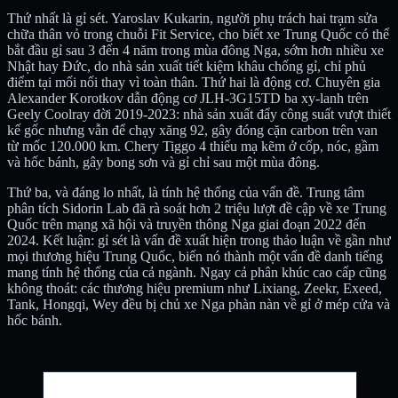
Thứ nhất là gỉ sét. Yaroslav Kukarin, người phụ trách hai trạm sửa
chữa thân vỏ trong chuỗi Fit Service, cho biết xe Trung Quốc có thể
bắt đầu gỉ sau 3 đến 4 năm trong mùa đông Nga, sớm hơn nhiều xe
Nhật hay Đức, do nhà sản xuất tiết kiệm khâu chống gỉ, chỉ phủ
điểm tại mối nối thay vì toàn thân. Thứ hai là động cơ. Chuyên gia
Alexander Korotkov dẫn động cơ JLH-3G15TD ba xy-lanh trên
Geely Coolray đời 2019-2023: nhà sản xuất đẩy công suất vượt thiết
kế gốc nhưng vẫn để chạy xăng 92, gây đóng cặn carbon trên van
từ mốc 120.000 km. Chery Tiggo 4 thiếu mạ kẽm ở cốp, nóc, gầm
và hốc bánh, gây bong sơn và gỉ chỉ sau một mùa đông.
Thứ ba, và đáng lo nhất, là tính hệ thống của vấn đề. Trung tâm
phân tích Sidorin Lab đã rà soát hơn 2 triệu lượt đề cập về xe Trung
Quốc trên mạng xã hội và truyền thông Nga giai đoạn 2022 đến
2024. Kết luận: gỉ sét là vấn đề xuất hiện trong thảo luận về gần như
mọi thương hiệu Trung Quốc, biến nó thành một vấn đề danh tiếng
mang tính hệ thống của cả ngành. Ngay cả phân khúc cao cấp cũng
không thoát: các thương hiệu premium như Lixiang, Zeekr, Exeed,
Tank, Hongqi, Wey đều bị chủ xe Nga phàn nàn về gỉ ở mép cửa và
hốc bánh.