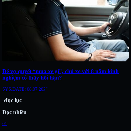
Để vợ quyết “mua xe gì”, chủ xe với 8 năm kinh
nghiệm có thấy hối hận?
SYS.DATE: 08.07.2026
Mục lục
Đọc nhiều
01