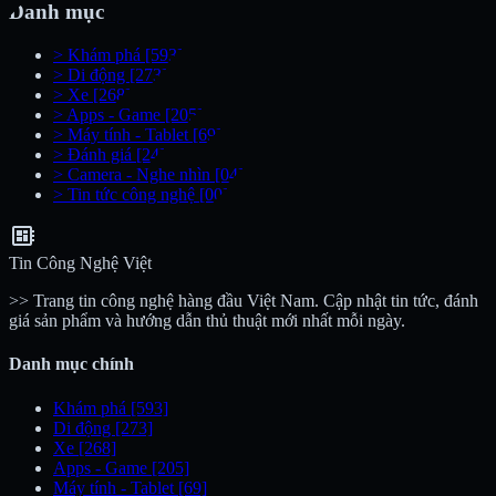
Danh mục
>
Khám phá
[593]
>
Di động
[273]
>
Xe
[268]
>
Apps - Game
[205]
>
Máy tính - Tablet
[69]
>
Đánh giá
[24]
>
Camera - Nghe nhìn
[04]
>
Tin tức công nghệ
[00]
developer_board
Tin Công Nghệ Việt
>> Trang tin công nghệ hàng đầu Việt Nam. Cập nhật tin tức, đánh
giá sản phẩm và hướng dẫn thủ thuật mới nhất mỗi ngày.
Danh mục chính
Khám phá
[593]
Di động
[273]
Xe
[268]
Apps - Game
[205]
Máy tính - Tablet
[69]