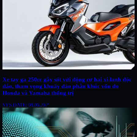
Xe tay ga 250cc gây sốt với động cơ hai xi-lanh độc
đáo, tham vọng khuấy đảo phân khúc vốn do
Honda và Yamaha thống trị
SYS.DATE: 08.06.2026