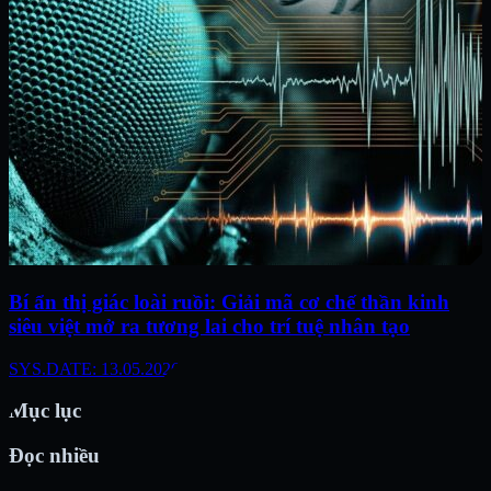
Bí ẩn thị giác loài ruồi: Giải mã cơ chế thần kinh
siêu việt mở ra tương lai cho trí tuệ nhân tạo
SYS.DATE: 13.05.2026
Mục lục
Đọc nhiều