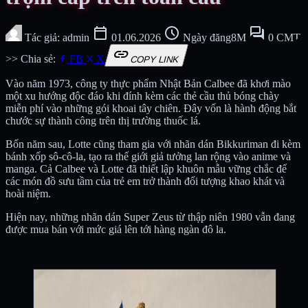
calendar_today
schedule
forum
Tác giả: admin
01.06.2026
Ngày đăng8M
0 CMT
link
>> Chia sẻ:
FB
X
COPY LINK
Vào năm 1973, công ty thực phẩm Nhật Bản Calbee đã khơi mào
một xu hướng độc đáo khi đính kèm các thẻ cầu thủ bóng chày
miễn phí vào những gói khoai tây chiên. Đây vốn là hành động bắt
chước sự thành công trên thị trường thuốc lá.
Bốn năm sau, Lotte cũng tham gia với nhãn dán Bikkuriman đi kèm
bánh xốp sô-cô-la, tạo ra thế giới giả tưởng lan rộng vào anime và
manga. Cả Calbee và Lotte đã thiết lập khuôn mẫu vững chắc để
các món đồ sưu tầm của trẻ em trở thành đối tượng khao khát và
hoài niệm.
Hiện nay, những nhãn dán Super Zeus từ thập niên 1980 vẫn đang
được mua bán với mức giá lên tới hàng ngàn đô la.