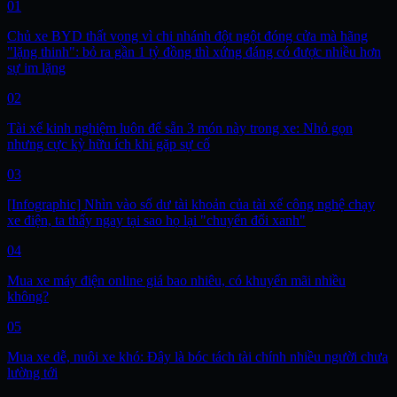
01
Chủ xe BYD thất vọng vì chi nhánh đột ngột đóng cửa mà hãng
"lặng thinh": bỏ ra gần 1 tỷ đồng thì xứng đáng có được nhiều hơn
sự im lặng
02
Tài xế kinh nghiệm luôn để sẵn 3 món này trong xe: Nhỏ gọn
nhưng cực kỳ hữu ích khi gặp sự cố
03
[Infographic] Nhìn vào số dư tài khoản của tài xế công nghệ chạy
xe điện, ta thấy ngay tại sao họ lại "chuyển đổi xanh"
04
Mua xe máy điện online giá bao nhiêu, có khuyến mãi nhiều
không?
05
Mua xe dễ, nuôi xe khó: Đây là bóc tách tài chính nhiều người chưa
lường tới