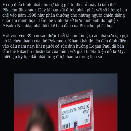
Ví dụ điển hình nhất cho sự tăng giá trị điên rồ này là tấm thẻ
Pikachu Illustrator. Đây là báu vật được phân phát với số lượng hạn
chế vào năm 1998 như phần thưởng cho những người chiến thắng
cuộc thi minh họa. Tấm thẻ vinh dự sở hữu hình ảnh do nghệ sĩ
Atsuko Nishida, nhà thiết kế ban đầu của Pikachu, phác họa.
Với vỏn vẹn 39 bản sao được biết là còn tồn tại, các nhà sưu tập gọi
nó là chén thánh của thẻ Pokemon. Khao khát đó lên đến đỉnh điểm
vào đầu năm nay, khi người có sức ảnh hưởng Logan Paul đã bán
tấm thẻ Pikachu Illustrator của mình với giá 16.492 triệu đô la Mỹ,
thiết lập kỷ lục đắt nhất từng được bán ra trong lịch sử.