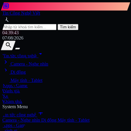
developer_board
Tin Công Nghệ Việt
search
Tìm kiếm
04:39:45
07/08/2026
search
search
arrow_drop_down
Tin tức công nghệ
chevron_right
Tìm kiếm
Camera - Nghe nhìn
chevron_right
Di động
chevron_right
Máy tính - Tablet
Apps - Game
Đánh giá
Xe
Khám phá
System Menu
add
Tin tức công nghệ
Camera - Nghe nhìn
Di động
Máy tính - Tablet
Apps - Game
Đánh giá