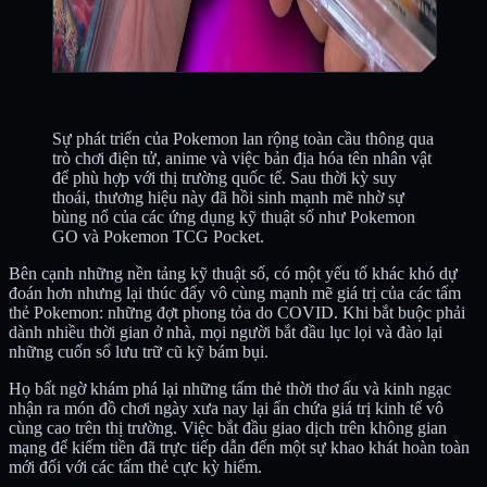
Sự phát triển của Pokemon lan rộng toàn cầu thông qua
trò chơi điện tử, anime và việc bản địa hóa tên nhân vật
để phù hợp với thị trường quốc tế. Sau thời kỳ suy
thoái, thương hiệu này đã hồi sinh mạnh mẽ nhờ sự
bùng nổ của các ứng dụng kỹ thuật số như Pokemon
GO và Pokemon TCG Pocket.
Bên cạnh những nền tảng kỹ thuật số, có một yếu tố khác khó dự
đoán hơn nhưng lại thúc đẩy vô cùng mạnh mẽ giá trị của các tấm
thẻ Pokemon: những đợt phong tỏa do COVID. Khi bắt buộc phải
dành nhiều thời gian ở nhà, mọi người bắt đầu lục lọi và đào lại
những cuốn sổ lưu trữ cũ kỹ bám bụi.
Họ bất ngờ khám phá lại những tấm thẻ thời thơ ấu và kinh ngạc
nhận ra món đồ chơi ngày xưa nay lại ẩn chứa giá trị kinh tế vô
cùng cao trên thị trường. Việc bắt đầu giao dịch trên không gian
mạng để kiếm tiền đã trực tiếp dẫn đến một sự khao khát hoàn toàn
mới đối với các tấm thẻ cực kỳ hiếm.