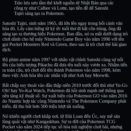
Trào lưu sưu tầm thẻ khởi nguồn từ Nhật Bản qua các
công ty như Calbee và Lotte, tạo tiền đề để Satoshi
Tajiri sáng tạo ra Pokemon.
Satoshi Tajiri, sinh năm 1965, đã lớn lên ngay trong bối cảnh văn
hóa đó. Lấy cảm hứng từ ký ức tuổi thơ đi bắt côn trùng, ông đã
sáng tạo ra thương hiệu Pokemon. Ban đầu, nó ra mắt dưới dạng trò
chơi dành cho hệ máy Nintendo Game Boy vào năm 1996 với tên
gọi Pocket Monsters Red và Green, theo sau là trò chơi thẻ bài giao
dịch.
Bộ phim anime năm 1997 với nhân vật chính Satoshi cùng sự nổi
lên của biểu tượng Pikachu đã đưa tên tuổi này vươn xa. Nhằm tiến
ra toàn cầu, trò chơi đổi tên thành Pokemon vào năm 1998, kèm
theo việc Anh hóa tên các nhân vật như Ash hay Meowth.
Bất chấp suy thoái vào đầu thập niên 2010 trước đối thủ như Yu-Gi-
Oh! hay Yo-Kai Watch, Pokemon đã hồi sinh mạnh mẽ thông qua
nền tảng kỹ thuật số. Sự xuất hiện của Pokemon GO vào năm 2016
do Niantic hợp tác cùng Nintendo và The Pokemon Company phát
triển, đã thu hút hơn 500 triệu lượt tải xuống.
Nó khiến người chơi khắp nơi, từ Đài Loan đến Úc, say mê săn
lùng quái vật như Kangaskhan. Sự ra đời của Pokemon TCG
Pocket vào năm 2024 tiếp tục số hóa trải nghiệm chơi bài, nhưng