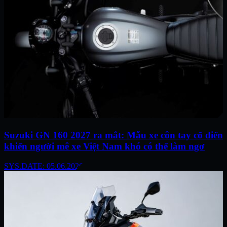
Suzuki GN 160 2027 ra mắt: Mẫu xe côn tay cổ điển
khiến người mê xe Việt Nam khó có thể làm ngơ
SYS.DATE: 05.06.2026