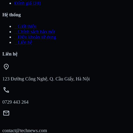
Đánh giá
[24]
Hệ thống
_
Giới thiệu
_
Chính sách bảo mật
_
Điều khoản sử dụng
_
Liên hệ
Liên hệ
location_on
123 Đường Công Nghệ, Q. Cầu Giấy, Hà Nội
call
0729 443 264
mail
contact@technews.com