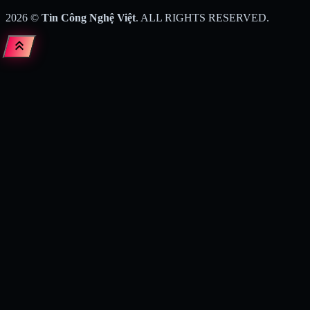
2026
©
Tin Công Nghệ Việt
. ALL RIGHTS RESERVED.
keyboard_double_arrow_up