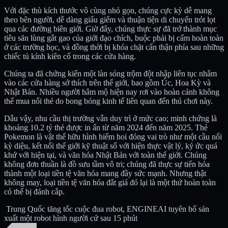
Với đặc thù kích thước vô cùng nhỏ gọn, chúng cực kỳ dễ mang
theo bên người, dễ dàng giấu giếm và thuận tiện di chuyển trót lọt
qua các đường biên giới. Giờ đây, chúng thực sự đã trở thành mục
tiêu săn lùng gắt gao của giới đạo chích, buộc phải bị cấm hoàn toàn
ở các trường học, và đồng thời bị khóa chặt cẩn thận phía sau những
chiếc tủ kính kiên cố trong các cửa hàng.
Chúng ta đã chứng kiến một làn sóng trộm đột nhập liên tục nhắm
vào các cửa hàng sở thích trên thế giới, bao gồm Úc, Hoa Kỳ và
Nhật Bản. Nhiều người hâm mộ hiện nay rơi vào hoàn cảnh không
thể mua nổi thẻ do bong bóng kinh tế liên quan đến thú chơi này.
Dẫu vậy, nhu cầu thị trường vẫn duy trì ở mức cao; minh chứng là
khoảng 10.2 tỷ thẻ được in ấn từ năm 2024 đến năm 2025. Thẻ
Pokemon là vật thể hữu hình hiếm hoi đóng vai trò như một cầu nối
kỳ diệu, kết nối thế giới kỹ thuật số với hiện thực vật lý, ký ức quá
khứ với hiện tại, và văn hóa Nhật Bản với toàn thế giới. Chúng
không đơn thuần là đồ sưu tầm vô tri; chúng đã thực sự tiến hóa
thành một loại tiền tệ văn hóa mang đầy sức mạnh. Nhưng thật
không may, loại tiền tệ văn hóa đắt giá đó lại là một thứ hoàn toàn
có thể bị đánh cắp.
Trung Quốc tăng tốc cuộc đua robot, ENGINEAI tuyên bố sản
xuất một robot hình người cứ sau 15 phút