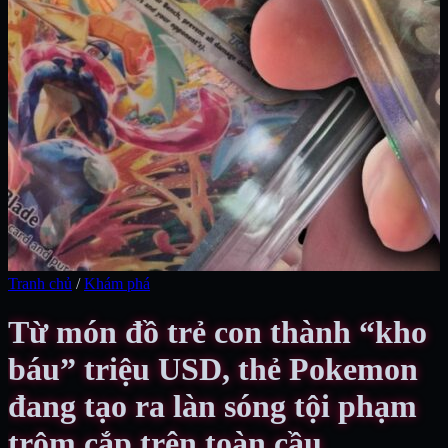
Tranh chủ
/
Khám phá
Từ món đồ trẻ con thành “kho
báu” triệu USD, thẻ Pokemon
đang tạo ra làn sóng tội phạm
trộm cắp trên toàn cầu