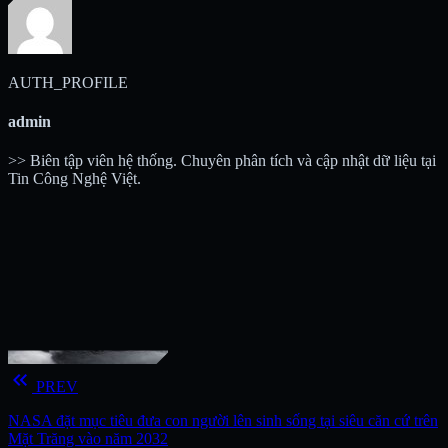
AUTH_PROFILE
admin
>> Biên tập viên hệ thống. Chuyên phân tích và cập nhật dữ liệu tại
Tin Công Nghệ Việt.
keyboard_double_arrow_left
PREV
NASA đặt mục tiêu đưa con người lên sinh sống tại siêu căn cứ trên
Mặt Trăng vào năm 2032