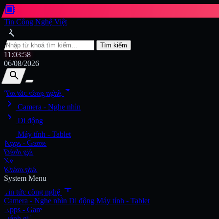
developer_board
Tin Công Nghệ Việt
search
Tìm kiếm
11:04:00
06/08/2026
search
search
arrow_drop_down
Tin tức công nghệ
chevron_right
Tìm kiếm
Camera - Nghe nhìn
chevron_right
Di động
chevron_right
Máy tính - Tablet
Apps - Game
Đánh giá
Xe
Khám phá
System Menu
add
Tin tức công nghệ
Camera - Nghe nhìn
Di động
Máy tính - Tablet
Apps - Game
Đánh giá