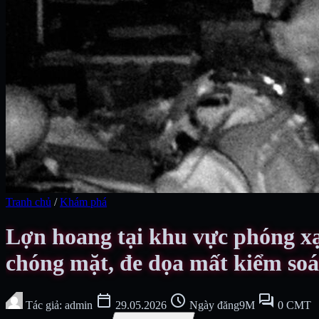
Tranh chủ
/
Khám phá
Lợn hoang tại khu vực phóng xạ
chóng mặt, đe dọa mất kiểm soá
calendar_today
schedule
forum
Tác giả: admin
29.05.2026
Ngày đăng9M
0 CMT