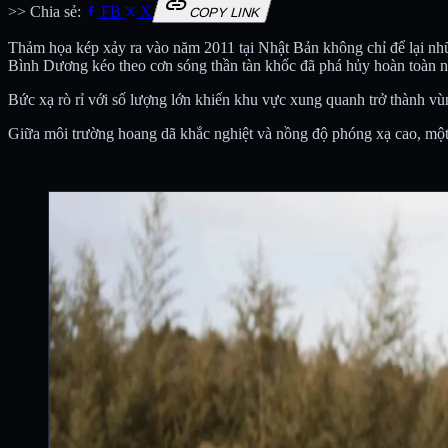
link
>> Chia sẻ:
FB
X
COPY LINK
Thảm họa kép xảy ra vào năm 2011 tại Nhật Bản không chỉ để lại nhữn
Bình Dương kéo theo cơn sóng thần tàn khốc đã phá hủy hoàn toàn n
Bức xạ rò rỉ với số lượng lớn khiến khu vực xung quanh trở thành vùng
Giữa môi trường hoang dã khắc nghiệt và nồng độ phóng xạ cao, một di