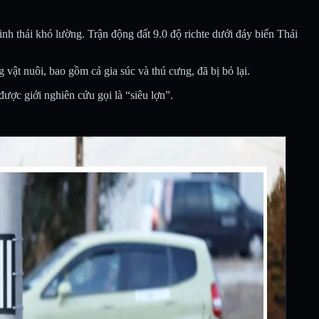
h thái khó lường. Trận động đất 9.0 độ richte dưới đáy biển Thái
 vật nuôi, bao gồm cả gia súc và thú cưng, đã bị bỏ lại.
ược giới nghiên cứu gọi là “siêu lợn”.