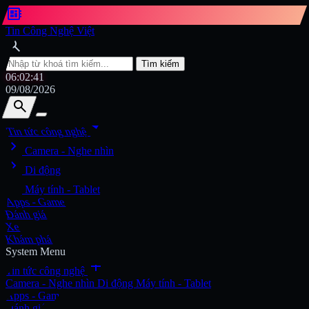
developer_board
Tin Công Nghệ Việt
search
Tìm kiếm
06:02:43
09/08/2026
search
search
arrow_drop_down
Tin tức công nghệ
chevron_right
Tìm kiếm
Camera - Nghe nhìn
chevron_right
Di động
chevron_right
Máy tính - Tablet
Apps - Game
Đánh giá
Xe
Khám phá
System Menu
add
Tin tức công nghệ
Camera - Nghe nhìn
Di động
Máy tính - Tablet
Apps - Game
Đánh giá