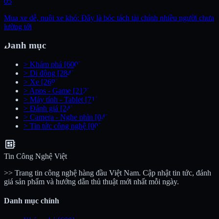
05
Mua xe dễ, nuôi xe khó: Đây là bóc tách tài chính nhiều người chưa
lường tới
Danh mục
>
Khám phá
[600]
>
Di động
[284]
>
Xe
[269]
>
Apps - Game
[212]
>
Máy tính - Tablet
[71]
>
Đánh giá
[24]
>
Camera - Nghe nhìn
[04]
>
Tin tức công nghệ
[00]
developer_board
Tin Công Nghệ Việt
>> Trang tin công nghệ hàng đầu Việt Nam. Cập nhật tin tức, đánh
giá sản phẩm và hướng dẫn thủ thuật mới nhất mỗi ngày.
Danh mục chính