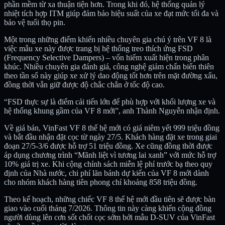
phần mềm từ xa thuận tiện hơn. Trong khi đó, hệ thống quản lý
nhiệt tích hợp ITM giúp đảm bảo hiệu suất của xe đạt mức tối đa và
bảo vệ tuổi thọ pin.
Một trong những điểm khiến nhiều chuyên gia chú ý trên VF 8 là
việc mẫu xe này được trang bị hệ thống treo thích ứng FSD
(Frequency Selective Dampers) – vốn hiếm xuất hiện trong phân
khúc. Nhiều chuyên gia đánh giá, công nghệ giảm chấn biến thiên
theo tần số này giúp xe xử lý dao động tốt hơn trên mặt đường xấu,
đồng thời vẫn giữ được độ chắc chắn ở tốc độ cao.
“FSD thực sự là điểm cải tiến lớn để phù hợp với khối lượng xe và
hệ thống khung gầm của VF 8 mới”, anh Thành Nguyễn nhận định.
Về giá bán, VinFast VF 8 thế hệ mới có giá niêm yết 999 triệu đồng
và bắt đầu nhận đặt cọc từ ngày 27/5. Khách hàng đặt xe trong giai
đoạn 27/5-3/6 được hỗ trợ 51 triệu đồng. Xe cũng đồng thời được
áp dụng chương trình “Mãnh liệt vì tương lai xanh” với mức hỗ trợ
10% giá trị xe. Khi cộng chính sách miễn lệ phí trước bạ theo quy
định của Nhà nước, chi phí lăn bánh dự kiến của VF 8 mới dành
cho nhóm khách hàng tiên phong chỉ khoảng 858 triệu đồng.
Theo kế hoạch, những chiếc VF 8 thế hệ mới đầu tiên sẽ được bàn
giao vào cuối tháng 7/2026. Thông tin này càng khiến cộng đồng
người dùng lên cơn sốt chốt cọc sớm bởi mẫu D-SUV của VinFast