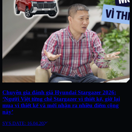
Chuyên gia đánh giá Hyundai Stargazer 2026:
‘Người Việt từng chê Stargazer vì thiết kế, giờ lại
mua vì thiết kế và mới nhận ra nhiều điểm cộng
này’
SYS.DATE: 16.04.2026