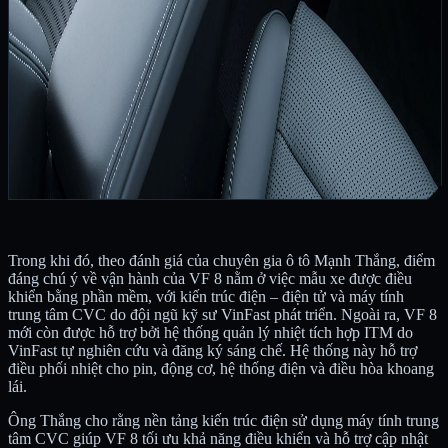
Trong khi đó, theo đánh giá của chuyên gia ô tô Mạnh Thắng, điểm
đáng chú ý về vận hành của VF 8 nằm ở việc mẫu xe được điều
khiển bằng phần mềm, với kiến trúc điện – điện tử và máy tính
trung tâm CVC do đội ngũ kỹ sư VinFast phát triển. Ngoài ra, VF 8
mới còn được hỗ trợ bởi hệ thống quản lý nhiệt tích hợp ITM do
VinFast tự nghiên cứu và đăng ký sáng chế. Hệ thống này hỗ trợ
điều phối nhiệt cho pin, động cơ, hệ thống điện và điều hòa khoang
lái.
Ông Thắng cho rằng nền tảng kiến trúc điện sử dụng máy tính trung
tâm CVC giúp VF 8 tối ưu khả năng điều khiển và hỗ trợ cập nhật