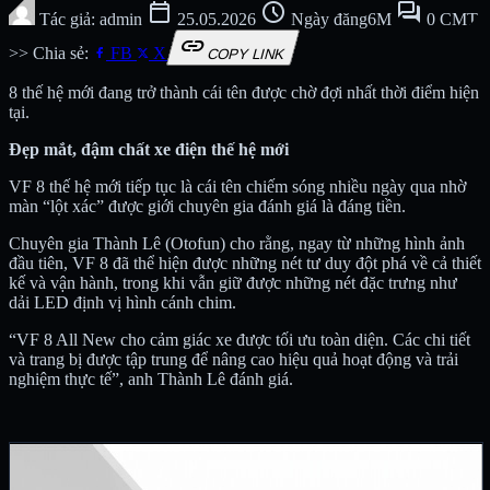
calendar_today
schedule
forum
Tác giả: admin
25.05.2026
Ngày đăng6M
0 CMT
link
>> Chia sẻ:
FB
X
COPY LINK
8 thế hệ mới đang trở thành cái tên được chờ đợi nhất thời điểm hiện
tại.
Đẹp mắt, đậm chất xe điện thế hệ mới
VF 8 thế hệ mới tiếp tục là cái tên chiếm sóng nhiều ngày qua nhờ
màn “lột xác” được giới chuyên gia đánh giá là đáng tiền.
Chuyên gia Thành Lê (Otofun) cho rằng, ngay từ những hình ảnh
đầu tiên, VF 8 đã thể hiện được những nét tư duy đột phá về cả thiết
kế và vận hành, trong khi vẫn giữ được những nét đặc trưng như
dải LED định vị hình cánh chim.
“VF 8 All New cho cảm giác xe được tối ưu toàn diện. Các chi tiết
và trang bị được tập trung để nâng cao hiệu quả hoạt động và trải
nghiệm thực tế”, anh Thành Lê đánh giá.