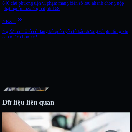
640 chủ phương tiện vi phạm mang biển số sau nhanh chóng nộp
phạt nguội theo Nghị định 168
keyboard_double_arrow_right
NEXT
Người mua ô tô có đang bỏ quên yếu tố bảo dưỡng và phụ tùng khi
cân nhắc chọn xe?
Dữ liệu liên quan