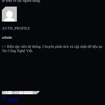
sẽ sớm về tay người dùng.
AUTH_PROFILE
admin
>> Biên tập viên hệ thống. Chuyên phân tích và cập nhật dữ liệu tại
Tin Công Nghệ Việt.
keyboard_double_arrow_left
PREV