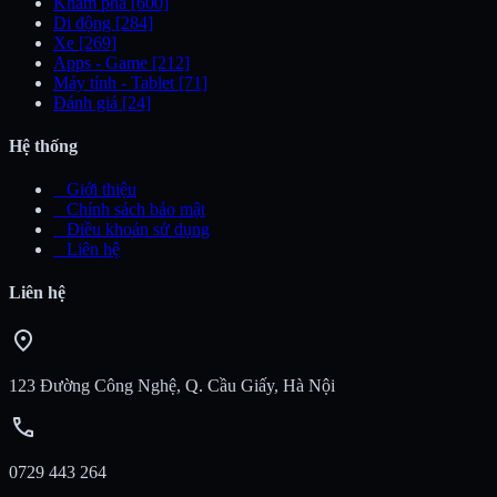
Khám phá
[600]
Di động
[284]
Xe
[269]
Apps - Game
[212]
Máy tính - Tablet
[71]
Đánh giá
[24]
Hệ thống
_
Giới thiệu
_
Chính sách bảo mật
_
Điều khoản sử dụng
_
Liên hệ
Liên hệ
location_on
123 Đường Công Nghệ, Q. Cầu Giấy, Hà Nội
call
0729 443 264