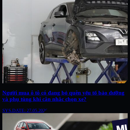
Người mua ô tô có đang bỏ quên yếu tố bảo dưỡng
và phụ tùng khi cân nhắc chọn xe?
SYS.DATE: 27.05.2026