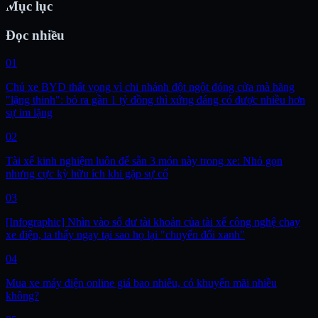
Mục lục
Đọc nhiều
01
Chủ xe BYD thất vọng vì chi nhánh đột ngột đóng cửa mà hãng
"lặng thinh": bỏ ra gần 1 tỷ đồng thì xứng đáng có được nhiều hơn
sự im lặng
02
Tài xế kinh nghiệm luôn để sẵn 3 món này trong xe: Nhỏ gọn
nhưng cực kỳ hữu ích khi gặp sự cố
03
[Infographic] Nhìn vào số dư tài khoản của tài xế công nghệ chạy
xe điện, ta thấy ngay tại sao họ lại "chuyển đổi xanh"
04
Mua xe máy điện online giá bao nhiêu, có khuyến mãi nhiều
không?