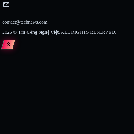
mail
contact@technews.com
2026
©
Tin Công Nghệ Việt
. ALL RIGHTS RESERVED.
keyboard_double_arrow_up