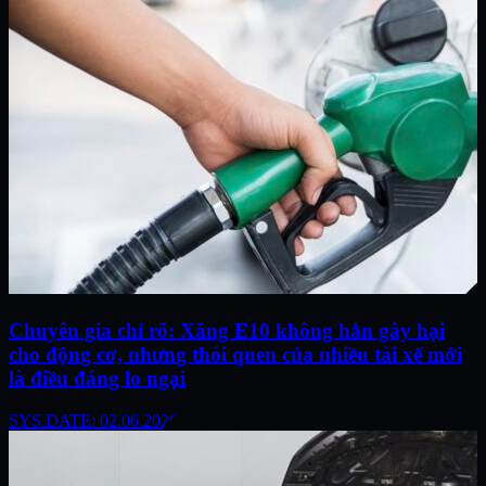
Chuyên gia chỉ rõ: Xăng E10 không hẳn gây hại
cho động cơ, nhưng thói quen của nhiều tài xế mới
là điều đáng lo ngại
SYS.DATE: 02.06.2026