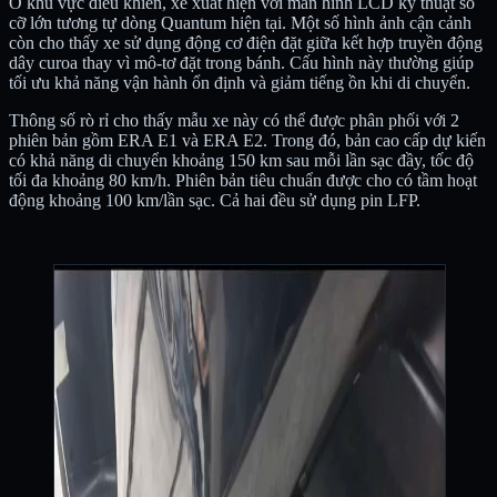
Ở khu vực điều khiển, xe xuất hiện với màn hình LCD kỹ thuật số
cỡ lớn tương tự dòng Quantum hiện tại. Một số hình ảnh cận cảnh
còn cho thấy xe sử dụng động cơ điện đặt giữa kết hợp truyền động
dây curoa thay vì mô-tơ đặt trong bánh. Cấu hình này thường giúp
tối ưu khả năng vận hành ổn định và giảm tiếng ồn khi di chuyển.
Thông số rò rỉ cho thấy mẫu xe này có thể được phân phối với 2
phiên bản gồm ERA E1 và ERA E2. Trong đó, bản cao cấp dự kiến
có khả năng di chuyển khoảng 150 km sau mỗi lần sạc đầy, tốc độ
tối đa khoảng 80 km/h. Phiên bản tiêu chuẩn được cho có tầm hoạt
động khoảng 100 km/lần sạc. Cả hai đều sử dụng pin LFP.