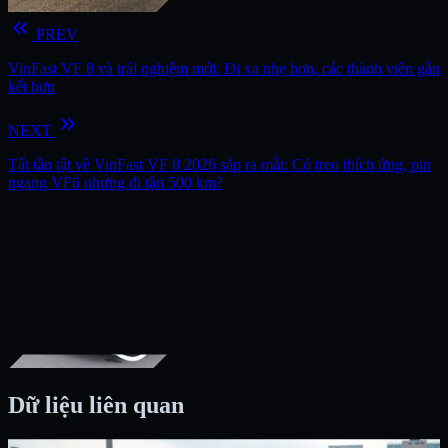
keyboard_double_arrow_left
PREV
VinFast VF 8 và trải nghiệm mới: Đi xa nhẹ hơn, các thành viên gắn
kết hơn
keyboard_double_arrow_right
NEXT
Tất tần tật về VinFast VF 8 2026 sắp ra mắt: Có treo thích ứng, pin
ngang VF6 nhưng đi tận 500 km?
Dữ liệu liên quan