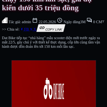
kiến dưới 35 triệu đồng
calendar_today
schedule
forum
Tác giả: admin
22.05.2026
Ngày đăng3M
0 CMT
link
>> Chia sẻ:
FB
X
COPY LINK
Dat Bike tiếp tục “nhá hàng” mẫu scooter điện mới trước ngày ra
mắt 22/5, gây chú ý với thiết kế thực dụng, cốp lớn cùng tầm vận
hành được đồn đoán lên tới 150 km mỗi lần sạc.