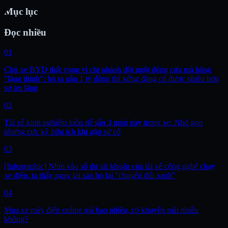
Mục lục
Đọc nhiều
01
Chủ xe BYD thất vọng vì chi nhánh đột ngột đóng cửa mà hãng
"lặng thinh": bỏ ra gần 1 tỷ đồng thì xứng đáng có được nhiều hơn
sự im lặng
02
Tài xế kinh nghiệm luôn để sẵn 3 món này trong xe: Nhỏ gọn
nhưng cực kỳ hữu ích khi gặp sự cố
03
[Infographic] Nhìn vào số dư tài khoản của tài xế công nghệ chạy
xe điện, ta thấy ngay tại sao họ lại "chuyển đổi xanh"
04
Mua xe máy điện online giá bao nhiêu, có khuyến mãi nhiều
không?