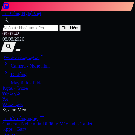
developer_board
Tin Công Nghệ Việt
search
Tìm kiếm
09:05:44
08/08/2026
search
search
arrow_drop_down
Tin tức công nghệ
chevron_right
Tìm kiếm
Camera - Nghe nhìn
chevron_right
Di động
chevron_right
Máy tính - Tablet
Apps - Game
Đánh giá
Xe
Khám phá
System Menu
add
Tin tức công nghệ
Camera - Nghe nhìn
Di động
Máy tính - Tablet
Apps - Game
Đánh giá