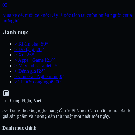
05
Mua xe dễ, nuôi xe khó: Đây là bóc tách tài chính nhiều người chưa
lường tới
Danh mục
>
Khám phá
[595]
>
Di động
[282]
>
Xe
[268]
>
Apps - Game
[210]
>
Máy tính - Tablet
[70]
>
Đánh giá
[24]
>
Camera - Nghe nhìn
[04]
>
Tin tức công nghệ
[00]
developer_board
Tin Công Nghệ Việt
>> Trang tin công nghệ hàng đầu Việt Nam. Cập nhật tin tức, đánh
giá sản phẩm và hướng dẫn thủ thuật mới nhất mỗi ngày.
Danh mục chính