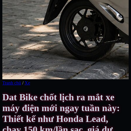
Tranh chủ
/
Xe
Dat Bike chốt lịch ra mắt xe
máy điện mới ngay tuần này:
Thiết kế như Honda Lead,
chạy 150 km/lần sạc, giá dự