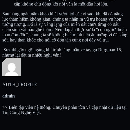
cấp không chủ động kết nối vẫn là một dấu hỏi lớn.
Sau hàng ngàn năm khao khát vươn tới các vì sao, khi đã có năng
lực thám hiểm không gian, chúng ta nhận ra vũ trụ hoang vu hơn
tưởng tượng. Đó là sự vắng lặng của miền đất chưa từng có dấu
chân sinh vật nào ghé thăm. Nếu đáp án thực sự là “con người hoàn
toàn đơn độc”, chúng ta sẽ không biết mình nên ăn mừng vì đã sống
sót, hay than khóc cho nỗi cô đơn tận cùng nơi đáy vũ trụ.
Suzuki gây ngỡ ngàng khi trình làng mẫu xe tay ga Burgman 15,
nhưng lại đặt ra nhiều nghi vấn!
AUTH_PROFILE
admin
>> Biên tập viên hệ thống. Chuyên phân tích và cập nhật dữ liệu tại
Tin Công Nghệ Việt.