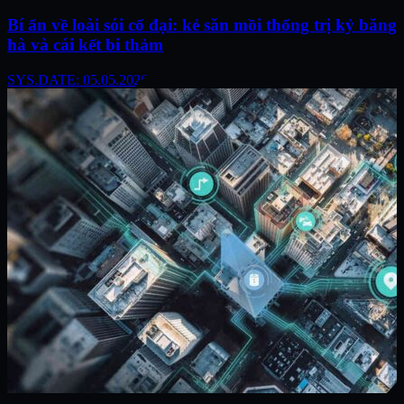
Bí ẩn về loài sói cổ đại: kẻ săn mồi thống trị kỷ băng
hà và cái kết bi thảm
SYS.DATE: 05.05.2026