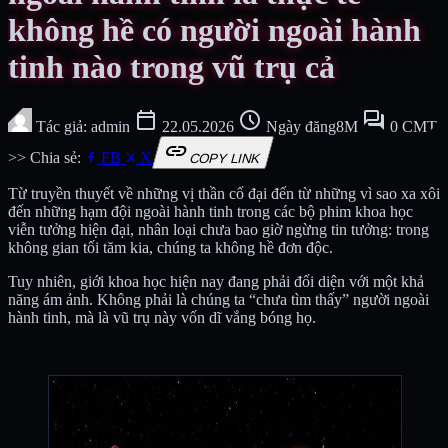
không hề có người ngoài hành
tinh nào trong vũ trụ cả
calendar_today
schedule
forum
Tác giả: admin
22.05.2026
Ngày đăng8M
0 CMT
link
>> Chia sẻ:
FB
X
COPY LINK
Từ truyền thuyết về những vị thần cổ đại đến từ những vì sao xa xôi
đến những hạm đội ngoài hành tinh trong các bộ phim khoa học
viễn tưởng hiện đại, nhân loại chưa bao giờ ngừng tin tưởng: trong
không gian tối tăm kia, chúng ta không hề đơn độc.
Tuy nhiên, giới khoa học hiện nay đang phải đối diện với một khả
năng ám ảnh. Không phải là chúng ta “chưa tìm thấy” người ngoài
hành tinh, mà là vũ trụ này vốn dĩ vắng bóng họ.