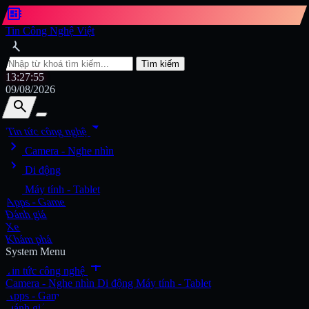
developer_board
Tin Công Nghệ Việt
search
Tìm kiếm
13:27:56
09/08/2026
search
search
arrow_drop_down
Tin tức công nghệ
chevron_right
Tìm kiếm
Camera - Nghe nhìn
chevron_right
Di động
chevron_right
Máy tính - Tablet
Apps - Game
Đánh giá
Xe
Khám phá
System Menu
add
Tin tức công nghệ
Camera - Nghe nhìn
Di động
Máy tính - Tablet
Apps - Game
Đánh giá