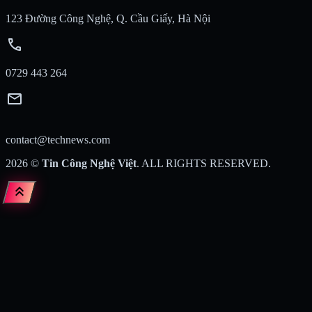
123 Đường Công Nghệ, Q. Cầu Giấy, Hà Nội
call
0729 443 264
mail
contact@technews.com
2026
©
Tin Công Nghệ Việt
. ALL RIGHTS RESERVED.
keyboard_double_arrow_up