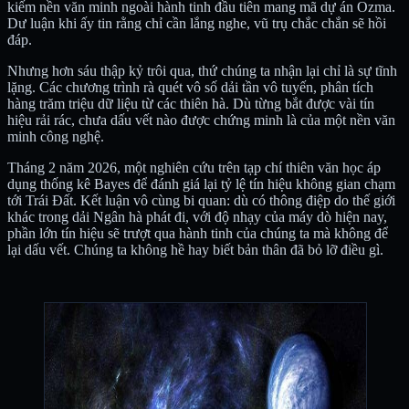
kiếm nền văn minh ngoài hành tinh đầu tiên mang mã dự án Ozma.
Dư luận khi ấy tin rằng chỉ cần lắng nghe, vũ trụ chắc chắn sẽ hồi
đáp.
Nhưng hơn sáu thập kỷ trôi qua, thứ chúng ta nhận lại chỉ là sự tĩnh
lặng. Các chương trình rà quét vô số dải tần vô tuyến, phân tích
hàng trăm triệu dữ liệu từ các thiên hà. Dù từng bắt được vài tín
hiệu rải rác, chưa dấu vết nào được chứng minh là của một nền văn
minh công nghệ.
Tháng 2 năm 2026, một nghiên cứu trên tạp chí thiên văn học áp
dụng thống kê Bayes để đánh giá lại tỷ lệ tín hiệu không gian chạm
tới Trái Đất. Kết luận vô cùng bi quan: dù có thông điệp do thế giới
khác trong dải Ngân hà phát đi, với độ nhạy của máy dò hiện nay,
phần lớn tín hiệu sẽ trượt qua hành tinh của chúng ta mà không để
lại dấu vết. Chúng ta không hề hay biết bản thân đã bỏ lỡ điều gì.