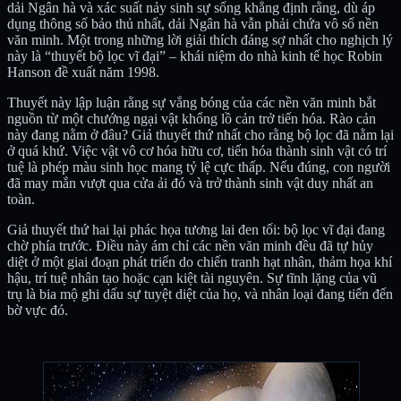
dải Ngân hà và xác suất nảy sinh sự sống khẳng định rằng, dù áp
dụng thông số bảo thủ nhất, dải Ngân hà vẫn phải chứa vô số nền
văn minh. Một trong những lời giải thích đáng sợ nhất cho nghịch lý
này là “thuyết bộ lọc vĩ đại” – khái niệm do nhà kinh tế học Robin
Hanson đề xuất năm 1998.
Thuyết này lập luận rằng sự vắng bóng của các nền văn minh bắt
nguồn từ một chướng ngại vật khổng lồ cản trở tiến hóa. Rào cản
này đang nằm ở đâu? Giả thuyết thứ nhất cho rằng bộ lọc đã nằm lại
ở quá khứ. Việc vật vô cơ hóa hữu cơ, tiến hóa thành sinh vật có trí
tuệ là phép màu sinh học mang tỷ lệ cực thấp. Nếu đúng, con người
đã may mắn vượt qua cửa ải đó và trở thành sinh vật duy nhất an
toàn.
Giả thuyết thứ hai lại phác họa tương lai đen tối: bộ lọc vĩ đại đang
chờ phía trước. Điều này ám chỉ các nền văn minh đều đã tự hủy
diệt ở một giai đoạn phát triển do chiến tranh hạt nhân, thảm họa khí
hậu, trí tuệ nhân tạo hoặc cạn kiệt tài nguyên. Sự tĩnh lặng của vũ
trụ là bia mộ ghi dấu sự tuyệt diệt của họ, và nhân loại đang tiến đến
bờ vực đó.