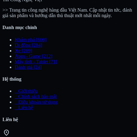
>> Trang tin công nghệ hàng đầu Việt Nam. Cập nhật tin tức, đánh
giá sản phẩm và hướng dẫn thủ thuật mới nhất mỗi ngày.
Danh mục chính
Khám phá
[600]
Di động
[284]
Xe
[269]
Apps - Game
[212]
Máy tính - Tablet
[71]
Đánh giá
[24]
Hệ thống
_
Giới thiệu
_
Chính sách bảo mật
_
Điều khoản sử dụng
_
Liên hệ
Liên hệ
location_on