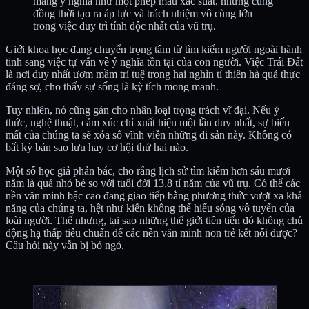
mang ý nghĩa như một phép màu xác suất, nhưng cũng
đồng thời tạo ra áp lực và trách nhiệm vô cùng lớn
trong việc duy trì tính độc nhất của vũ trụ.
Giới khoa học đang chuyển trọng tâm từ tìm kiếm người ngoài hành
tinh sang việc tự vấn về ý nghĩa tồn tại của con người. Việc Trái Đất
là nơi duy nhất ươm mầm trí tuệ trong hai nghìn tỉ thiên hà quả thực
đáng sợ, cho thấy sự sống là kỳ tích mong manh.
Tuy nhiên, nó cũng gán cho nhân loại trọng trách vĩ đại. Nếu ý
thức, nghệ thuật, cảm xúc chỉ xuất hiện một lần duy nhất, sự biến
mất của chúng ta sẽ xóa sổ vĩnh viễn những di sản này. Không có
bất kỳ bản sao lưu hay cơ hội thứ hai nào.
Một số học giả phản bác, cho rằng lịch sử tìm kiếm hơn sáu mươi
năm là quá nhỏ bé so với tuổi đời 13,8 tỉ năm của vũ trụ. Có thể các
nền văn minh bậc cao đang giao tiếp bằng phương thức vượt xa khả
năng của chúng ta, hệt như kiến không thể hiểu sóng vô tuyến của
loài người. Thế nhưng, tại sao những thế giới tiên tiến đó không chủ
động hạ thấp tiêu chuẩn để các nền văn minh non trẻ kết nối được?
Câu hỏi này vẫn bị bỏ ngỏ.