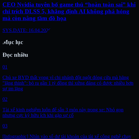
CEO Nvidia tuyên bố game thủ “hoàn toàn sai” khi
chỉ trích DLSS 5, khẳng định AI không phá hỏng
mà còn nâng tầm đồ họa
SYS.DATE: 16.04.2026
Mục lục
Đọc nhiều
01
Chủ xe BYD thất vọng vì chi nhánh đột ngột đóng cửa mà hãng
"lặng thinh": bỏ ra gần 1 tỷ đồng thì xứng đáng có được nhiều hơn
sự im lặng
02
Tài xế kinh nghiệm luôn để sẵn 3 món này trong xe: Nhỏ gọn
nhưng cực kỳ hữu ích khi gặp sự cố
03
[Infographic] Nhìn vào số dư tài khoản của tài xế công nghệ chạy