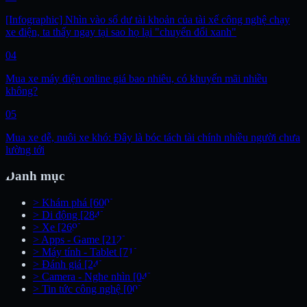
[Infographic] Nhìn vào số dư tài khoản của tài xế công nghệ chạy
xe điện, ta thấy ngay tại sao họ lại "chuyển đổi xanh"
04
Mua xe máy điện online giá bao nhiêu, có khuyến mãi nhiều
không?
05
Mua xe dễ, nuôi xe khó: Đây là bóc tách tài chính nhiều người chưa
lường tới
Danh mục
>
Khám phá
[600]
>
Di động
[284]
>
Xe
[269]
>
Apps - Game
[212]
>
Máy tính - Tablet
[71]
>
Đánh giá
[24]
>
Camera - Nghe nhìn
[04]
>
Tin tức công nghệ
[00]