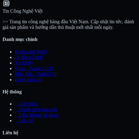
developer_board
Tin Công Nghệ Việt
>> Trang tin công nghệ hàng đầu Việt Nam. Cập nhật tin tức, đánh
giá sản phẩm và hướng dẫn thủ thuật mới nhất mỗi ngày.
Danh mục chính
Khám phá
[600]
Di động
[284]
Xe
[269]
Apps - Game
[212]
Máy tính - Tablet
[71]
Đánh giá
[24]
Hệ thống
_
Giới thiệu
_
Chính sách bảo mật
_
Điều khoản sử dụng
_
Liên hệ
Liên hệ