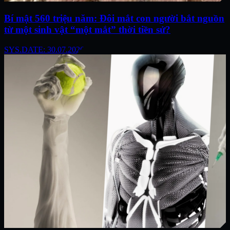
Bí mật 560 triệu năm: Đôi mắt con người bắt nguồn
từ một sinh vật “một mắt” thời tiền sử?
SYS.DATE: 30.07.2026