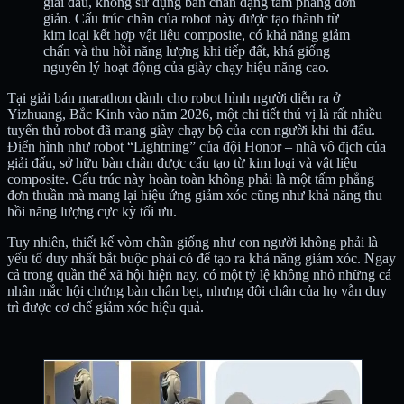
giải đấu, không sử dụng bàn chân dạng tấm phẳng đơn
giản. Cấu trúc chân của robot này được tạo thành từ
kim loại kết hợp vật liệu composite, có khả năng giảm
chấn và thu hồi năng lượng khi tiếp đất, khá giống
nguyên lý hoạt động của giày chạy hiệu năng cao.
Tại giải bán marathon dành cho robot hình người diễn ra ở
Yizhuang, Bắc Kinh vào năm 2026, một chi tiết thú vị là rất nhiều
tuyển thủ robot đã mang giày chạy bộ của con người khi thi đấu.
Điển hình như robot “Lightning” của đội Honor – nhà vô địch của
giải đấu, sở hữu bàn chân được cấu tạo từ kim loại và vật liệu
composite. Cấu trúc này hoàn toàn không phải là một tấm phẳng
đơn thuần mà mang lại hiệu ứng giảm xóc cũng như khả năng thu
hồi năng lượng cực kỳ tối ưu.
Tuy nhiên, thiết kế vòm chân giống như con người không phải là
yếu tố duy nhất bắt buộc phải có để tạo ra khả năng giảm xóc. Ngay
cả trong quần thể xã hội hiện nay, có một tỷ lệ không nhỏ những cá
nhân mắc hội chứng bàn chân bẹt, nhưng đôi chân của họ vẫn duy
trì được cơ chế giảm xóc hiệu quả.