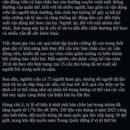
vận động viên có bàn chân bẹt còn thường xuyên vượt mức thông
thường của quần thể. Đối với rất nhiều người, bao gồm cả vận động
viên lẫn người bình thường, bàn chân bẹt không hề gây ra bất kỳ
triệu chứng vật lý nào và cũng không tác động tiêu cực đến hiệu
suất vận động thể thao của họ. Ngược lại, đối với một nhóm nhỏ
khác, tình trạng này lại là yếu tố rủi ro dẫn đến chấn thương thể thao
và nhiều vấn đề sức khỏe khác.
Việc tham gia vào các quá trình tập luyện cường độ cao trong thời
gian dài có khả năng làm thay đổi cấu trúc bàn chân của các vận
động viên, khiến độ cao của vòm chân giảm xuống và biến thành
hội chứng bàn chân bẹt. Một nghiên cứu được công bố vào năm
2018 đã theo dõi tình trạng của 35 cầu thủ bóng đá trẻ xuất sắc
người Séc trong suốt ba năm.
Ban đầu, nghiên cứu có 75 người tham gia, nhưng 40 người đã lần
lượt rút lui do đáp ứng các tiêu chí loại trừ. Kết quả cho thấy sự ổn
định về tư thế cũng như sự phân bố trọng lượng cơ thể của các cầu
thủ này ngày càng được cải thiện khi họ lớn lên.
Đáng chú ý, tỷ lệ sở hữu ít nhất một bàn chân bẹt trong nhóm đã
tăng mạnh từ 17% lên tới 36%. Dữ liệu vào tháng 4 năm 2025 cũng
cho biết thêm, đội tuyển bóng đá nam quốc gia Séc xếp hạng 39 thế
giới, trong khi đội tuyển nam Trung Quốc đứng ở vị trí thứ 94.