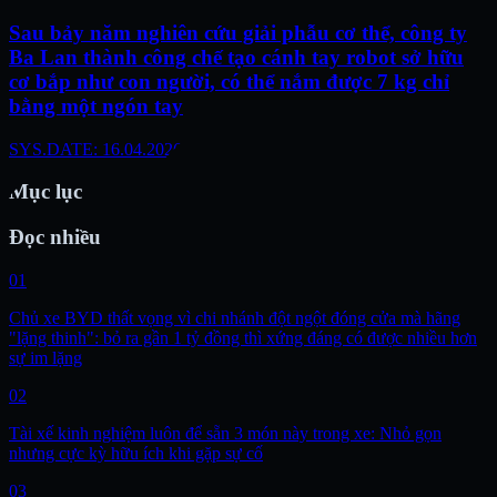
Sau bảy năm nghiên cứu giải phẫu cơ thể, công ty
Ba Lan thành công chế tạo cánh tay robot sở hữu
cơ bắp như con người, có thể nắm được 7 kg chỉ
bằng một ngón tay
SYS.DATE: 16.04.2026
Mục lục
Đọc nhiều
01
Chủ xe BYD thất vọng vì chi nhánh đột ngột đóng cửa mà hãng
"lặng thinh": bỏ ra gần 1 tỷ đồng thì xứng đáng có được nhiều hơn
sự im lặng
02
Tài xế kinh nghiệm luôn để sẵn 3 món này trong xe: Nhỏ gọn
nhưng cực kỳ hữu ích khi gặp sự cố
03