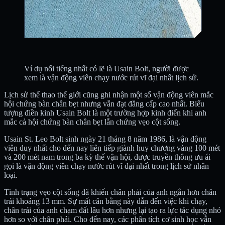
Ví dụ nổi tiếng nhất có lẽ là Usain Bolt, người được
xem là vận động viên chạy nước rút vĩ đại nhất lịch sử.
Lịch sử thể thao thế giới cũng ghi nhận một số vận động viên mắc
hội chứng bàn chân bẹt nhưng vẫn đạt đẳng cấp cao nhất. Biểu
tượng điền kinh Usain Bolt là một trường hợp kinh điển khi anh
mắc cả hội chứng bàn chân bẹt lẫn chứng vẹo cột sống.
Usain St. Leo Bolt sinh ngày 21 tháng 8 năm 1986, là vận động
viên duy nhất cho đến nay liên tiếp giành huy chương vàng 100 mét
và 200 mét nam trong ba kỳ thế vận hội, được truyền thông ưu ái
gọi là vận động viên chạy nước rút vĩ đại nhất trong lịch sử nhân
loại.
Tình trạng vẹo cột sống đã khiến chân phải của anh ngắn hơn chân
trái khoảng 13 mm. Sự mất cân bằng này dẫn đến việc khi chạy,
chân trái của anh chạm đất lâu hơn nhưng lại tạo ra lực tác dụng nhỏ
hơn so với chân phải. Cho đến nay, các phân tích cơ sinh học vẫn