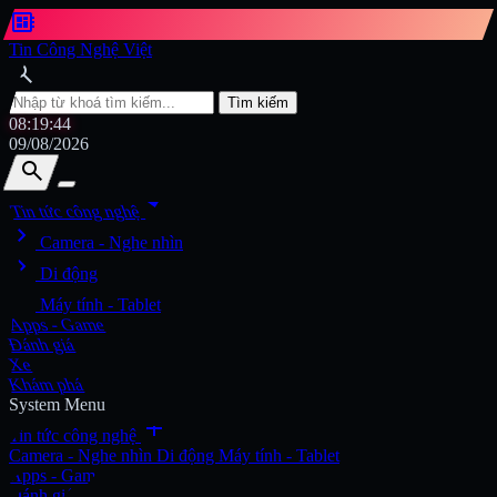
developer_board
Tin Công Nghệ Việt
search
Tìm kiếm
08:19:46
09/08/2026
search
search
arrow_drop_down
Tin tức công nghệ
chevron_right
Tìm kiếm
Camera - Nghe nhìn
chevron_right
Di động
chevron_right
Máy tính - Tablet
Apps - Game
Đánh giá
Xe
Khám phá
System Menu
add
Tin tức công nghệ
Camera - Nghe nhìn
Di động
Máy tính - Tablet
Apps - Game
Đánh giá