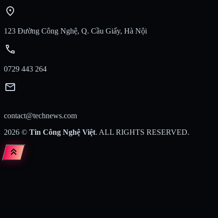
location_on
123 Đường Công Nghệ, Q. Cầu Giấy, Hà Nội
call
0729 443 264
mail
contact@technews.com
2026
©
Tin Công Nghệ Việt
. ALL RIGHTS RESERVED.
keyboard_double_arrow_up