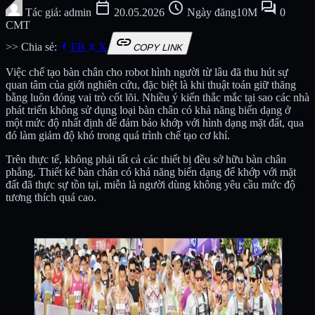
calendar_today
schedule
forum
Tác giả: admin
20.05.2026
Ngày đăng10M
0
CMT
link
>> Chia sẻ:
FB
X
COPY LINK
Việc chế tạo bàn chân cho robot hình người từ lâu đã thu hút sự
quan tâm của giới nghiên cứu, đặc biệt là khi thuật toán giữ thăng
bằng luôn đóng vai trò cốt lõi. Nhiều ý kiến thắc mắc tại sao các nhà
phát triển không sử dụng loại bàn chân có khả năng biến dạng ở
một mức độ nhất định để đảm bảo khớp với hình dạng mặt đất, qua
đó làm giảm độ khó trong quá trình chế tạo cơ khí.
Trên thực tế, không phải tất cả các thiết bị đều sở hữu bàn chân
phẳng. Thiết kế bàn chân có khả năng biến dạng để khớp với mặt
đất đã thực sự tồn tại, miễn là người dùng không yêu cầu mức độ
tương thích quá cao.