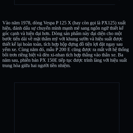
Vào năm 1978, dòng Vespa P 125 X (hay còn gọi là PX125) xuất
hiện, đánh dấu sự chuyển mình mạnh mẽ sang ngôn ngữ thiết kế
góc cạnh và hiện đại hơn. Dòng sản phẩm này đại diện cho một
bước tiến dài về mặt thẩm mỹ với khung sườn và hiệu suất được
thiết kế lại hoàn toàn, tích hợp hộp đựng đồ tiện lợi đặt ngay sau
yếm xe. Cùng năm đó, mẫu P 200 E cũng được ra mắt với hệ thống
bôi trơn riêng biệt và đèn xi-nhan tích hợp thẳng vào thân xe. Ba
năm sau, phiên bản PX 150E tiếp tục được trình làng với hiệu suất
trung hòa giữa hai người tiền nhiệm.