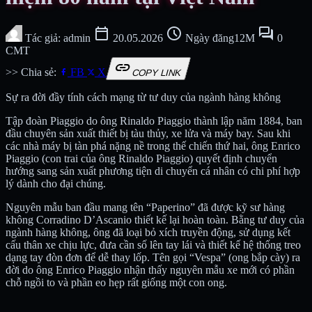
calendar_today
schedule
forum
Tác giả: admin
20.05.2026
Ngày đăng12M
0
CMT
link
>> Chia sẻ:
FB
X
COPY LINK
Sự ra đời đầy tính cách mạng từ tư duy của ngành hàng không
Tập đoàn Piaggio do ông Rinaldo Piaggio thành lập năm 1884, ban
đầu chuyên sản xuất thiết bị tàu thủy, xe lửa và máy bay. Sau khi
các nhà máy bị tàn phá nặng nề trong thế chiến thứ hai, ông Enrico
Piaggio (con trai của ông Rinaldo Piaggio) quyết định chuyển
hướng sang sản xuất phương tiện di chuyển cá nhân có chi phí hợp
lý dành cho đại chúng.
Nguyên mẫu ban đầu mang tên “Paperino” đã được kỹ sư hàng
không Corradino D’Ascanio thiết kế lại hoàn toàn. Bằng tư duy của
ngành hàng không, ông đã loại bỏ xích truyền động, sử dụng kết
cấu thân xe chịu lực, đưa cần số lên tay lái và thiết kế hệ thống treo
dạng tay đòn đơn để dễ thay lốp. Tên gọi “Vespa” (ong bắp cày) ra
đời do ông Enrico Piaggio nhận thấy nguyên mẫu xe mới có phần
chỗ ngồi to và phần eo hẹp rất giống một con ong.