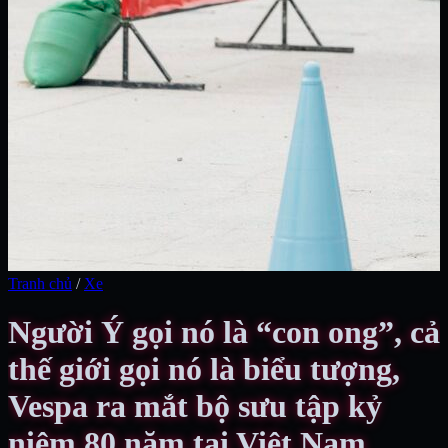
Tranh chủ
/
Xe
Người Ý gọi nó là “con ong”, cả
thế giới gọi nó là biểu tượng,
Vespa ra mắt bộ sưu tập kỷ
niệm 80 năm tại Việt Nam