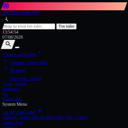
developer_board
Tin Công Nghệ Việt
search
Tìm kiếm
13:54:56
07/08/2026
search
search
arrow_drop_down
Tin tức công nghệ
chevron_right
Tìm kiếm
Camera - Nghe nhìn
chevron_right
Di động
chevron_right
Máy tính - Tablet
Apps - Game
Đánh giá
Xe
Khám phá
System Menu
add
Tin tức công nghệ
Camera - Nghe nhìn
Di động
Máy tính - Tablet
Apps - Game
Đánh giá