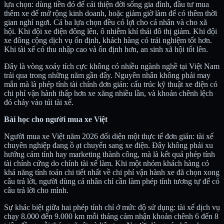
lựa chọn: dùng tiền đó để cải thiện đời sống gia đình, đầu tư mua
thêm xe để mở rộng kinh doanh, hoặc giảm giờ làm để có thêm thời
gian nghỉ ngơi. Cả ba lựa chọn đều có lợi cho cá nhân và cho xã
hội. Khi đội xe điện đông lên, ô nhiễm khí thải đô thị giảm. Khi đội
xe đông cộng dịch vụ ổn định, khách hàng có trải nghiệm tốt hơn.
Khi tài xế có thu nhập cao và ổn định hơn, an sinh xã hội tốt lên.
Đây là vòng xoáy tích cực không có nhiều ngành nghề tại Việt Nam
trải qua trong những năm gần đây. Nguyên nhân không phải may
mắn mà là phép tính tài chính đơn giản: cấu trúc kỹ thuật xe điện có
chi phí vận hành thấp hơn xe xăng nhiều lần, và khoản chênh lệch
đó chảy vào túi tài xế.
Bài học cho người mua xe Việt
Người mua xe Việt năm 2026 đối diện một thực tế đơn giản: tài xế
chuyên nghiệp đang ồ ạt chuyển sang xe điện. Đây không phải xu
hướng cảm tính hay marketing thành công, mà là kết quả phép tính
tài chính cứng do chính tài xế làm. Khi một nhóm khách hàng có
khả năng tính toán chi tiết nhất về chi phí vận hành xe đã chọn xong
câu trả lời, người dùng cá nhân chỉ cần làm phép tính tương tự để có
câu trả lời cho mình.
Sự khác biệt giữa hai phép tính chỉ ở mức độ sử dụng: tài xế dịch vụ
chạy 8.000 đến 9.000 km mỗi tháng cảm nhận khoản chênh 6 đến 8