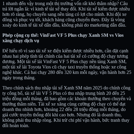
1 nhanh đến vậy trong một thị trường vốn rất khó thâm nhập? Câu
trả lời ngắn là: vì kinh tế tài xế thay đổi. Khi tài xế kiếm được nhiều
hơn rõ ràng, họ chuyển sang nền tảng có lợi cho mình. Khi đội xe
đông và phục vụ tốt, khách hàng cũng chuyển theo. Đây là vòng
xoáy do kinh tế tài xế dẫn đầu, không phải do marketing dẫn đầu.
Phép cộng cụ thể: VinFast VF 5 Plus chạy Xanh SM vs Vios
xăng chạy dịch vụ
Để hiểu rõ vì sao tài xế xe điện kiếm được nhiều hơn, cần đặt cạnh
nhau hai phép tính tài chính của hai tài xế có cường độ chạy tương
đương. Một tài xế lái VinFast VF 5 Plus chạy nền tảng Xanh SM,
một tài xế lái Toyota Vios cũ chạy taxi truyền thống hoặc xe công
nghệ khác. Cả hai chạy 280 đến 320 km mỗi ngày, vận hành hơn 25
ngày trong tháng.
Theo chính sách thu nhập tài xế Xanh SM năm 2025 do chính công
ty công bố, tài xế lái VF 5 Plus có thu nhập trung bình 20 đến 25
triệu đồng mỗi tháng, đã bao gồm các khoản thưởng theo chuyến và
thưởng thâm niên. Tài xế xe xăng cùng cường độ chạy có thể đạt
doanh thu nhỉnh hơn, khoảng 22 đến 28 triệu đồng mỗi tháng, do
giá cước truyền thống đôi khi cao hơn. Nhưng đó là doanh thu,
không phải thu nhập ròng. Khi trừ chi phí vận hành, bức tranh thay
đổi hoàn toàn.