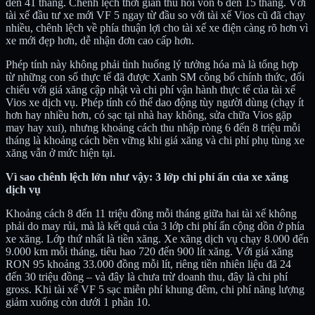
đến 41 tháng. Chênh lệch thời gian thu hồi vốn 6 đến 15 tháng. Với
tài xế đầu tư xe mới VF 5 ngay từ đầu so với tài xế Vios cũ đã chạy
nhiều, chênh lệch về phía thuận lợi cho tài xế xe điện càng rõ hơn vì
xe mới đẹp hơn, dễ nhận đơn cao cấp hơn.
Phép tính này không phải tình huống lý tưởng hóa mà là tổng hợp
từ những con số thực tế đã được Xanh SM công bố chính thức, đối
chiếu với giá xăng cập nhật và chi phí vận hành thực tế của tài xế
Vios xe dịch vụ. Phép tính có thể dao động tùy người dùng (chạy ít
hơn hay nhiều hơn, có sạc tại nhà hay không, sửa chữa Vios gặp
may hay xui), nhưng khoảng cách thu nhập ròng 6 đến 8 triệu mỗi
tháng là khoảng cách bền vững khi giá xăng và chi phí phụ tùng xe
xăng vẫn ở mức hiện tại.
Vì sao chênh lệch lớn như vậy: 3 lớp chi phí ẩn của xe xăng
dịch vụ
Khoảng cách 8 đến 11 triệu đồng mỗi tháng giữa hai tài xế không
phải do may rủi, mà là kết quả của 3 lớp chi phí ẩn cộng dồn ở phía
xe xăng. Lớp thứ nhất là tiền xăng. Xe xăng dịch vụ chạy 8.000 đến
9.000 km mỗi tháng, tiêu hao 720 đến 900 lít xăng. Với giá xăng
RON 95 khoảng 33.000 đồng mỗi lít, riêng tiền nhiên liệu đã 24
đến 30 triệu đồng – và đây là chưa trừ doanh thu, đây là chi phí
gross. Khi tài xế VF 5 sạc miễn phí khung đêm, chi phí năng lượng
giảm xuống còn dưới 1 phần 10.