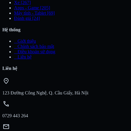
Xe
[267]
Apps - Game
[205]
Máy tính - Tablet
[69]
Đánh giá
[24]
Hệ thống
_
Giới thiệu
_
Chính sách bảo mật
_
Điều khoản sử dụng
_
Liên hệ
Liên hệ
location_on
123 Đường Công Nghệ, Q. Cầu Giấy, Hà Nội
call
0729 443 264
mail