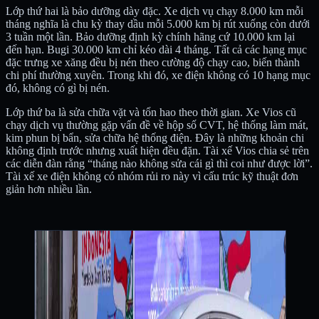
Lớp thứ hai là bảo dưỡng dày đặc. Xe dịch vụ chạy 8.000 km mỗi
tháng nghĩa là chu kỳ thay dầu mỗi 5.000 km bị rút xuống còn dưới
3 tuần một lần. Bảo dưỡng định kỳ chính hãng cứ 10.000 km lại
đến hạn. Bugi 30.000 km chỉ kéo dài 4 tháng. Tất cả các hạng mục
đặc trưng xe xăng đều bị nén theo cường độ chạy cao, biến thành
chi phí thường xuyên. Trong khi đó, xe điện không có 10 hạng mục
đó, không có gì bị nén.
Lớp thứ ba là sửa chữa vặt và tổn hao theo thời gian. Xe Vios cũ
chạy dịch vụ thường gặp vấn đề về hộp số CVT, hệ thống làm mát,
kim phun bị bẩn, sửa chữa hệ thống điện. Đây là những khoản chi
không định trước nhưng xuất hiện đều đặn. Tài xế Vios chia sẻ trên
các diễn đàn rằng “tháng nào không sửa cái gì thì coi như được lời”.
Tài xế xe điện không có nhóm rủi ro này vì cấu trúc kỹ thuật đơn
giản hơn nhiều lần.