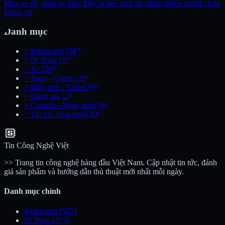
Mua xe dễ, nuôi xe khó: Đây là bóc tách tài chính nhiều người chưa
lường tới
Danh mục
>
Khám phá
[587]
>
Di động
[273]
>
Xe
[267]
>
Apps - Game
[205]
>
Máy tính - Tablet
[69]
>
Đánh giá
[24]
>
Camera - Nghe nhìn
[04]
>
Tin tức công nghệ
[00]
developer_board
Tin Công Nghệ Việt
>> Trang tin công nghệ hàng đầu Việt Nam. Cập nhật tin tức, đánh
giá sản phẩm và hướng dẫn thủ thuật mới nhất mỗi ngày.
Danh mục chính
Khám phá
[587]
Di động
[273]