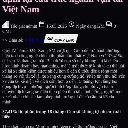
Việt Nam
calendar_today
schedule
forum
Tác giả: admin
15.05.2026
Ngày đăng12M
0
CMT
link
>> Chia sẻ:
FB
X
COPY LINK
Quý IV năm 2024, Xanh SM vượt qua Grab để trở thành thương
hiệu taxi công nghệ chiếm thị phần lớn nhất Việt Nam với 37,41%,
chỉ sau 18 tháng ra mắt. Bên dưới con số này không chỉ là chiến
lược kinh doanh hay marketing, mà là một thực tế kinh tế cụ thể: tài
xế lái xe điện kiếm được nhiều hơn 6 đến 8 triệu đồng ròng mỗi
tháng so với tài xế lái xe xăng cùng cường độ. Phép tính thu hồi vốn
xe của tài xế điện về đích sớm hơn 6 đến 15 tháng. Khi tầng lao
động dịch vụ – những người tính từng đồng chi phí vận hành –
chuyển dịch sang xe điện theo phép tính tài chính cứng, người mua
xe cá nhân chỉ cần làm phép tính tương tự để có câu trả lời cho
mình.
37,41% thị phần trong 18 tháng: Con số không tự nhiên xuất
hiện
Theo báo cáo của Mordor Intelligence về thị trường taxi tại Việt