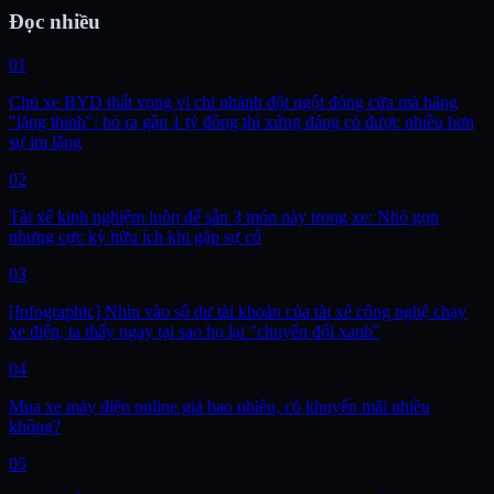
Đọc nhiều
01
Chủ xe BYD thất vọng vì chi nhánh đột ngột đóng cửa mà hãng
"lặng thinh": bỏ ra gần 1 tỷ đồng thì xứng đáng có được nhiều hơn
sự im lặng
02
Tài xế kinh nghiệm luôn để sẵn 3 món này trong xe: Nhỏ gọn
nhưng cực kỳ hữu ích khi gặp sự cố
03
[Infographic] Nhìn vào số dư tài khoản của tài xế công nghệ chạy
xe điện, ta thấy ngay tại sao họ lại "chuyển đổi xanh"
04
Mua xe máy điện online giá bao nhiêu, có khuyến mãi nhiều
không?
05