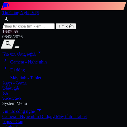
developer_board
Tin Công Nghệ Việt
search
Tìm kiếm
16:05:56
06/08/2026
search
search
arrow_drop_down
Tin tức công nghệ
chevron_right
Tìm kiếm
Camera - Nghe nhìn
chevron_right
Di động
chevron_right
Máy tính - Tablet
Apps - Game
Đánh giá
Xe
Khám phá
System Menu
add
Tin tức công nghệ
Camera - Nghe nhìn
Di động
Máy tính - Tablet
Apps - Game
Đánh giá