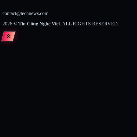
contact@technews.com
2026
©
Tin Công Nghệ Việt
. ALL RIGHTS RESERVED.
keyboard_double_arrow_up