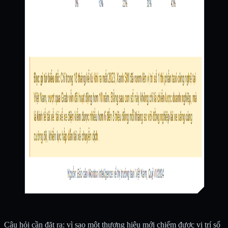
Câu hỏi cần đặt ra: vì sao một thương hiệu mới chiếm được vị trí số