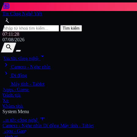
developer_board
Tin Công Nghệ Việt
search
Tìm kiếm
07:11:30
07/08/2026
search
search
arrow_drop_down
Tin tức công nghệ
chevron_right
Tìm kiếm
Camera - Nghe nhìn
chevron_right
Di động
chevron_right
Máy tính - Tablet
Apps - Game
Đánh giá
Xe
Khám phá
System Menu
add
Tin tức công nghệ
Camera - Nghe nhìn
Di động
Máy tính - Tablet
Apps - Game
Đánh giá