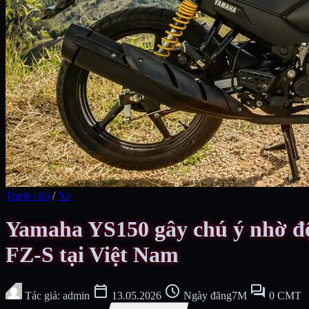
Tranh chủ
/
Xe
Yamaha YS150 gây chú ý nhờ độ 
FZ-S tại Việt Nam
calendar_today
schedule
forum
Tác giả: admin
13.05.2026
Ngày đăng7M
0 CMT