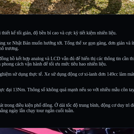
iết kế tối giản, độ bền bỉ cao và cực kỳ tiết kiệm nhiên liệu.
 xe Nhật Bản muốn hướng tới. Tổng thể xe gọn gàng, đơn giản và ít c
hô trương.
đồng hồ kết hợp analog và LCD vẫn đủ để hiển thị các thông tin cần th
phong cách vận hành để tối ưu mức tiêu hao nhiên liệu.
 nghiệm sử dụng thực tế. Xe sử dụng động cơ xi-lanh đơn 149cc làm m
cực đại 13Nm. Thông số không quá mạnh nếu so với nhiều mẫu côn tay
 trong điều kiện phố đông. Ở dải tốc độ trung bình, động cơ duy trì độ
ằng ngày lẫn chạy tour ngắn cuối tuần.