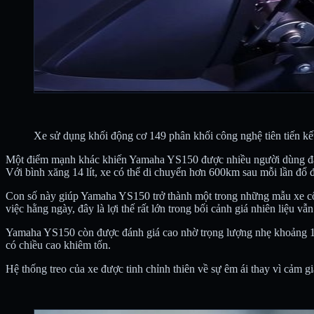
Xe sử dụng khối động cơ 149 phân khối công nghệ tiên tiến kế
Một điểm mạnh khác khiến Yamaha YS150 được nhiều người dùng đánh g
Với bình xăng 14 lít, xe có thể di chuyển hơn 600km sau mỗi lần đổ đ
Con số này giúp Yamaha YS150 trở thành một trong những mẫu xe côn
việc hằng ngày, đây là lợi thế rất lớn trong bối cảnh giá nhiên liệu vẫn
Yamaha YS150 còn được đánh giá cao nhờ trọng lượng nhẹ khoảng 128
có chiều cao khiêm tốn.
Hệ thống treo của xe được tinh chỉnh thiên về sự êm ái thay vì cảm gi