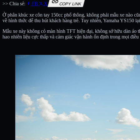
link
>> Chia sẻ:
FB
X
COPY LINK
Ở phân khúc xe côn tay 150cc phổ thông, không phải mẫu xe nào cũng t
về hình thức để thu hút khách hàng trẻ. Tuy nhiên, Yamaha YS150 lạ
Mẫu xe này không có màn hình TFT hiện đại, không sở hữu dàn áo thể
hao nhiên liệu cực thấp và cảm giác vận hành ổn định trong mọi điều