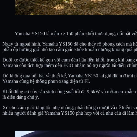
Yamaha YS150 là mẫu xe 150 phân khối thực dụng, nổi bật với th
Ngay từ ngoại hình, Yamaha YS150 đã cho thấy rõ phong cách mà hãng
phần ốp hướng gió nhỏ tạo cảm giác khỏe khoắn nhưng không quá p
Đuôi xe được thiết kế gọn với cụm đèn hậu liền khối, trong khi bảng 
Yamaha còn tích hợp thêm đèn ECO nhằm hỗ trợ người lái điều chỉnh 
Dù không quá nổi bật về thiết kế, Yamaha YS150 lại ghi điểm ở trải
Yamaha cùng hệ thống phun xăng điện tử FI.
Khối động cơ này sản sinh công suất tối đa 9,5kW và mô-men xoắn 
là điều đáng chú ý.
Xe cho cảm giác tăng tốc nhẹ nhàng, phản hồi ga mượt và dễ kiểm soát
nhiều người đánh giá Yamaha YS150 phù hợp với cả nhu cầu đi làm h