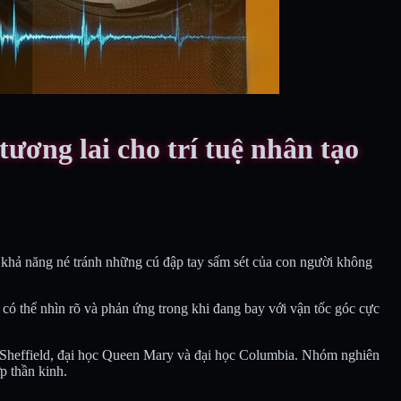
 tương lai cho trí tuệ nhân tạo
), khả năng né tránh những cú đập tay sấm sét của con người không
i có thể nhìn rõ và phản ứng trong khi đang bay với vận tốc góc cực
c Sheffield, đại học Queen Mary và đại học Columbia. Nhóm nghiên
p thần kinh.