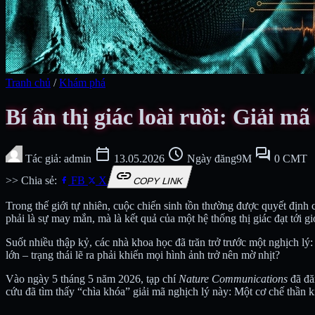
Tranh chủ
/
Khám phá
Bí ẩn thị giác loài ruồi: Giải mã
calendar_today
schedule
forum
Tác giả: admin
13.05.2026
Ngày đăng9M
0 CMT
link
>> Chia sẻ:
FB
X
COPY LINK
Trong thế giới tự nhiên, cuộc chiến sinh tồn thường được quyết định 
phải là sự may mắn, mà là kết quả của một hệ thống thị giác đạt tới gi
Suốt nhiều thập kỷ, các nhà khoa học đã trăn trở trước một nghịch lý:
lớn – trạng thái lẽ ra phải khiến mọi hình ảnh trở nên mờ nhịt?
Vào ngày 5 tháng 5 năm 2026, tạp chí
Nature Communications
đã đă
cứu đã tìm thấy “chìa khóa” giải mã nghịch lý này: Một cơ chế thần k