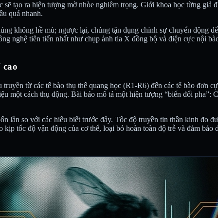
c sẽ tạo ra hiện tượng mờ nhòe nghiêm trọng. Giới khoa học từng giả đị
cầu quá nhanh.
. Chúng không hề mù; ngược lại, chúng tận dụng chính sự chuyển động đ
ông nghệ tiên tiến nhất như chụp ảnh tia X đồng bộ và điện cực nội bà
 cao
 truyền từ các tế bào thụ thể quang học (R1-R6) đến các tế bào đơn cự
liệu một cách thụ động. Bài báo mô tả một hiện tượng “biến đổi pha”: 
n lần so với các hiểu biết trước đây. Tốc độ truyền tin thần kinh đo đ
heo kịp tốc độ vận động của cơ thể, loại bỏ hoàn toàn độ trễ và đảm bảo 