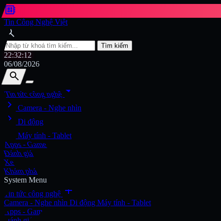
developer_board
Tin Công Nghệ Việt
search
Tìm kiếm
22:32:14
06/08/2026
search
search
arrow_drop_down
Tin tức công nghệ
chevron_right
Tìm kiếm
Camera - Nghe nhìn
chevron_right
Di động
chevron_right
Máy tính - Tablet
Apps - Game
Đánh giá
Xe
Khám phá
System Menu
add
Tin tức công nghệ
Camera - Nghe nhìn
Di động
Máy tính - Tablet
Apps - Game
Đánh giá