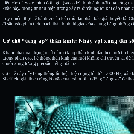
hiện các cú xoay mình đột ngột (saccade), hình ảnh lướt qua võng mạ
khắc này, tương tự như hiện tượng xảy ra ở mắt người khi đảo nhãn 
Tuy nhiên, thực tế hành vi của loài ruồi lại phản bác giả thuyết đó
đi sâu vào phân tích mạch thần kinh thị giác của chúng bằng những c
Cơ chế “tăng áp” thần kinh: Nhảy vọt xung tần số
Khám phá quan trọng nhất nằm ở khớp thần kinh đầu tiên, nơi tín hiệu
tương phản cao, hệ thống thần kinh của ruồi không chỉ truyền tải dữ 
chuỗi xung lưỡng pha sắc nét tại đầu ra.
Cơ chế này đẩy băng thông tín hiệu hiệu dụng lên tới 1.000 Hz, gấp bố
Sheffield giải thích rằng bộ não của loài ruồi tự động “tăng số” để t