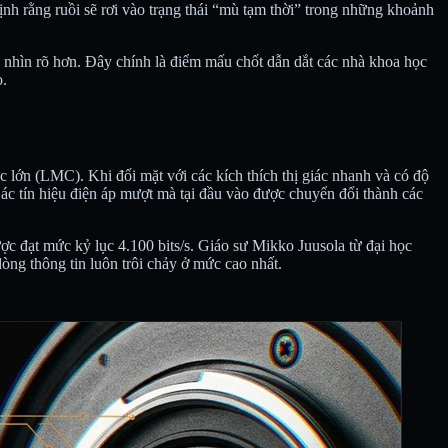
nh rằng ruồi sẽ rơi vào trạng thái “mù tạm thời” trong những khoảnh
ể nhìn rõ hơn. Đây chính là điểm mấu chốt dẫn dắt các nhà khoa học
o.
c lớn (LMC). Khi đối mặt với các kích thích thị giác nhanh và có độ
Các tín hiệu điện áp mượt mà tại đầu vào được chuyển đổi thành các
ược đạt mức kỷ lục 4.100 bits/s. Giáo sư Mikko Juusola từ đại học
dòng thông tin luôn trôi chảy ở mức cao nhất.