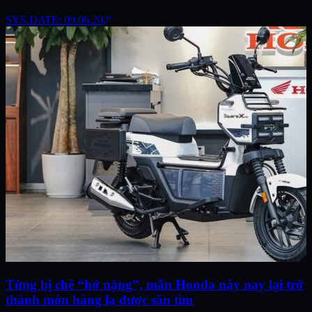
SYS.DATE: 09.06.2026
Từng bị chê “hớ nặng”, mẫu Honda này nay lại trở
thành món hàng lạ được săn tìm