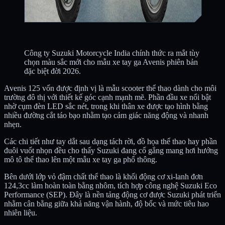
Công ty Suzuki Motorcycle India chính thức ra mắt tùy
chọn màu sắc mới cho mẫu xe tay ga Avenis phiên bản
đặc biệt đời 2026.
Avenis 125 vốn được định vị là mẫu scooter thể thao dành cho môi
trường đô thị với thiết kế góc cạnh mạnh mẽ. Phần đầu xe nổi bật
nhờ cụm đèn LED sắc nét, trong khi thân xe được tạo hình bằng
nhiều đường cắt táo bạo nhằm tạo cảm giác năng động và nhanh
nhẹn.
Các chi tiết như tay dắt sau dạng tách rời, đồ họa thể thao hay phần
đuôi vuốt nhọn đều cho thấy Suzuki đang cố gắng mang hơi hướng
mô tô thể thao lên một mẫu xe tay ga phổ thông.
Bên dưới lớp vỏ đậm chất thể thao là khối động cơ xi-lanh đơn
124,3cc làm hoàn toàn bằng nhôm, tích hợp công nghệ Suzuki Eco
Performance (SEP). Đây là nền tảng động cơ được Suzuki phát triển
nhằm cân bằng giữa khả năng vận hành, độ bốc và mức tiêu hao
nhiên liệu.