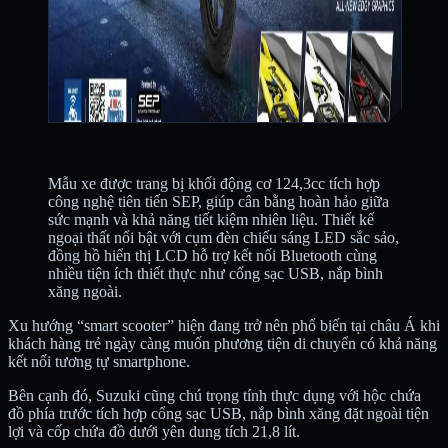
Mẫu xe được trang bị khối động cơ 124,3cc tích hợp
công nghệ tiên tiến SEP, giúp cân bằng hoàn hảo giữa
sức mạnh và khả năng tiết kiệm nhiên liệu. Thiết kế
ngoại thất nổi bật với cụm đèn chiếu sáng LED sắc sảo,
đồng hồ hiển thị LCD hỗ trợ kết nối Bluetooth cùng
nhiều tiện ích thiết thực như cổng sạc USB, nắp bình
xăng ngoài.
Xu hướng “smart scooter” hiện đang trở nên phổ biến tại châu Á khi
khách hàng trẻ ngày càng muốn phương tiện di chuyển có khả năng
kết nối tương tự smartphone.
Bên cạnh đó, Suzuki cũng chú trọng tính thực dụng với hộc chứa
đồ phía trước tích hợp cổng sạc USB, nắp bình xăng đặt ngoài tiện
lợi và cốp chứa đồ dưới yên dung tích 21,8 lít.