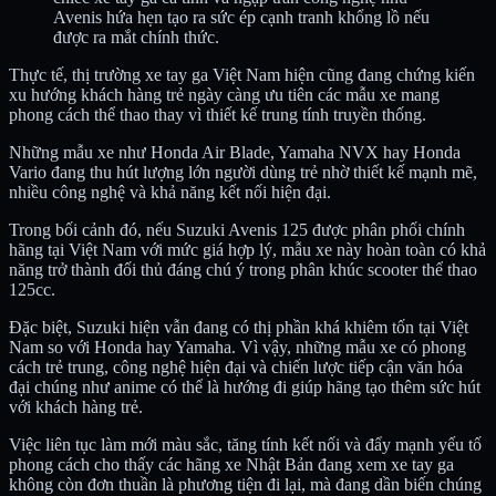
Avenis hứa hẹn tạo ra sức ép cạnh tranh khổng lồ nếu
được ra mắt chính thức.
Thực tế, thị trường xe tay ga Việt Nam hiện cũng đang chứng kiến
xu hướng khách hàng trẻ ngày càng ưu tiên các mẫu xe mang
phong cách thể thao thay vì thiết kế trung tính truyền thống.
Những mẫu xe như Honda Air Blade, Yamaha NVX hay Honda
Vario đang thu hút lượng lớn người dùng trẻ nhờ thiết kế mạnh mẽ,
nhiều công nghệ và khả năng kết nối hiện đại.
Trong bối cảnh đó, nếu Suzuki Avenis 125 được phân phối chính
hãng tại Việt Nam với mức giá hợp lý, mẫu xe này hoàn toàn có khả
năng trở thành đối thủ đáng chú ý trong phân khúc scooter thể thao
125cc.
Đặc biệt, Suzuki hiện vẫn đang có thị phần khá khiêm tốn tại Việt
Nam so với Honda hay Yamaha. Vì vậy, những mẫu xe có phong
cách trẻ trung, công nghệ hiện đại và chiến lược tiếp cận văn hóa
đại chúng như anime có thể là hướng đi giúp hãng tạo thêm sức hút
với khách hàng trẻ.
Việc liên tục làm mới màu sắc, tăng tính kết nối và đẩy mạnh yếu tố
phong cách cho thấy các hãng xe Nhật Bản đang xem xe tay ga
không còn đơn thuần là phương tiện đi lại, mà đang dần biến chúng