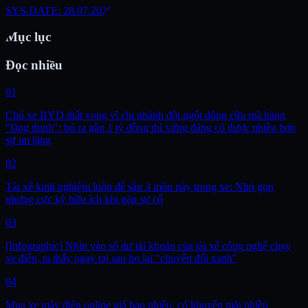
SYS.DATE: 28.07.2026
Mục lục
Đọc nhiều
01
Chủ xe BYD thất vọng vì chi nhánh đột ngột đóng cửa mà hãng
"lặng thinh": bỏ ra gần 1 tỷ đồng thì xứng đáng có được nhiều hơn
sự im lặng
02
Tài xế kinh nghiệm luôn để sẵn 3 món này trong xe: Nhỏ gọn
nhưng cực kỳ hữu ích khi gặp sự cố
03
[Infographic] Nhìn vào số dư tài khoản của tài xế công nghệ chạy
xe điện, ta thấy ngay tại sao họ lại "chuyển đổi xanh"
04
Mua xe máy điện online giá bao nhiêu, có khuyến mãi nhiều