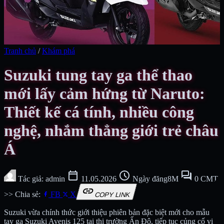
Tranh chủ
/
Khám phá
Suzuki tung tay ga thể thao
mới lấy cảm hứng từ Naruto:
Thiết kế cá tính, nhiều công
nghệ, nhắm thẳng giới trẻ châu
Á
calendar_today
schedule
forum
Tác giả: admin
11.05.2026
Ngày đăng8M
0 CMT
link
>> Chia sẻ:
FB
X
COPY LINK
Suzuki vừa chính thức giới thiệu phiên bản đặc biệt mới cho mẫu
tay ga Suzuki Avenis 125 tại thị trường Ấn Độ, tiếp tục củng cố vị