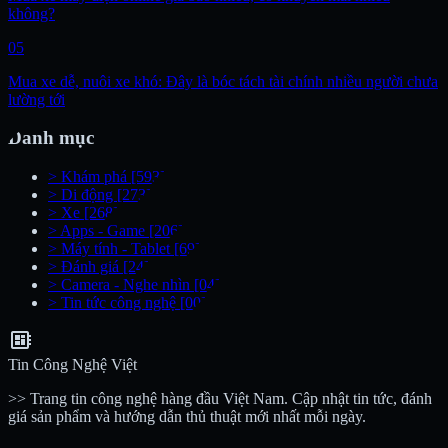
không?
05
Mua xe dễ, nuôi xe khó: Đây là bóc tách tài chính nhiều người chưa
lường tới
Danh mục
>
Khám phá
[593]
>
Di động
[273]
>
Xe
[268]
>
Apps - Game
[206]
>
Máy tính - Tablet
[69]
>
Đánh giá
[24]
>
Camera - Nghe nhìn
[04]
>
Tin tức công nghệ
[00]
developer_board
Tin Công Nghệ Việt
>> Trang tin công nghệ hàng đầu Việt Nam. Cập nhật tin tức, đánh
giá sản phẩm và hướng dẫn thủ thuật mới nhất mỗi ngày.