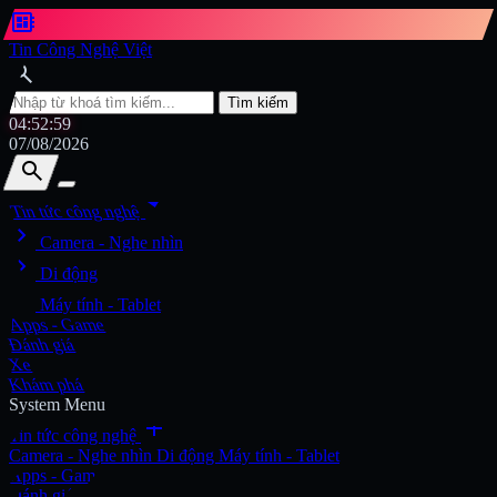
developer_board
Tin Công Nghệ Việt
search
Tìm kiếm
04:53:01
07/08/2026
search
search
arrow_drop_down
Tin tức công nghệ
chevron_right
Tìm kiếm
Camera - Nghe nhìn
chevron_right
Di động
chevron_right
Máy tính - Tablet
Apps - Game
Đánh giá
Xe
Khám phá
System Menu
add
Tin tức công nghệ
Camera - Nghe nhìn
Di động
Máy tính - Tablet
Apps - Game
Đánh giá