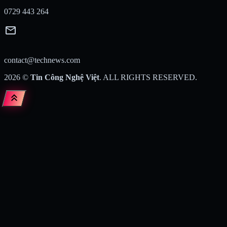
0729 443 264
mail
contact@technews.com
2026
©
Tin Công Nghệ Việt
. ALL RIGHTS RESERVED.
keyboard_double_arrow_up