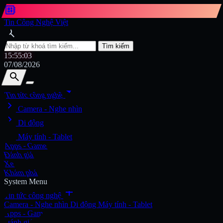
developer_board
Tin Công Nghệ Việt
search
Tìm kiếm
15:55:04
07/08/2026
search
search
arrow_drop_down
Tin tức công nghệ
chevron_right
Tìm kiếm
Camera - Nghe nhìn
chevron_right
Di động
chevron_right
Máy tính - Tablet
Apps - Game
Đánh giá
Xe
Khám phá
System Menu
add
Tin tức công nghệ
Camera - Nghe nhìn
Di động
Máy tính - Tablet
Apps - Game
Đánh giá