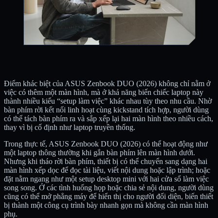
Điểm khác biệt của ASUS Zenbook DUO (2026) không chỉ nằm ở
việc có thêm một màn hình, mà ở khả năng biến chiếc laptop này
thành nhiều kiểu “setup làm việc” khác nhau tùy theo nhu cầu. Nhờ
bàn phím rời kết nối linh hoạt cùng kickstand tích hợp, người dùng
có thể tách bàn phím ra và sắp xếp lại hai màn hình theo nhiều cách,
thay vì bị cố định như laptop truyền thống.
Trong thực tế, ASUS Zenbook DUO (2026) có thể hoạt động như
một laptop thông thường khi gắn bàn phím lên màn hình dưới.
Nhưng khi tháo rời bàn phím, thiết bị có thể chuyển sang dạng hai
màn hình xếp dọc để đọc tài liệu, viết nội dung hoặc lập trình; hoặc
đặt nằm ngang như một setup desktop mini với hai cửa sổ làm việc
song song. Ở các tình huống họp hoặc chia sẻ nội dung, người dùng
cũng có thể mở phẳng máy để hiển thị cho người đối diện, biến thiết
bị thành một công cụ trình bày nhanh gọn mà không cần màn hình
phụ.