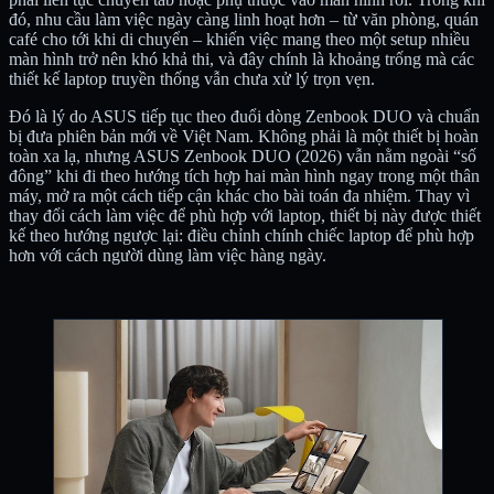
đó, nhu cầu làm việc ngày càng linh hoạt hơn – từ văn phòng, quán
café cho tới khi di chuyển – khiến việc mang theo một setup nhiều
màn hình trở nên khó khả thi, và đây chính là khoảng trống mà các
thiết kế laptop truyền thống vẫn chưa xử lý trọn vẹn.
Đó là lý do ASUS tiếp tục theo đuổi dòng Zenbook DUO và chuẩn
bị đưa phiên bản mới về Việt Nam. Không phải là một thiết bị hoàn
toàn xa lạ, nhưng ASUS Zenbook DUO (2026) vẫn nằm ngoài “số
đông” khi đi theo hướng tích hợp hai màn hình ngay trong một thân
máy, mở ra một cách tiếp cận khác cho bài toán đa nhiệm. Thay vì
thay đổi cách làm việc để phù hợp với laptop, thiết bị này được thiết
kế theo hướng ngược lại: điều chỉnh chính chiếc laptop để phù hợp
hơn với cách người dùng làm việc hàng ngày.