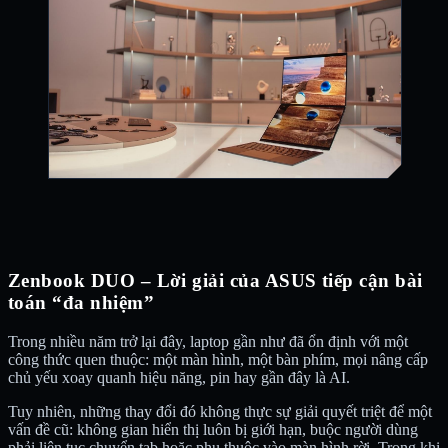
Zenbook DUO – Lời giải của ASUS tiếp cận bài
toán “đa nhiệm”
Trong nhiều năm trở lại đây, laptop gần như đã ổn định với một
công thức quen thuộc: một màn hình, một bàn phím, mọi nâng cấp
chủ yếu xoay quanh hiệu năng, pin hay gần đây là AI.
Tuy nhiên, những thay đổi đó không thực sự giải quyết triệt để một
vấn đề cũ: không gian hiển thị luôn bị giới hạn, buộc người dùng
phải liên tục chuyển tab hoặc phụ thuộc vào màn hình rời. Trong khi