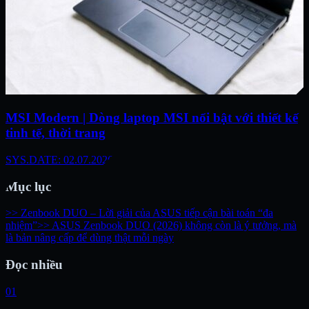
MSI Modern | Dòng laptop MSI nổi bật với thiết kế
tinh tế, thời trang
SYS.DATE: 02.07.2026
Mục lục
>> Zenbook DUO – Lời giải của ASUS tiếp cận bài toán “đa
nhiệm”
>> ASUS Zenbook DUO (2026) không còn là ý tưởng, mà
là bản nâng cấp để dùng thật mỗi ngày
Đọc nhiều
01