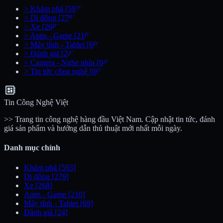
>
Khám phá
[593]
>
Di động
[279]
>
Xe
[268]
>
Apps - Game
[210]
>
Máy tính - Tablet
[69]
>
Đánh giá
[24]
>
Camera - Nghe nhìn
[04]
>
Tin tức công nghệ
[00]
developer_board
Tin Công Nghệ Việt
>> Trang tin công nghệ hàng đầu Việt Nam. Cập nhật tin tức, đánh
giá sản phẩm và hướng dẫn thủ thuật mới nhất mỗi ngày.
Danh mục chính
Khám phá
[593]
Di động
[279]
Xe
[268]
Apps - Game
[210]
Máy tính - Tablet
[69]
Đánh giá
[24]