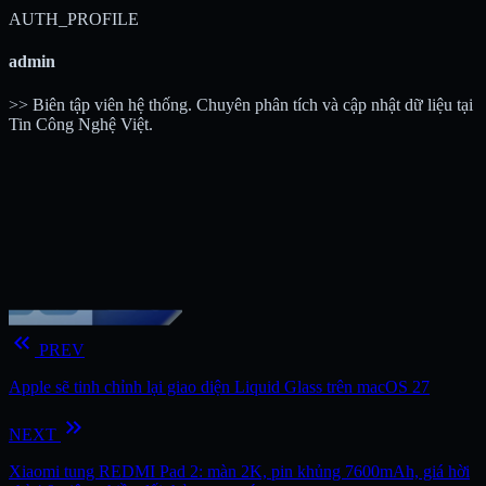
AUTH_PROFILE
admin
>> Biên tập viên hệ thống. Chuyên phân tích và cập nhật dữ liệu tại
Tin Công Nghệ Việt.
keyboard_double_arrow_left
PREV
Apple sẽ tinh chỉnh lại giao diện Liquid Glass trên macOS 27
keyboard_double_arrow_right
NEXT
Xiaomi tung REDMI Pad 2: màn 2K, pin khủng 7600mAh, giá hời