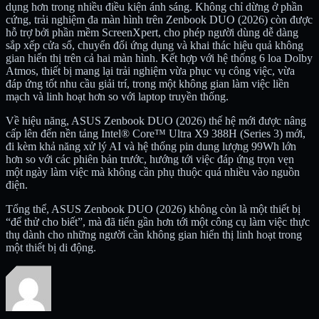
dụng hơn trong nhiều điều kiện ánh sáng. Không chỉ dừng ở phần
cứng, trải nghiệm đa màn hình trên Zenbook DUO (2026) còn được
hỗ trợ bởi phần mềm ScreenXpert, cho phép người dùng dễ dàng
sắp xếp cửa sổ, chuyển đổi ứng dụng và khai thác hiệu quả không
gian hiển thị trên cả hai màn hình. Kết hợp với hệ thống 6 loa Dolby
Atmos, thiết bị mang lại trải nghiệm vừa phục vụ công việc, vừa
đáp ứng tốt nhu cầu giải trí, trong một không gian làm việc liền
mạch và linh hoạt hơn so với laptop truyền thống.
Về hiệu năng, ASUS Zenbook DUO (2026) thế hệ mới được nâng
cấp lên đến nền tảng Intel
®
Core
™
Ultra X9 388H (Series 3) mới,
đi kèm khả năng xử lý AI và hệ thống pin dung lượng 99Wh lớn
hơn so với các phiên bản trước, hướng tới việc đáp ứng trọn vẹn
một ngày làm việc mà không cần phụ thuộc quá nhiều vào nguồn
điện.
Tổng thể, ASUS Zenbook DUO (2026) không còn là một thiết bị
“để thử cho biết”, mà đã tiến gần hơn tới một công cụ làm việc thực
thụ dành cho những người cần không gian hiển thị linh hoạt trong
một thiết bị di động.