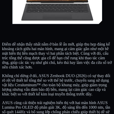
Điểm dễ nhận thấy nhất nằm ở bản lề ẩn mới, giúp thu hẹp đáng kể
khoảng cách giữa hai màn hình, mang ại cảm giác gần như một bề
mặt hiển thị liền mạch thay vì hai phần tách biệt. Cùng với đó, cấu
trúc tổng thể cũng được gia cố để hạn chế rung khi thao tác cảm
ứng, giúp các tác vụ như ghi chú, kéo thả hay làm việc đa cửa sổ trở
nên chính xác hơn.
Không chỉ dừng ở đó, ASUS Zenbook DUO (2026) có sự thay đổi
rõ rệt về thiết kế tổng thể so với thế hệ trước, chuyển sang sử dụng
vật liệu Ceraluminum™ cho toàn bộ khung máy, giúp giảm trọng
lượng nhưng vẫn đảm bảo độ bền, mang lại cảm giác cao cấp và
khác biệt so với thiết kế kim loại truyền thống trước đây.
ASUS cũng cải thiện trải nghiệm hiển thị với hai màn hình ASUS
Lumina Pro OLED độ phân giải 3K, độ sáng lên đến 1000 nits, tần
số quét 144Hz và bổ sung lớp chống phản chiếu giúp thiết bị dễ sử