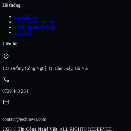
Hệ thống
_
Giới thiệu
_
Chính sách bảo mật
_
Điều khoản sử dụng
_
Liên hệ
Liên hệ
location_on
123 Đường Công Nghệ, Q. Cầu Giấy, Hà Nội
call
0729 443 264
mail
contact@technews.com
2026
©
Tin Công Nghệ Việt
. ALL RIGHTS RESERVED.