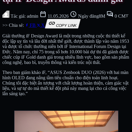
calendar_today
schedule
forum
Tác giả: admin
11.05.2026
Ngày đăng8M
0 CMT
link
>> Chia sẻ:
FB
X
COPY LINK
Giải thưởng iF Design Award là một trong những cuộc thi thiết kế
độc lập uy tín và lâu đời nhất thế giới, được thành lập vào năm 1953
và được tổ chức thường niên bởi iF International Forum Design tại
Đức. Năm nay, chỉ 75 trong số hơn 10.000 bài dự thi đã giành được
chiếc cúp iF Gold danh giá trong nhiều lĩnh vực, bao gồm sản phẩm
công nghệ, bao bì, truyền thông và kiến trúc nội thất.
Theo ban giám khảo iF, “ASUS Zenbook DUO (2026) với hai màn
hình OLED đang nâng tầm tiêu chuẩn cho điện toán linh hoạt.
Chúng tôi đặc biệt ấn tượng với chất lượng hoàn thiện, cảm giác vật
liệu, và sự tự do mà thiết kế đột phá này mang lại cho cả công việc
lẫn sáng tạo.”