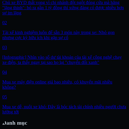
Chủ xe BYD thất vọng vì chi nhánh đột ngột đóng cửa mà hãng
"lặng thinh": bỏ ra gần 1 tỷ đồng thì xứng đáng có được nhiều hơn
sự im lặng
02
Tài xế kinh nghiệm luôn để sẵn 3 món này trong xe: Nhỏ gọn
nhưng cực kỳ hữu ích khi gặp sự cố
03
[Infographic] Nhìn vào số dư tài khoản của tài xế công nghệ chạy
xe điện, ta thấy ngay tại sao họ lại "chuyển đổi xanh"
04
Mua xe máy điện online giá bao nhiêu, có khuyến mãi nhiều
không?
05
Mua xe dễ, nuôi xe khó: Đây là bóc tách tài chính nhiều người chưa
lường tới
Danh mục