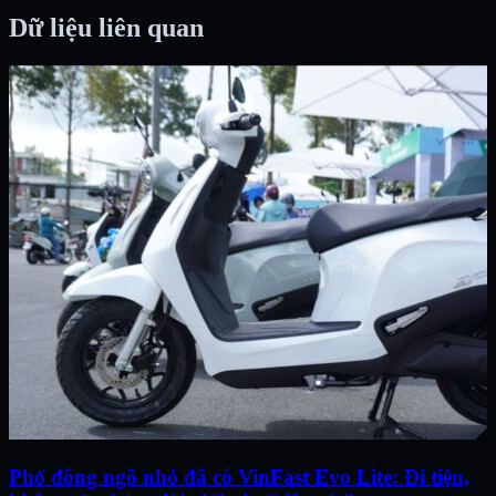
Dữ liệu liên quan
Phố đông ngõ nhỏ đã có VinFast Evo Lite: Đi tiện,