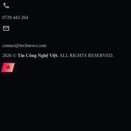
call
0729 443 264
mail
contact@technews.com
2026
©
Tin Công Nghệ Việt
. ALL RIGHTS RESERVED.
keyboard_double_arrow_up