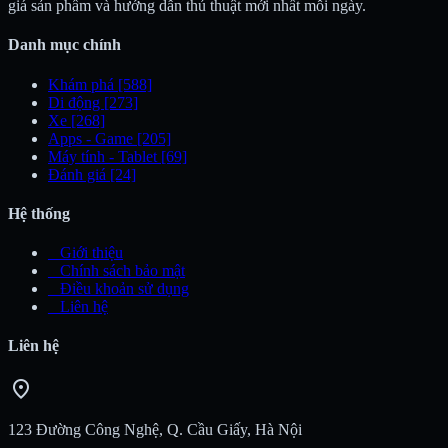
giá sản phẩm và hướng dẫn thủ thuật mới nhất mỗi ngày.
Danh mục chính
Khám phá
[588]
Di động
[273]
Xe
[268]
Apps - Game
[205]
Máy tính - Tablet
[69]
Đánh giá
[24]
Hệ thống
_
Giới thiệu
_
Chính sách bảo mật
_
Điều khoản sử dụng
_
Liên hệ
Liên hệ
location_on
123 Đường Công Nghệ, Q. Cầu Giấy, Hà Nội