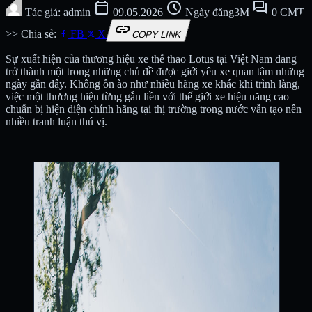
calendar_today
schedule
forum
Tác giả: admin
09.05.2026
Ngày đăng3M
0 CMT
link
>> Chia sẻ:
FB
X
COPY LINK
Sự xuất hiện của thương hiệu xe thể thao Lotus tại Việt Nam đang
trở thành một trong những chủ đề được giới yêu xe quan tâm những
ngày gần đây. Không ồn ào như nhiều hãng xe khác khi trình làng,
việc một thương hiệu từng gắn liền với thế giới xe hiệu năng cao
chuẩn bị hiện diện chính hãng tại thị trường trong nước vẫn tạo nên
nhiều tranh luận thú vị.