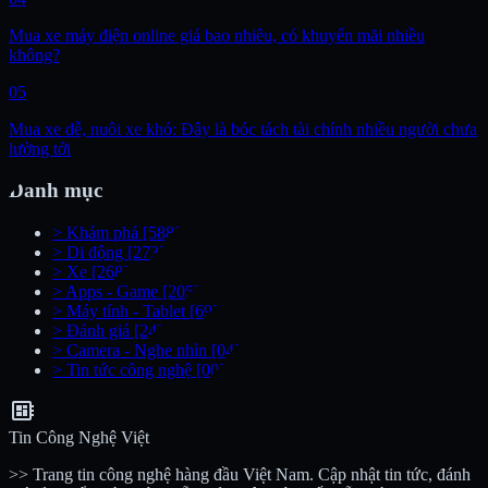
Mua xe máy điện online giá bao nhiêu, có khuyến mãi nhiều
không?
05
Mua xe dễ, nuôi xe khó: Đây là bóc tách tài chính nhiều người chưa
lường tới
Danh mục
>
Khám phá
[588]
>
Di động
[273]
>
Xe
[268]
>
Apps - Game
[205]
>
Máy tính - Tablet
[69]
>
Đánh giá
[24]
>
Camera - Nghe nhìn
[04]
>
Tin tức công nghệ
[00]
developer_board
Tin Công Nghệ Việt
>> Trang tin công nghệ hàng đầu Việt Nam. Cập nhật tin tức, đánh