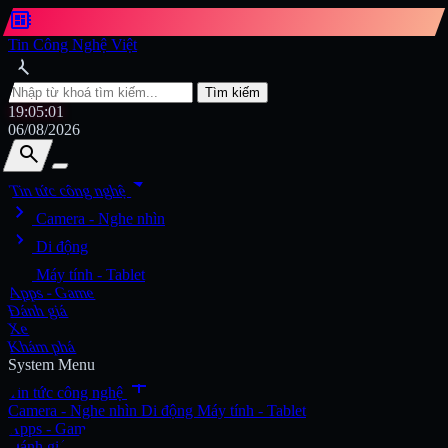
developer_board
Tin Công Nghệ Việt
search
Tìm kiếm
19:05:03
06/08/2026
search
search
arrow_drop_down
Tin tức công nghệ
chevron_right
Tìm kiếm
Camera - Nghe nhìn
chevron_right
Di động
chevron_right
Máy tính - Tablet
Apps - Game
Đánh giá
Xe
Khám phá
System Menu
add
Tin tức công nghệ
Camera - Nghe nhìn
Di động
Máy tính - Tablet
Apps - Game
Đánh giá