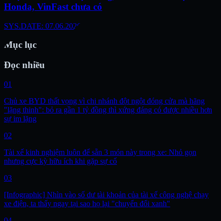
Honda, VinFast chưa có
SYS.DATE: 07.06.2026
Mục lục
Đọc nhiều
01
Chủ xe BYD thất vọng vì chi nhánh đột ngột đóng cửa mà hãng
"lặng thinh": bỏ ra gần 1 tỷ đồng thì xứng đáng có được nhiều hơn
sự im lặng
02
Tài xế kinh nghiệm luôn để sẵn 3 món này trong xe: Nhỏ gọn
nhưng cực kỳ hữu ích khi gặp sự cố
03
[Infographic] Nhìn vào số dư tài khoản của tài xế công nghệ chạy
xe điện, ta thấy ngay tại sao họ lại "chuyển đổi xanh"
04