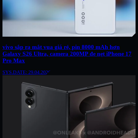
vivo sắp ra mắt vua giá rẻ, pin 8000 mAh hơn
Galaxy S26 Ultra, camera 200MP đe nẹt iPhone 17
Pro Max
SYS.DATE: 29.04.2026