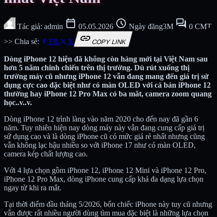
calendar_today
schedule
forum
Tác giả: admin
05.05.2026
Ngày đăng3M
0 CMT
link
>> Chia sẻ:
FB
X
COPY LINK
Dòng iPhone 12 hiện đã không còn hàng mới tại Việt Nam sau
hơn 5 năm chinh chiến trên thị trường. Dù rút xuống thị
trường máy cũ nhưng iPhone 12 vẫn đang mang đến giá trị sử
dụng cực cao đặc biệt như có màn OLED với cả bản iPhone 12
thường hay iPhone 12 Pro Max có ba măt, camera zoom quang
học..v..v.
Dòng iPhone 12 trình làng vào năm 2020 cho đến nay đã gần 6
năm. Tuy nhiên hiện nay dòng máy này vẫn đang cung cấp giá trị
sử dụng cao và là dòng iPhone cũ có mức giá rẻ nhất nhưng cũng
vẫn không lạc hậu nhiều so với iPhone 17 như có màn OLED,
camera kép chất lượng cao.
Với 4 lựa chọn gồm iPhone 12, iPhone 12 Mini và iPhone 12 Pro,
iPhone 12 Pro Max, dòng iPhone cung cấp khá đa dạng lựa chọn
ngay từ khi ra mắt.
Tại thời điểm đầu tháng 5/2026, bốn chiếc iPhone này tuy cũ nhưng
vẫn được rất nhiều người dùng tìm mua đặc biệt là những lựa chọn