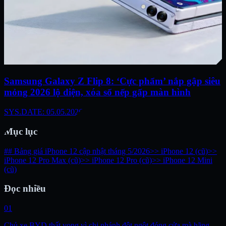
Samsung Galaxy Z Flip 8: ‘Cực phẩm’ nắp gập siêu
mỏng 2026 lộ diện, xóa sổ nếp gấp màn hình
SYS.DATE: 05.05.2026
Mục lục
## Bảng giá iPhone 12 cập nhật tháng 5/2026
>> iPhone 12 (cũ)
>>
iPhone 12 Pro Max (cũ)
>> iPhone 12 Pro (cũ)
>> iPhone 12 Mini
(cũ)
Đọc nhiều
01
Chủ xe BYD thất vọng vì chi nhánh đột ngột đóng cửa mà hãng