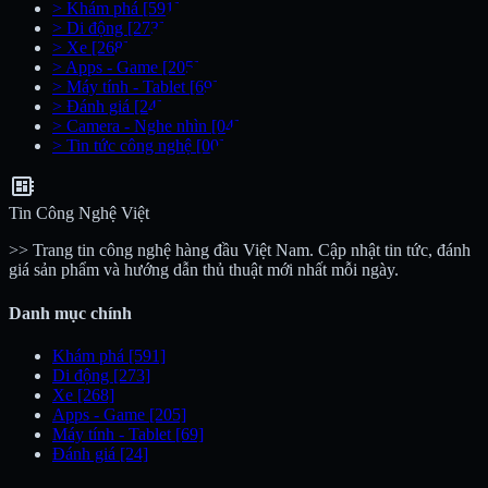
>
Khám phá
[591]
>
Di động
[273]
>
Xe
[268]
>
Apps - Game
[205]
>
Máy tính - Tablet
[69]
>
Đánh giá
[24]
>
Camera - Nghe nhìn
[04]
>
Tin tức công nghệ
[00]
developer_board
Tin Công Nghệ Việt
>> Trang tin công nghệ hàng đầu Việt Nam. Cập nhật tin tức, đánh
giá sản phẩm và hướng dẫn thủ thuật mới nhất mỗi ngày.
Danh mục chính
Khám phá
[591]
Di động
[273]
Xe
[268]
Apps - Game
[205]
Máy tính - Tablet
[69]
Đánh giá
[24]