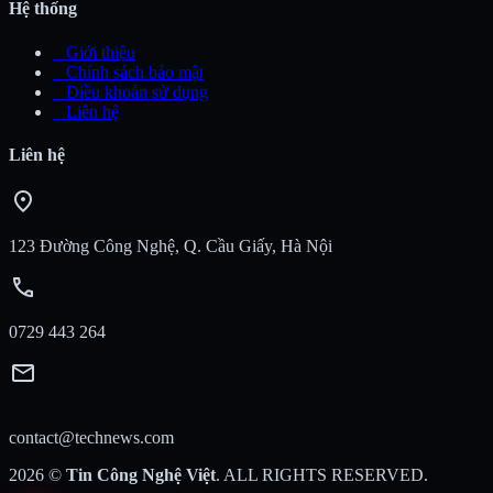
Hệ thống
_
Giới thiệu
_
Chính sách bảo mật
_
Điều khoản sử dụng
_
Liên hệ
Liên hệ
location_on
123 Đường Công Nghệ, Q. Cầu Giấy, Hà Nội
call
0729 443 264
mail
contact@technews.com
2026
©
Tin Công Nghệ Việt
. ALL RIGHTS RESERVED.