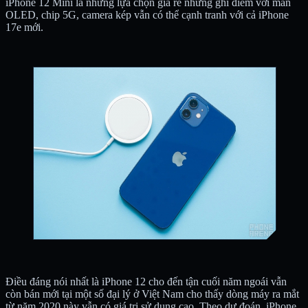
iPhone 12 Mini là những lựa chọn giá rẻ nhưng ghi điểm với màn
OLED, chip 5G, camera kép vẫn có thể cạnh tranh với cả iPhone
17e mới.
Điều đáng nói nhất là iPhone 12 cho đến tận cuối năm ngoái vẫn
còn bán mới tại một số đại lý ở Việt Nam cho thấy dòng máy ra mắt
từ năm 2020 này vẫn có giá trị sử dụng cao. Theo dự đoán, iPhone