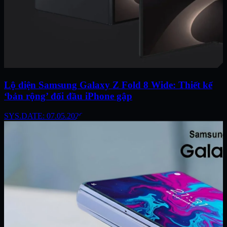
Lộ diện Samsung Galaxy Z Fold 8 Wide: Thiết kế
‘bản rộng’ đối đầu iPhone gập
SYS.DATE: 07.05.2026