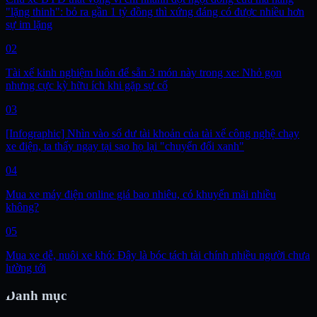
"lặng thinh": bỏ ra gần 1 tỷ đồng thì xứng đáng có được nhiều hơn
sự im lặng
02
Tài xế kinh nghiệm luôn để sẵn 3 món này trong xe: Nhỏ gọn
nhưng cực kỳ hữu ích khi gặp sự cố
03
[Infographic] Nhìn vào số dư tài khoản của tài xế công nghệ chạy
xe điện, ta thấy ngay tại sao họ lại "chuyển đổi xanh"
04
Mua xe máy điện online giá bao nhiêu, có khuyến mãi nhiều
không?
05
Mua xe dễ, nuôi xe khó: Đây là bóc tách tài chính nhiều người chưa
lường tới
Danh mục