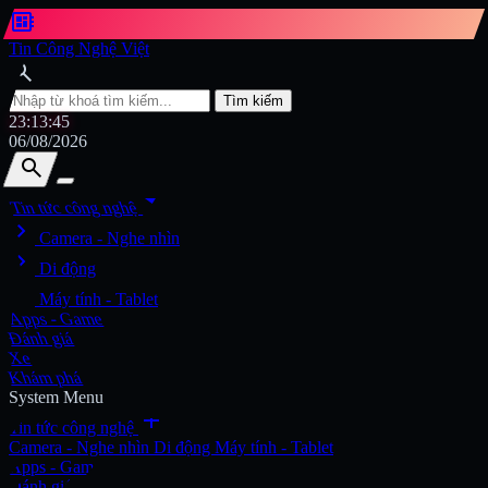
developer_board
Tin Công Nghệ Việt
search
Tìm kiếm
23:13:46
06/08/2026
search
search
arrow_drop_down
Tin tức công nghệ
chevron_right
Tìm kiếm
Camera - Nghe nhìn
chevron_right
Di động
chevron_right
Máy tính - Tablet
Apps - Game
Đánh giá
Xe
Khám phá
System Menu
add
Tin tức công nghệ
Camera - Nghe nhìn
Di động
Máy tính - Tablet
Apps - Game
Đánh giá