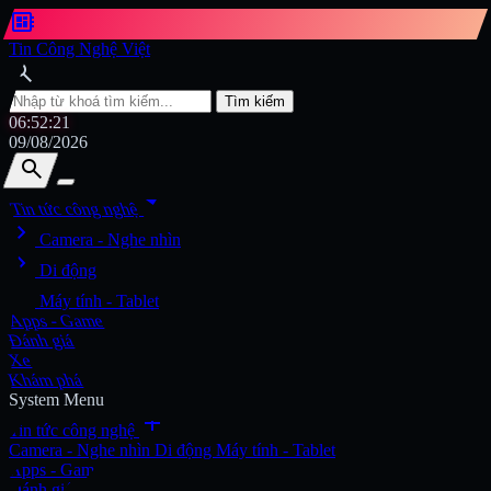
developer_board
Tin Công Nghệ Việt
search
Tìm kiếm
06:52:23
09/08/2026
search
search
arrow_drop_down
Tin tức công nghệ
chevron_right
Tìm kiếm
Camera - Nghe nhìn
chevron_right
Di động
chevron_right
Máy tính - Tablet
Apps - Game
Đánh giá
Xe
Khám phá
System Menu
add
Tin tức công nghệ
Camera - Nghe nhìn
Di động
Máy tính - Tablet
Apps - Game
Đánh giá