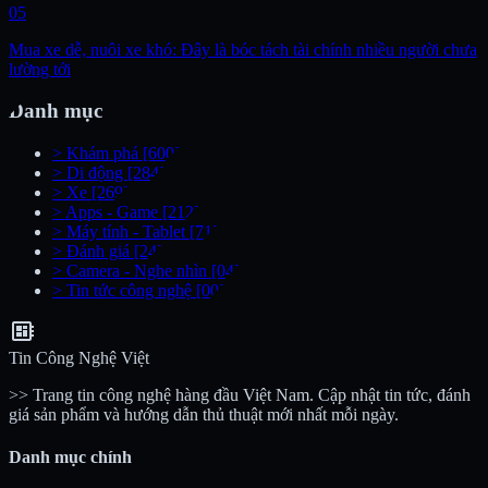
05
Mua xe dễ, nuôi xe khó: Đây là bóc tách tài chính nhiều người chưa
lường tới
Danh mục
>
Khám phá
[600]
>
Di động
[284]
>
Xe
[269]
>
Apps - Game
[212]
>
Máy tính - Tablet
[71]
>
Đánh giá
[24]
>
Camera - Nghe nhìn
[04]
>
Tin tức công nghệ
[00]
developer_board
Tin Công Nghệ Việt
>> Trang tin công nghệ hàng đầu Việt Nam. Cập nhật tin tức, đánh
giá sản phẩm và hướng dẫn thủ thuật mới nhất mỗi ngày.
Danh mục chính