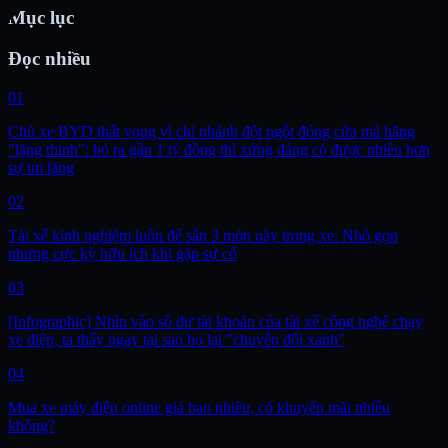
Mục lục
Đọc nhiều
01
Chủ xe BYD thất vọng vì chi nhánh đột ngột đóng cửa mà hãng
"lặng thinh": bỏ ra gần 1 tỷ đồng thì xứng đáng có được nhiều hơn
sự im lặng
02
Tài xế kinh nghiệm luôn để sẵn 3 món này trong xe: Nhỏ gọn
nhưng cực kỳ hữu ích khi gặp sự cố
03
[Infographic] Nhìn vào số dư tài khoản của tài xế công nghệ chạy
xe điện, ta thấy ngay tại sao họ lại "chuyển đổi xanh"
04
Mua xe máy điện online giá bao nhiêu, có khuyến mãi nhiều
không?