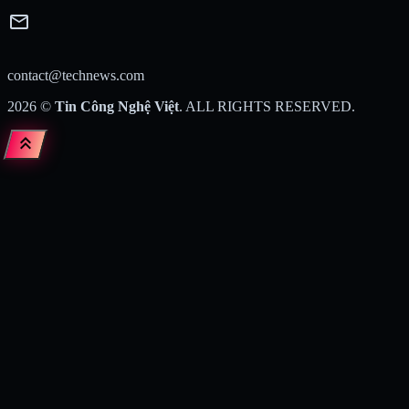
mail
contact@technews.com
2026
©
Tin Công Nghệ Việt
. ALL RIGHTS RESERVED.
keyboard_double_arrow_up