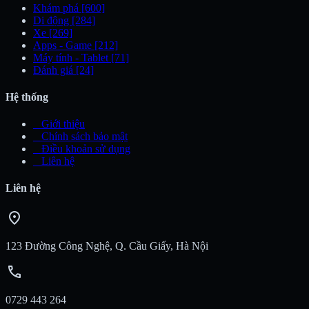
Khám phá
[600]
Di động
[284]
Xe
[269]
Apps - Game
[212]
Máy tính - Tablet
[71]
Đánh giá
[24]
Hệ thống
_
Giới thiệu
_
Chính sách bảo mật
_
Điều khoản sử dụng
_
Liên hệ
Liên hệ
location_on
123 Đường Công Nghệ, Q. Cầu Giấy, Hà Nội
call
0729 443 264