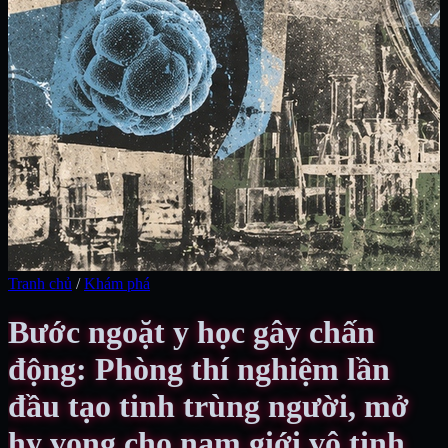
Tranh chủ
/
Khám phá
Bước ngoặt y học gây chấn
động: Phòng thí nghiệm lần
đầu tạo tinh trùng người, mở
hy vọng cho nam giới vô tinh