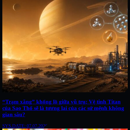
“Trạm xăng” khổng lồ giữa vũ trụ: Vệ tinh Titan
của Sao Thổ sẽ là tương lai của các sứ mệnh không
gian sâu?
SYS.DATE: 07.07.2026