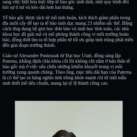
sang việc biệt hóa trực tiếp tế bào gốc sinh tinh, một quy trình đòi
hỏi sự tỉ mỉ và kéo dài hơn hai tháng.
Tế bào gốc được tách từ mô tinh hoàn, kích thích giảm phân trong
đĩa nuôi cấy để tạo ra tế bào sinh dục mang 23 nhiễm sắc thể. Bằng
cách ứng dụng hệ gen học đơn bào và sinh học tính toán, các nhà
khoa học đã giải mã và mô phỏng thành công vi môi trường hoàn
hảo, đồng thời tìm ra tổ hợp phân tử tối ưu giúp tinh trùng phát triển
đến giai đoạn trưởng thành.
Giáo sư Alexander Pastuszak từ Đại học Utah, đồng sáng lập
Paterna, khẳng định chìa khóa cốt lõi không chỉ nằm ở bản thân tế
bào gốc mà ở việc sửa chữa những khiếm khuyết trong vi môi
trường xung quanh chúng. Theo ông, mục tiêu dài hạn của Paterna
là có thể tạo ra hàng nghìn tinh trùng khỏe mạnh chỉ từ một mẫu
sinh thiết mô tiêu chuẩn, mang lại tỷ lệ thành công cao.