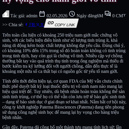
calendar_today
schedule
forum
Tác giả: admin
02.05.2026
Ngày đăng6M
0 CMT
link
>> Chia sẻ:
FB
X
COPY LINK
Trên toàn cầu hiện có khoảng 250 triệu nam giới mắc chứng vô
sinh, với các biểu hiện điển hình như số lượng tinh trùng ít, khả
năng di động kém hoặc chất lượng không đạt yêu cầu. Đáng chú ý,
có khoảng 10% đến 15% trong số đó hoàn toàn không có tinh trùng
trong tinh dịch, hay còn gọi là chứng vô tinh. Nhiều cặp vợ chồng
thường bắt tay vào quá trình thụ tinh trong ống nghiệm mà thiếu đi
bước kiểm tra kỹ lưỡng đối với người chồng, dẫn đến thực tế là
khoảng một nửa số ca thất bại có nguồn gốc từ yếu tố nam giới.
Tính đến thời điểm hiện tại, cơ quan FDA của Mỹ vẫn chưa chính
thức phê duyệt bất kỳ loại thuốc điều trị vô sinh nam nào mang lại
hiệu quả triệt để. Tuy nhiên, dù bệnh nhân hoàn toàn không thể sản
sinh tinh trùng, cơ thể họ có thể vẫn còn lưu trữ tế bào gốc sinh tinh
– dạng tế bào sinh dục ở giai đoạn sơ khai nhất. Nắm bắt cơ hội này,
công ty khởi nghiệp Paterna Biosciences (Paterna) đang tiên phong
sử dụng công nghệ sinh học để mang lại hy vọng cho hàng triệu
bệnh nhân.
Gần đây, Paterna đã công bố một thành tựu mang tính lịch sử: lần