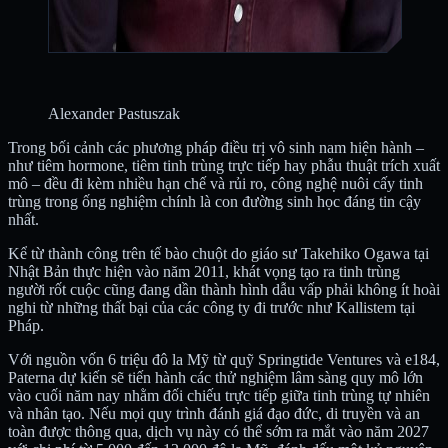
Alexander Pastuszak
Trong bối cảnh các phương pháp điều trị vô sinh nam hiện hành –
như tiêm hormone, tiêm tinh trùng trực tiếp hay phẫu thuật trích xuất
mô – đều đi kèm nhiều hạn chế và rủi ro, công nghệ nuôi cấy tinh
trùng trong ống nghiệm chính là con đường sinh học đáng tin cậy
nhất.
Kể từ thành công trên tế bào chuột do giáo sư Takehiko Ogawa tại
Nhật Bản thực hiện vào năm 2011, khát vọng tạo ra tinh trùng
người rốt cuộc cũng đang dần thành hình dẫu vấp phải không ít hoài
nghi từ những thất bại của các công ty đi trước như Kallistem tại
Pháp.
Với nguồn vốn 6 triệu đô la Mỹ từ quỹ Springtide Ventures và e184,
Paterna dự kiến sẽ tiến hành các thử nghiệm lâm sàng quy mô lớn
vào cuối năm nay nhằm đối chiếu trực tiếp giữa tinh trùng tự nhiên
và nhân tạo. Nếu mọi quy trình đánh giá đạo đức, di truyền và an
toàn được thông qua, dịch vụ này có thể sớm ra mắt vào năm 2027