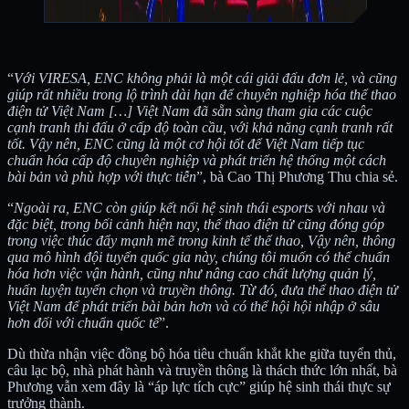
“
Với VIRESA, ENC không phải là một cái giải đấu đơn lẻ, và cũng
giúp rất nhiều trong lộ trình dài hạn để chuyên nghiệp hóa thể thao
điện tử Việt Nam […] Việt Nam đã sẵn sàng tham gia các cuộc
cạnh tranh thi đấu ở cấp độ toàn cầu, với khả năng cạnh tranh rất
tốt. Vậy nên, ENC cũng là một cơ hội tốt để Việt Nam tiếp tục
chuẩn hóa cấp độ chuyên nghiệp và phát triển hệ thống một cách
bài bản và phù hợp với thực tiễn
”, bà Cao Thị Phương Thu chia sẻ.
“
Ngoài ra, ENC còn giúp kết nối hệ sinh thái esports với nhau và
đặc biệt, trong bối cảnh hiện nay, thể thao điện tử cũng đóng góp
trong việc thúc đẩy mạnh mẽ trong kinh tế thể thao, Vậy nên, thông
qua mô hình đội tuyển quốc gia này, chúng tôi muốn có thể chuẩn
hóa hơn việc vận hành, cũng như nâng cao chất lượng quản lý,
huấn luyện tuyển chọn và truyền thông. Từ đó, đưa thể thao điện tử
Việt Nam để phát triển bài bản hơn và có thể hội hội nhập ở sâu
hơn đối với chuẩn quốc tế
”.
Dù thừa nhận việc đồng bộ hóa tiêu chuẩn khắt khe giữa tuyển thủ,
câu lạc bộ, nhà phát hành và truyền thông là thách thức lớn nhất, bà
Phương vẫn xem đây là “áp lực tích cực” giúp hệ sinh thái thực sự
trưởng thành.