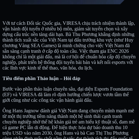
Với tư cách Đối tác Quốc gia, VIRESA chịu trách nhiệm thành lập,
vận hành đội tuyển ở nhiều bộ môn, giám sát tuyển chọn và xây
dựng cấu trúc nền tảng dài hạn. Bà Thu Phương khẳng định những
thành tích xuất sắc của Việt Nam tại đấu trường khu vực (như Huy
chương Vàng SEA Games) là minh chứng cho việc Việt Nam đã
sẵn sàng cạnh tranh ở cấp độ toàn cầu. Việc tham gia ENC 2026
không chỉ là một giải đấu, mà là cơ hội để chuẩn hóa cấp độ chuyên
nghiệp, phát triển hệ thống đội tuyển bài bản và kết nối esports với
các lĩnh vực kinh tế thể thao, văn hóa, du lịch.
Tiêu điểm phần Thảo luận – Hỏi đáp
Bước vào phần thảo luận chuyên sâu, đại diện Esports Foundation
(EF) và VIRESA đã làm rõ định hướng chiến lược vươn tầm thế
giới cũng như các công tác vận hành giải đấu.
Ông Hans Jagnow đánh giá Việt Nam đang chuyển mình mạnh mẽ
từ một thị trường tiềm năng thành một hệ sinh thái cạnh tranh
chuyên nghiệp nhờ thế hệ khán giả trẻ am hiểu kỹ thuật số, đam mê
cả game PC lẫn di động. Để hiện thực hóa dự báo doanh thu 10
triệu USD vào năm 2030, ông Hans và bà Cao Thị Thu Phương
cùng nhận định mấu chốt nằm ở việc đạt thành tích thi đấu quốc tế