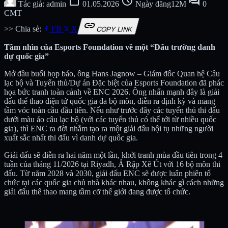
calendar_today
schedule
forum
Tác giả: admin
01.05.2026
Ngày đăng12M
0
CMT
link
>> Chia sẻ:
FB
X
COPY LINK
Tầm nhìn của Esports Foundation về một “Đấu trường danh
dự quốc gia”
Mở đầu buổi họp báo, ông Hans Jagnow – Giám đốc Quan hệ Câu
lạc bộ và Tuyển thủ/Dự án Đặc biệt của Esports Foundation đã phác
họa bức tranh toàn cảnh về ENC 2026. Ông nhấn mạnh đây là giải
đấu thể thao điện tử quốc gia đa bộ môn, diễn ra định kỳ và mang
tầm vóc toàn cầu đầu tiên. Nếu như trước đây các tuyển thủ thi đấu
dưới màu áo câu lạc bộ (với các tuyển thủ có thể tới từ nhiều quốc
gia), thì ENC ra đời nhằm tạo ra một giải đấu hội tụ những người
xuất sắc nhất thi đấu vì danh dự quốc gia.
Giải đấu sẽ diễn ra hai năm một lần, khởi tranh mùa đầu tiên trong 4
tuần của tháng 11/2026 tại Riyadh, Ả Rập Xê Út với 16 bộ môn thi
đấu. Từ năm 2028 và 2030, giải đấu ENC sẽ được luân phiên tổ
chức tại các quốc gia chủ nhà khác nhau, không khác gì cách những
giải đấu thể thao mang tầm cỡ thế giới đang được tổ chức.