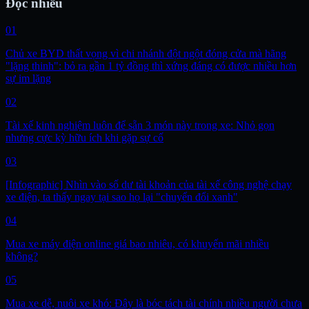
Đọc nhiều
01
Chủ xe BYD thất vọng vì chi nhánh đột ngột đóng cửa mà hãng
"lặng thinh": bỏ ra gần 1 tỷ đồng thì xứng đáng có được nhiều hơn
sự im lặng
02
Tài xế kinh nghiệm luôn để sẵn 3 món này trong xe: Nhỏ gọn
nhưng cực kỳ hữu ích khi gặp sự cố
03
[Infographic] Nhìn vào số dư tài khoản của tài xế công nghệ chạy
xe điện, ta thấy ngay tại sao họ lại "chuyển đổi xanh"
04
Mua xe máy điện online giá bao nhiêu, có khuyến mãi nhiều
không?
05
Mua xe dễ, nuôi xe khó: Đây là bóc tách tài chính nhiều người chưa