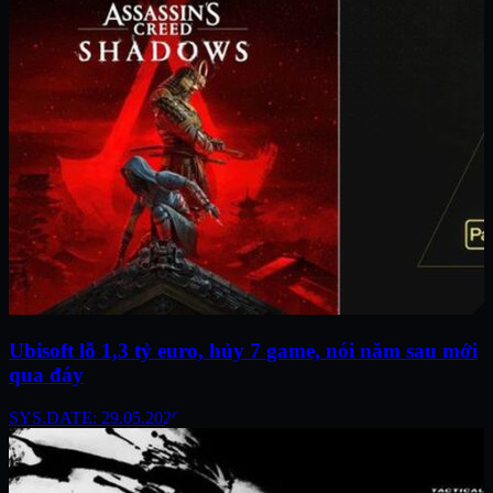
Ubisoft lỗ 1,3 tỷ euro, hủy 7 game, nói năm sau mới
qua đáy
SYS.DATE: 29.05.2026