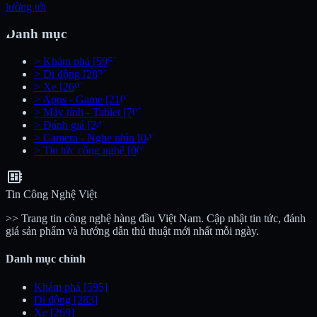
lường tới
Danh mục
>
Khám phá
[595]
>
Di động
[283]
>
Xe
[269]
>
Apps - Game
[210]
>
Máy tính - Tablet
[70]
>
Đánh giá
[24]
>
Camera - Nghe nhìn
[04]
>
Tin tức công nghệ
[00]
developer_board
Tin Công Nghệ Việt
>> Trang tin công nghệ hàng đầu Việt Nam. Cập nhật tin tức, đánh
giá sản phẩm và hướng dẫn thủ thuật mới nhất mỗi ngày.
Danh mục chính
Khám phá
[595]
Di động
[283]
Xe
[269]