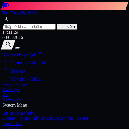
developer_board
Tin Công Nghệ Việt
search
Tìm kiếm
17:11:31
08/08/2026
search
search
arrow_drop_down
Tin tức công nghệ
chevron_right
Tìm kiếm
Camera - Nghe nhìn
chevron_right
Di động
chevron_right
Máy tính - Tablet
Apps - Game
Đánh giá
Xe
Khám phá
System Menu
add
Tin tức công nghệ
Camera - Nghe nhìn
Di động
Máy tính - Tablet
Apps - Game
Đánh giá