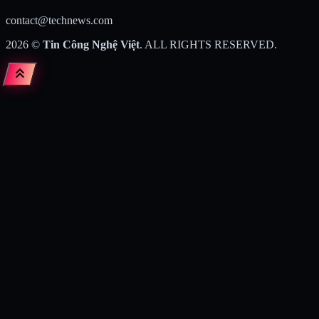
contact@technews.com
2026
©
Tin Công Nghệ Việt
. ALL RIGHTS RESERVED.
keyboard_double_arrow_up