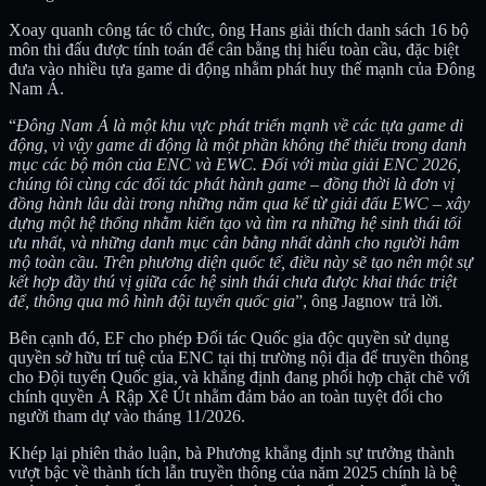
Xoay quanh công tác tổ chức, ông Hans giải thích danh sách 16 bộ
môn thi đấu được tính toán để cân bằng thị hiếu toàn cầu, đặc biệt
đưa vào nhiều tựa game di động nhằm phát huy thế mạnh của Đông
Nam Á.
“
Đông Nam Á là một khu vực phát triển mạnh về các tựa game di
động, vì vậy game di động là một phần không thể thiếu trong danh
mục các bộ môn của ENC và EWC. Đối với mùa giải ENC 2026,
chúng tôi cùng các đối tác phát hành game – đồng thời là đơn vị
đồng hành lâu dài trong những năm qua kể từ giải đấu EWC – xây
dựng một hệ thống nhằm kiến tạo và tìm ra những hệ sinh thái tối
ưu nhất, và những danh mục cân bằng nhất dành cho người hâm
mộ toàn cầu. Trên phương diện quốc tế, điều này sẽ tạo nên một sự
kết hợp đầy thú vị giữa các hệ sinh thái chưa được khai thác triệt
để, thông qua mô hình đội tuyển quốc gia
”, ông Jagnow trả lời.
Bên cạnh đó, EF cho phép Đối tác Quốc gia độc quyền sử dụng
quyền sở hữu trí tuệ của ENC tại thị trường nội địa để truyền thông
cho Đội tuyển Quốc gia, và khẳng định đang phối hợp chặt chẽ với
chính quyền Ả Rập Xê Út nhằm đảm bảo an toàn tuyệt đối cho
người tham dự vào tháng 11/2026.
Khép lại phiên thảo luận, bà Phương khẳng định sự trưởng thành
vượt bậc về thành tích lẫn truyền thông của năm 2025 chính là bệ