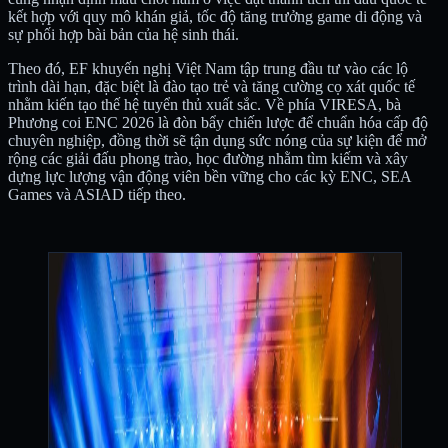
kết hợp với quy mô khán giả, tốc độ tăng trưởng game di động và
sự phối hợp bài bản của hệ sinh thái.
Theo đó, EF khuyến nghị Việt Nam tập trung đầu tư vào các lộ
trình dài hạn, đặc biệt là đào tạo trẻ và tăng cường cọ xát quốc tế
nhằm kiến tạo thế hệ tuyển thủ xuất sắc. Về phía VIRESA, bà
Phương coi ENC 2026 là đòn bẩy chiến lược để chuẩn hóa cấp độ
chuyên nghiệp, đồng thời sẽ tận dụng sức nóng của sự kiện để mở
rộng các giải đấu phong trào, học đường nhằm tìm kiếm và xây
dựng lực lượng vận động viên bền vững cho các kỳ ENC, SEA
Games và ASIAD tiếp theo.