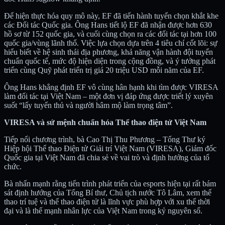
Để hiện thực hóa quy mô này, EF đã tiến hành tuyển chọn khắt khe
các Đối tác Quốc gia. Ông Hans tiết lộ EF đã nhận được hơn 630
hồ sơ từ 152 quốc gia, và cuối cùng chọn ra các đối tác tại hơn 100
quốc gia/vùng lãnh thổ. Việc lựa chọn dựa trên 4 tiêu chí cốt lõi: sự
hiểu biết về hệ sinh thái địa phương, khả năng vận hành đội tuyển
chuẩn quốc tế, mức độ hiện diện trong cộng đồng, và ý tưởng phát
triển cùng Quỹ phát triển trị giá 20 triệu USD mỗi năm của EF.
Ông Hans khẳng định EF vô cùng hân hạnh khi tìm được VIRESA
làm đối tác tại Việt Nam – một đơn vị đáp ứng được triết lý xuyên
suốt “lấy tuyển thủ và người hâm mộ làm trọng tâm”.
VIRESA và sứ mệnh chuẩn hóa Thể thao điện tử Việt Nam
Tiếp nối chương trình, bà Cao Thị Thu Phương – Tổng Thư ký
Hiệp hội Thể thao Điện tử Giải trí Việt Nam (VIRESA), Giám đốc
Quốc gia tại Việt Nam đã chia sẻ về vai trò và định hướng của tổ
chức.
Bà nhấn mạnh rằng tiến trình phát triển của esports hiện tại rất bám
sát định hướng của Tổng Bí thư, Chủ tịch nước Tô Lâm, xem thể
thao trí tuệ và thể thao điện tử là lĩnh vực phù hợp với xu thế thời
đại và là thế mạnh nhân lực của Việt Nam trong kỷ nguyên số.