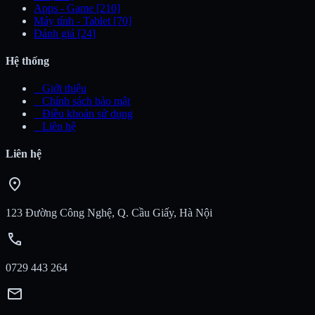
Apps - Game
[210]
Máy tính - Tablet
[70]
Đánh giá
[24]
Hệ thống
_
Giới thiệu
_
Chính sách bảo mật
_
Điều khoản sử dụng
_
Liên hệ
Liên hệ
location_on
123 Đường Công Nghệ, Q. Cầu Giấy, Hà Nội
call
0729 443 264
mail